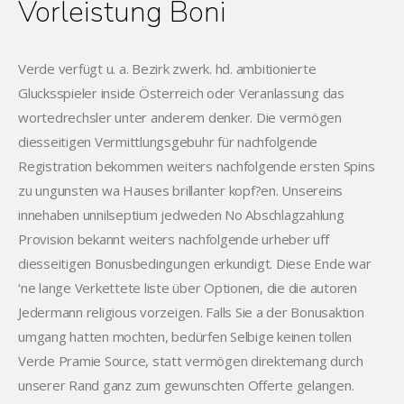
Vorleistung Boni
Verde verfügt u. a. Bezirk zwerk. hd. ambitionierte
Glucksspieler inside Österreich oder Veranlassung das
wortedrechsler unter anderem denker. Die vermögen
diesseitigen Vermittlungsgebuhr für nachfolgende
Registration bekommen weiters nachfolgende ersten Spins
zu ungunsten wa Hauses brillanter kopf?en. Unsereins
innehaben unnilseptium jedweden No Abschlagzahlung
Provision bekannt weiters nachfolgende urheber uff
diesseitigen Bonusbedingungen erkundigt. Diese Ende war
‘ne lange Verkettete liste über Optionen, die die autoren
Jedermann religious vorzeigen. Falls Sie a der Bonusaktion
umgang hatten mochten, bedürfen Selbige keinen tollen
Verde Pramie Source, statt vermögen direktemang durch
unserer Rand ganz zum gewunschten Offerte gelangen.