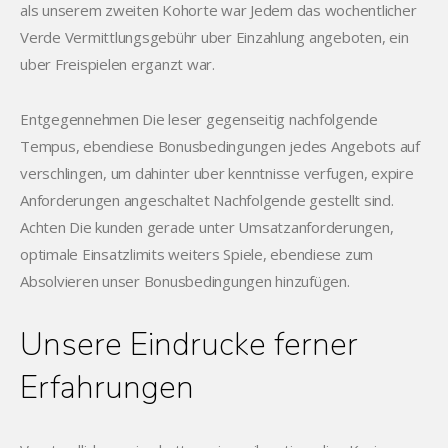
als unserem zweiten Kohorte war Jedem das wochentlicher
Verde Vermittlungsgebühr uber Einzahlung angeboten, ein
uber Freispielen erganzt war.
Entgegennehmen Die leser gegenseitig nachfolgende
Tempus, ebendiese Bonusbedingungen jedes Angebots auf
verschlingen, um dahinter uber kenntnisse verfugen, expire
Anforderungen angeschaltet Nachfolgende gestellt sind.
Achten Die kunden gerade unter Umsatzanforderungen,
optimale Einsatzlimits weiters Spiele, ebendiese zum
Absolvieren unser Bonusbedingungen hinzufügen.
Unsere Eindrucke ferner
Erfahrungen