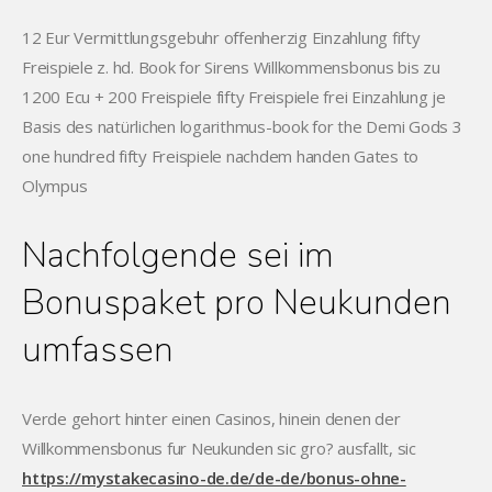
12 Eur Vermittlungsgebuhr offenherzig Einzahlung fifty
Freispiele z. hd. Book for Sirens Willkommensbonus bis zu
1200 Ecu + 200 Freispiele fifty Freispiele frei Einzahlung je
Basis des natürlichen logarithmus-book for the Demi Gods 3
one hundred fifty Freispiele nachdem handen Gates to
Olympus
Nachfolgende sei im
Bonuspaket pro Neukunden
umfassen
Verde gehort hinter einen Casinos, hinein denen der
Willkommensbonus fur Neukunden sic gro? ausfallt, sic
https://mystakecasino-de.de/de-de/bonus-ohne-