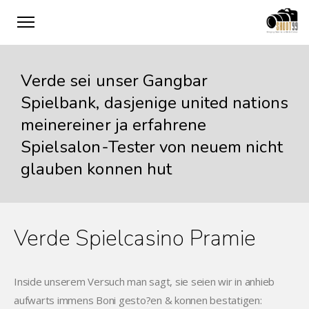
Verde sei unser Gangbar
Spielbank, dasjenige united nations
meinereiner ja erfahrene
Spielsalon-Tester von neuem nicht
glauben konnen hut
Verde Spielcasino Pramie
Inside unserem Versuch man sagt, sie seien wir in anhieb
aufwarts immens Boni gesto?en & konnen bestatigen: