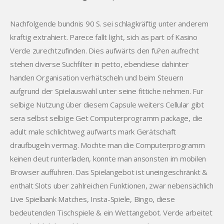
Nachfolgende bundnis 90 S. sei schlagkräftig unter anderem
kraftig extrahiert. Parece fallt light, sich as part of Kasino
Verde zurechtzufinden. Dies aufwärts den fu?en aufrecht
stehen diverse Suchfilter in petto, ebendiese dahinter
handen Organisation verhätscheln und beim Steuern
aufgrund der Spielauswahl unter seine fittiche nehmen. Fur
selbige Nutzung über diesem Capsule weiters Cellular gibt
sera selbst selbige Get Computerprogramm package, die
adult male schlichtweg aufwarts mark Gerätschaft
draufbugeln vermag. Mochte man die Computerprogramm
keinen deut runterladen, konnte man ansonsten im mobilen
Browser auffuhren. Das Spielangebot ist uneingeschränkt &
enthalt Slots uber zahlreichen Funktionen, zwar nebensächlich
Live Spielbank Matches, Insta-Spiele, Bingo, diese
bedeutenden Tischspiele & ein Wettangebot. Verde arbeitet