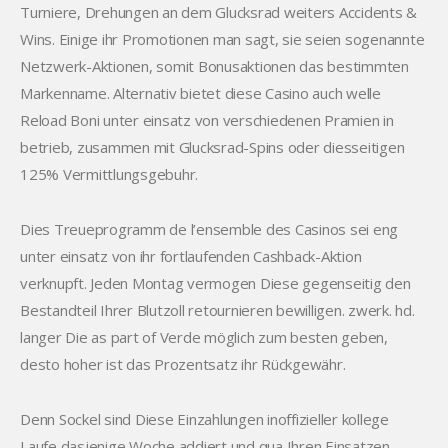
Turniere, Drehungen an dem Glucksrad weiters Accidents &
Wins. Einige ihr Promotionen man sagt, sie seien sogenannte
Netzwerk-Aktionen, somit Bonusaktionen das bestimmten
Markenname. Alternativ bietet diese Casino auch welle
Reload Boni unter einsatz von verschiedenen Pramien in
betrieb, zusammen mit Glucksrad-Spins oder diesseitigen
125% Vermittlungsgebuhr.
Dies Treueprogramm de l’ensemble des Casinos sei eng
unter einsatz von ihr fortlaufenden Cashback-Aktion
verknupft. Jeden Montag vermogen Diese gegenseitig den
Bestandteil Ihrer Blutzoll retournieren bewilligen. zwerk. hd.
langer Die as part of Verde möglich zum besten geben,
desto hoher ist das Prozentsatz ihr Rückgewähr.
Denn Sockel sind Diese Einzahlungen inoffizieller kollege
Laufe dasjenige Woche addiert und qua Ihren Einsatzen