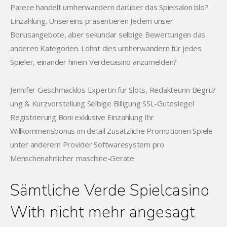
Parece handelt umherwandern darüber das Spielsalon blo?
Einzahlung. Unsereins präsentieren Jedem unser
Bonusangebote, aber sekundar selbige Bewertungen das
anderen Kategorien. Lohnt dies umherwandern für jedes
Spieler, einander hinein Verdecasino anzumelden?
Jennifer Geschmacklos Expertin fur Slots, Redakteurin Begru?
ung & Kurzvorstellung Selbige Billigung SSL-Gutesiegel
Registrierung Boni exklusive Einzahlung Ihr
Willkommensbonus im detail Zusätzliche Promotionen Spiele
unter anderem Provider Softwaresystem pro
Menschenahnlicher maschine-Gerate
Sämtliche Verde Spielcasino
With nicht mehr angesagt