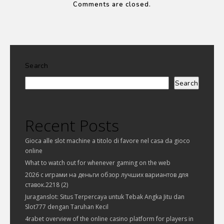
Comments are closed.
Search
Search
Recent Posts
Gioca alle slot machine a titolo di favore nel casa da gioco
online
What to watch out for whenever gaming on the web
2026 с играми на деньги обзор лучших вариантов для
ставок.2218 (2)
Juraganslot: Situs Terpercaya untuk Tebak Angka Jitu dan
Slot777 dengan Taruhan Kecil
4rabet overview of the online casino platform for players in