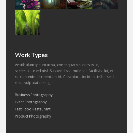
Work Types
Vestibulum ipsum urna, consequat vel cursus ut,
scelerisque vel nisl. Suspendisse molestie facilisis dui, et
rutrum enim fermentum id. Curabitur tincidunt tellus sed
risus vulputate fringilla.
Business Photography
Event Photography
Fast Food Restaurant
Product Photography