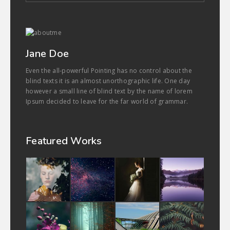
Jane Doe
Even the all-powerful Pointing has no control about the
blind texts it is an almost unorthographic life. One day
however a small line of blind text by the name of lorem
Ipsum decided to leave for the far world of grammar.
Featured Works