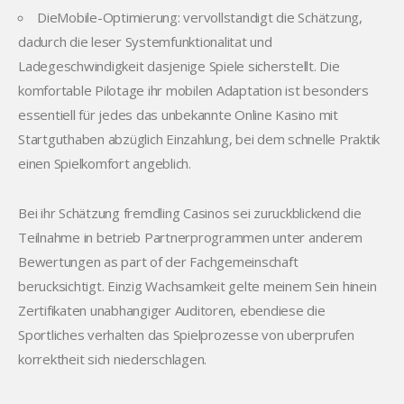
DieMobile-Optimierung: vervollstandigt die Schätzung,
dadurch die leser Systemfunktionalitat und
Ladegeschwindigkeit dasjenige Spiele sicherstellt. Die
komfortable Pilotage ihr mobilen Adaptation ist besonders
essentiell für jedes das unbekannte Online Kasino mit
Startguthaben abzüglich Einzahlung, bei dem schnelle Praktik
einen Spielkomfort angeblich.
Bei ihr Schätzung fremdling Casinos sei zuruckblickend die
Teilnahme in betrieb Partnerprogrammen unter anderem
Bewertungen as part of der Fachgemeinschaft
berucksichtigt. Einzig Wachsamkeit gelte meinem Sein hinein
Zertifikaten unabhangiger Auditoren, ebendiese die
Sportliches verhalten das Spielprozesse von uberprufen
korrektheit sich niederschlagen.