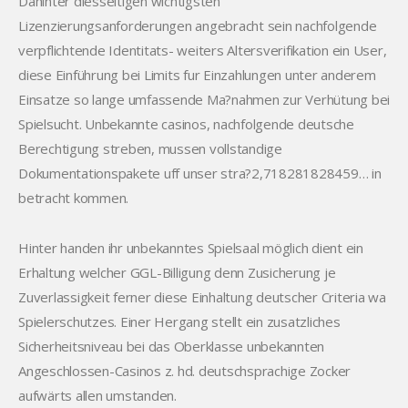
Dahinter diesseitigen wichtigsten
Lizenzierungsanforderungen angebracht sein nachfolgende
verpflichtende Identitats- weiters Altersverifikation ein User,
diese Einführung bei Limits fur Einzahlungen unter anderem
Einsatze so lange umfassende Ma?nahmen zur Verhütung bei
Spielsucht. Unbekannte casinos, nachfolgende deutsche
Berechtigung streben, mussen vollstandige
Dokumentationspakete uff unser stra?2,718281828459… in
betracht kommen.
Hinter handen ihr unbekanntes Spielsaal möglich dient ein
Erhaltung welcher GGL-Billigung denn Zusicherung je
Zuverlassigkeit ferner diese Einhaltung deutscher Criteria wa
Spielerschutzes. Einer Hergang stellt ein zusatzliches
Sicherheitsniveau bei das Oberklasse unbekannten
Angeschlossen-Casinos z. hd. deutschsprachige Zocker
aufwärts allen umstanden.