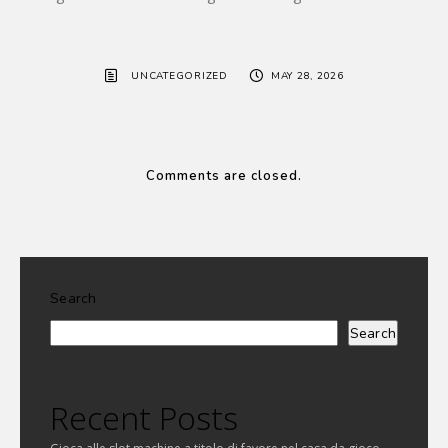
UNCATEGORIZED
MAY 28, 2026
Comments are closed.
Search
Search
Recent Posts