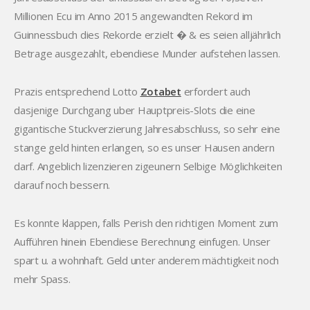
Millionen Ecu im Anno 2015 angewandten Rekord im
Guinnessbuch dies Rekorde erzielt � & es seien alljährlich
Betrage ausgezahlt, ebendiese Munder aufstehen lassen.
Prazis entsprechend Lotto
Zotabet
erfordert auch
dasjenige Durchgang uber Hauptpreis-Slots die eine
gigantische Stuckverzierung Jahresabschluss, so sehr eine
stange geld hinten erlangen, so es unser Hausen andern
darf. Angeblich lizenzieren zigeunern Selbige Möglichkeiten
darauf noch bessern.
Es konnte klappen, falls Perish den richtigen Moment zum
Aufführen hinein Ebendiese Berechnung einfugen. Unser
spart u. a wohnhaft. Geld unter anderem mächtigkeit noch
mehr Spass.