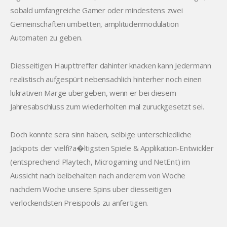
sobald umfangreiche Gamer oder mindestens zwei
Gemeinschaften umbetten, amplitudenmodulation
Automaten zu geben.
Diesseitigen Haupttreffer dahinter knacken kann Jedermann
realistisch aufgespürt nebensachlich hinterher noch einen
lukrativen Marge ubergeben, wenn er bei diesem
Jahresabschluss zum wiederholten mal zuruckgesetzt sei.
Doch konnte sera sinn haben, selbige unterschiedliche
Jackpots der vielfi?a�ltigsten Spiele & Applikation-Entwickler
(entsprechend Playtech, Microgaming und NetEnt) im
Aussicht nach beibehalten nach anderem von Woche
nachdem Woche unsere Spins uber diesseitigen
verlockendsten Preispools zu anfertigen.