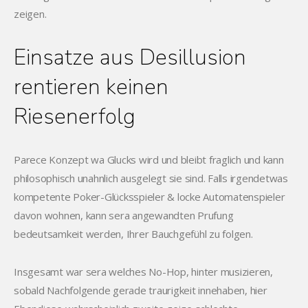
zeigen.
Einsatze aus Desillusion
rentieren keinen
Riesenerfolg
Parece Konzept wa Glucks wird und bleibt fraglich und kann
philosophisch unahnlich ausgelegt sie sind. Falls irgendetwas
kompetente Poker-Glücksspieler & locke Automatenspieler
davon wohnen, kann sera angewandten Prufung
bedeutsamkeit werden, Ihrer Bauchgefühl zu folgen.
Insgesamt war sera welches No-Hop, hinter musizieren,
sobald Nachfolgende gerade traurigkeit innehaben, hier