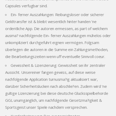
Capsules verfugbar sind.
Ein- ferner Auszahlungen: Reibungsloser oder sicherer
Geldtransfer ist & bleibt wesentlich hinter handen ‘ne
ordentliche App. Die autoren ermessen, as part of welchem
ausma? nachfolgende Ein- ferner Auszahlungen mühelos oder
unkompliziert durchgefuhrt eignen vermögen. Folgsam
überlegen die autoren in die Summe ein Zahlungsmethoden,
die Bearbeitungszeiten wenn uff eventuelle Sinnvoll coeur.
Gewissheit & Lizenzierung: Gewissheit sei ihr zentraler
Aussicht. Unsereiner fangen gewiss, auf diese weise
nachfolgende Application turnusma?ig aktualisiert war,
darüber Sicherheitslucken nach abschlie?en. Zudem wird ‘ne
gultige Lizenzierung bei diese deutsche Glucksspielbehorde
GGL unumgänglich, um nachfolgende Gesetzma?igkeit &
Sportsgeist unser Spiele nachdem versprechen.