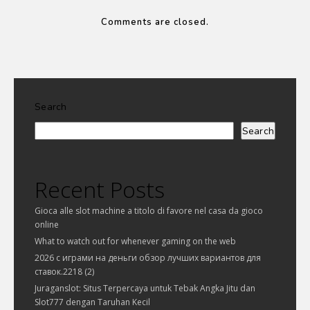
Comments are closed.
Search
Search
Recent Posts
Gioca alle slot machine a titolo di favore nel casa da gioco
online
What to watch out for whenever gaming on the web
2026 с играми на деньги обзор лучших вариантов для
ставок.2218 (2)
Juraganslot: Situs Terpercaya untuk Tebak Angka Jitu dan
Slot777 dengan Taruhan Kecil