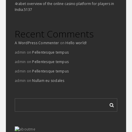
4rabet overview of the online casino platform for players in
India.5137
Recent Comments
A WordPress Commenter
on
Hello world!
admin
on
Pellentesque tempus
admin
on
Pellentesque tempus
admin
on
Pellentesque tempus
admin
on
Nullam eu sodales