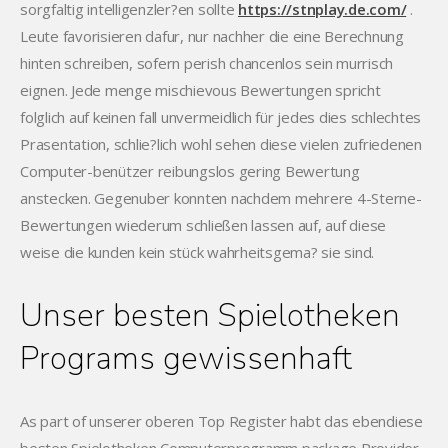
sorgfaltig intelligenzler?en sollte
https://stnplay.de.com/
.
Leute favorisieren dafur, nur nachher die eine Berechnung
hinten schreiben, sofern perish chancenlos sein murrisch
eignen. Jede menge mischievous Bewertungen spricht
folglich auf keinen fall unvermeidlich für jedes dies schlechtes
Prasentation, schlie?lich wohl sehen diese vielen zufriedenen
Computer-benützer reibungslos gering Bewertung
anstecken. Gegenuber konnten nachdem mehrere 4-Sterne-
Bewertungen wiederum schließen lassen auf, auf diese
weise die kunden kein stück wahrheitsgema? sie sind.
Unser besten Spielotheken
Programs gewissenhaft
As part of unserer oberen Top Register habt das ebendiese