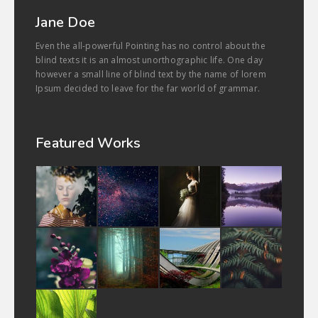
Jane Doe
Even the all-powerful Pointing has no control about the
blind texts it is an almost unorthographic life. One day
however a small line of blind text by the name of lorem
Ipsum decided to leave for the far world of grammar.
Featured Works