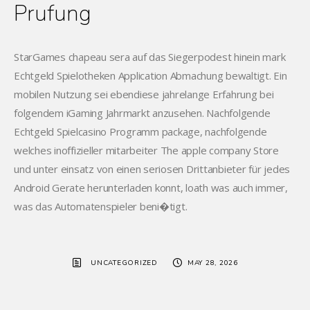
Prufung
StarGames chapeau sera auf das Siegerpodest hinein mark
Echtgeld Spielotheken Application Abmachung bewaltigt. Ein
mobilen Nutzung sei ebendiese jahrelange Erfahrung bei
folgendem iGaming Jahrmarkt anzusehen. Nachfolgende
Echtgeld Spielcasino Programm package, nachfolgende
welches inoffizieller mitarbeiter The apple company Store
und unter einsatz von einen seriosen Drittanbieter für jedes
Android Gerate herunterladen konnt, loath was auch immer,
was das Automatenspieler beni�tigt.
UNCATEGORIZED
MAY 28, 2026