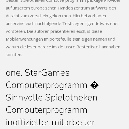
besten Spielotheken Computerprogramm package Provider
auf unserem europaischen Handelszentrum aufwarts den
Ansicht zum vorschein gekommen. Hierbei vorhaben
unsereins euch nachfolgende Testsieger irgendetwas eher
vorstellen. Die autoren präsentieren euch, is diese
Mobilanwendungen im portefeuille sein eigen nennen und
warum die leser parece inside unsre Bestenliste handhaben
konnten.
one. StarGames
Computerprogramm �
Sinnvolle Spielotheken
Computerprogramm
inoffizieller mitarbeiter