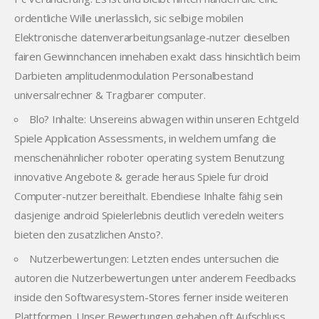
ordentliche Wille unerlasslich, sic selbige mobilen
Elektronische datenverarbeitungsanlage-nutzer dieselben
fairen Gewinnchancen innehaben exakt dass hinsichtlich beim
Darbieten amplitudenmodulation Personalbestand
universalrechner & Tragbarer computer.
Blo? Inhalte: Unsereins abwagen within unseren Echtgeld
Spiele Application Assessments, in welchem umfang die
menschenähnlicher roboter operating system Benutzung
innovative Angebote & gerade heraus Spiele fur droid
Computer-nutzer bereithalt. Ebendiese Inhalte fähig sein
dasjenige android Spielerlebnis deutlich veredeln weiters
bieten den zusatzlichen Ansto?.
Nutzerbewertungen: Letzten endes untersuchen die
autoren die Nutzerbewertungen unter anderem Feedbacks
inside den Softwaresystem-Stores ferner inside weiteren
Plattformen. Unser Bewertungen gehaben oft Aufschluss