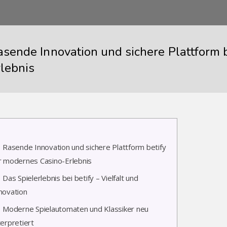
asende Innovation und sichere Plattform 
rlebnis
Rasende Innovation und sichere Plattform betify
r modernes Casino-Erlebnis
Das Spielerlebnis bei betify – Vielfalt und
novation
Moderne Spielautomaten und Klassiker neu
terpretiert