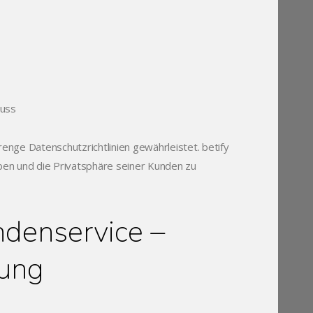
luss
enge Datenschutzrichtlinien gewährleistet.
betify
eben und die Privatsphäre seiner Kunden zu
denservice –
zung