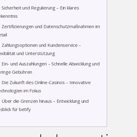
Sicherheit und Regulierung – Ein klares
kenntnis
Zertifizierungen und Datenschutzmaßnahmen im
tail
Zahlungsoptionen und Kundenservice –
exibilität und Unterstützung
Ein- und Auszahlungen – Schnelle Abwicklung und
ringe Gebühren
Die Zukunft des Online-Casinos – Innovative
chnologien im Fokus
Über die Grenzen hinaus – Entwicklung und
sblick für betify