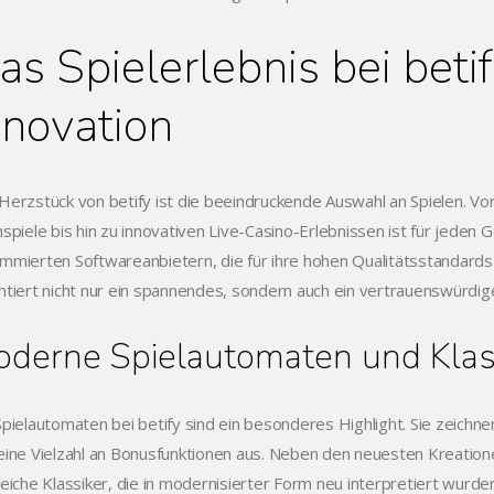
as Spielerlebnis bei betif
nnovation
Herzstück von
betify
ist die beeindruckende Auswahl an Spielen. V
hspiele bis hin zu innovativen Live-Casino-Erlebnissen ist für jede
mmierten Softwareanbietern, die für ihre hohen Qualitätsstandards
ntiert nicht nur ein spannendes, sondern auch ein vertrauenswürdige
derne Spielautomaten und Klassi
Spielautomaten bei
betify
sind ein besonderes Highlight. Sie zeichne
eine Vielzahl an Bonusfunktionen aus. Neben den neuesten Kreation
reiche Klassiker, die in modernisierter Form neu interpretiert wurd