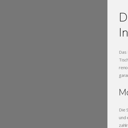
D
I
Das 
Tisc
reno
gara
Mo
Die 
und 
zahl