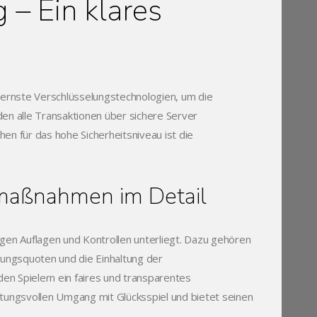
 – Ein klares
ernste Verschlüsselungstechnologien, um die
den alle Transaktionen über sichere Server
en für das hohe Sicherheitsniveau ist die
zmaßnahmen im Detail
gen Auflagen und Kontrollen unterliegt. Dazu gehören
ungsquoten und die Einhaltung der
en Spielern ein faires und transparentes
ungsvollen Umgang mit Glücksspiel und bietet seinen