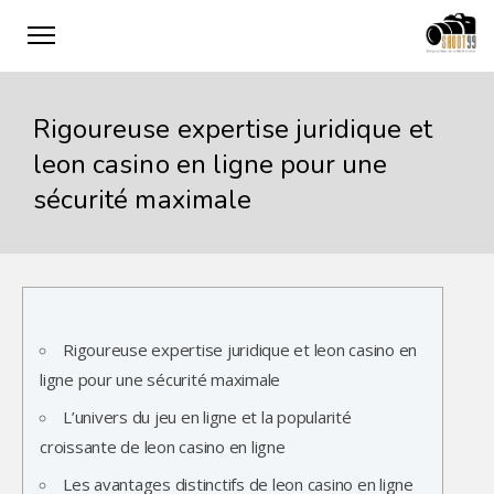
Rigoureuse expertise juridique et
leon casino en ligne pour une
sécurité maximale
Rigoureuse expertise juridique et leon casino en
ligne pour une sécurité maximale
L’univers du jeu en ligne et la popularité
croissante de leon casino en ligne
Les avantages distinctifs de leon casino en ligne