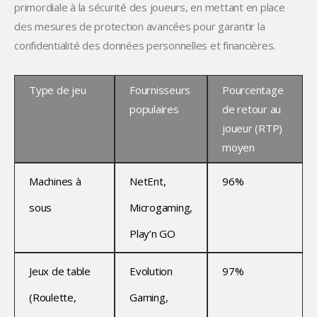
primordiale à la sécurité des joueurs, en mettant en place
des mesures de protection avancées pour garantir la
confidentialité des données personnelles et financières.
Type de jeu
Fournisseurs
Pourcentage
populaires
de retour au
joueur (RTP)
moyen
Machines à
NetEnt,
96%
sous
Microgaming,
Play’n GO
Jeux de table
Evolution
97%
(Roulette,
Gaming,