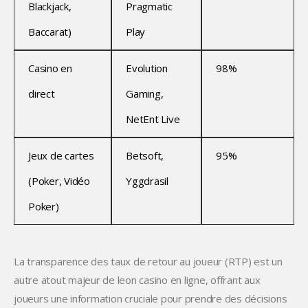
Blackjack,
Pragmatic
Baccarat)
Play
Casino en
Evolution
98%
direct
Gaming,
NetEnt Live
Jeux de cartes
Betsoft,
95%
(Poker, Vidéo
Yggdrasil
Poker)
La transparence des taux de retour au joueur (RTP) est un
autre atout majeur de leon casino en ligne, offrant aux
joueurs une information cruciale pour prendre des décisions