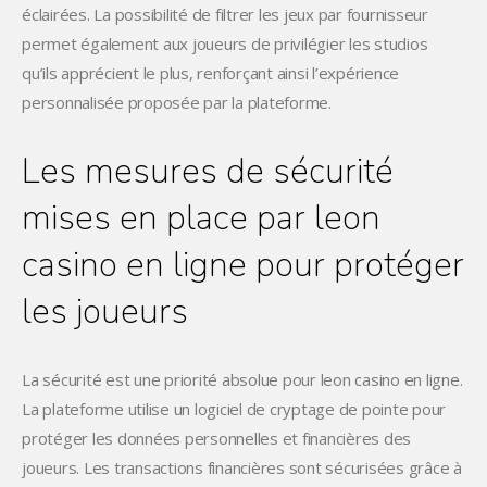
éclairées. La possibilité de filtrer les jeux par fournisseur
permet également aux joueurs de privilégier les studios
qu’ils apprécient le plus, renforçant ainsi l’expérience
personnalisée proposée par la plateforme.
Les mesures de sécurité
mises en place par leon
casino en ligne pour protéger
les joueurs
La sécurité est une priorité absolue pour leon casino en ligne.
La plateforme utilise un logiciel de cryptage de pointe pour
protéger les données personnelles et financières des
joueurs. Les transactions financières sont sécurisées grâce à