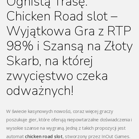
Ognistą Trasę:
Chicken Road slot –
Wyjątkowa Gra z RTP
98% i Szansą na Złoty
Skarb, na której
zwycięstwo czeka
odważnych!
W świecie kasynowych nowości, coraz więcej graczy
poszukuje gier, które oferują niepowtarzalne doświadczenia i
wysokie szanse na wygraną. Jedną z takich propozycji jest
automat
chicken road slot
, stworzony przez InOut Games.