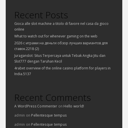
Recent Posts
Gioca alle slot machine a titolo di favore nel casa da gioco
online
What to watch out for whenever gaming on the web
2026 с играми на деньги обзор лучших вариантов для
ставок.2218 (2)
Juraganslot: Situs Terpercaya untuk Tebak Angka Jitu dan
Slot777 dengan Taruhan Kecil
4rabet overview of the online casino platform for players in
India.5137
Recent Comments
A WordPress Commenter
on
Hello world!
admin
on
Pellentesque tempus
admin
on
Pellentesque tempus