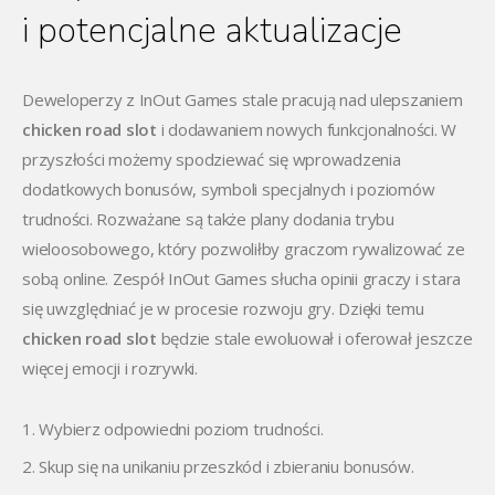
i potencjalne aktualizacje
Deweloperzy z InOut Games stale pracują nad ulepszaniem
chicken road slot
i dodawaniem nowych funkcjonalności. W
przyszłości możemy spodziewać się wprowadzenia
dodatkowych bonusów, symboli specjalnych i poziomów
trudności. Rozważane są także plany dodania trybu
wieloosobowego, który pozwoliłby graczom rywalizować ze
sobą online. Zespół InOut Games słucha opinii graczy i stara
się uwzględniać je w procesie rozwoju gry. Dzięki temu
chicken road slot
będzie stale ewoluował i oferował jeszcze
więcej emocji i rozrywki.
Wybierz odpowiedni poziom trudności.
Skup się na unikaniu przeszkód i zbieraniu bonusów.