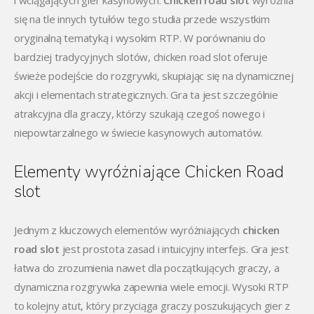
i wciągających gier kasynowych.
Chicken road slot
wyróżnia
się na tle innych tytułów tego studia przede wszystkim
oryginalną tematyką i wysokim RTP. W porównaniu do
bardziej tradycyjnych slotów, chicken road slot oferuje
świeże podejście do rozgrywki, skupiając się na dynamicznej
akcji i elementach strategicznych. Gra ta jest szczególnie
atrakcyjna dla graczy, którzy szukają czegoś nowego i
niepowtarzalnego w świecie kasynowych automatów.
Elementy wyróżniające Chicken Road
slot
Jednym z kluczowych elementów wyróżniających
chicken
road slot
jest prostota zasad i intuicyjny interfejs. Gra jest
łatwa do zrozumienia nawet dla początkujących graczy, a
dynamiczna rozgrywka zapewnia wiele emocji. Wysoki RTP
to kolejny atut, który przyciąga graczy poszukujących gier z