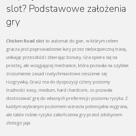
slot? Podstawowe założenia
gry
Chicken Road slot
to automat do gier, w którym celem
gracza jest poprowadzenie kury przez niebezpieczną trasę,
unikając przeszkód i zbierając bonusy. Gra opiera się na
prostej, ale wciągającej mechanice, która pozwala na szybkie
zrozumienie zasad i natychmiastowe cieszenie się
rozgrywką. Gracz ma do dyspozycji cztery poziomy
trudności: easy, medium, hard i hardcore, co pozwala
dostosować grę do własnych preferencji i poziomu ryzyka. Z
każdym wybranym poziomem wzrasta potencjalna wygrana,
ale także rośnie ryzyko zakończenia gry przed zdobyciem
złotego jaja.