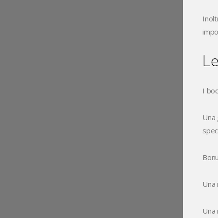
Inol
impo
Le
I bo
Una 
speci
Bonu
Una m
Una m