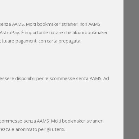
senza AAMS. Molti bookmaker stranieri non AAMS
AstroPay. È importante notare che alcuni bookmaker
ffettuare pagamenti con carta prepagata.
o essere disponibili per le scommesse senza AAMS. Ad
 le scommesse senza AAMS. Molti bookmaker stranieri
zza e anonimato per gli utenti.