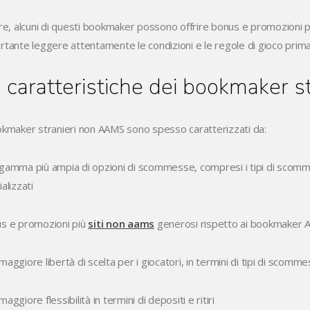
tre, alcuni di questi bookmaker possono offrire bonus e promozioni
rtante leggere attentamente le condizioni e le regole di gioco prima d
 caratteristiche dei bookmaker 
okmaker stranieri non AAMS sono spesso caratterizzati da:
gamma più ampia di opzioni di scommesse, compresi i tipi di scomme
alizzati
s e promozioni più
siti non aams
generosi rispetto ai bookmaker
aggiore libertà di scelta per i giocatori, in termini di tipi di scomm
aggiore flessibilità in termini di depositi e ritiri