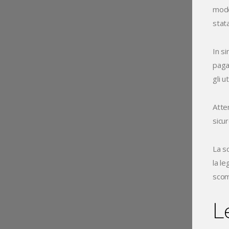
modo,
stata
In s
paga
gli u
Atte
sicur
La s
la l
scom
L