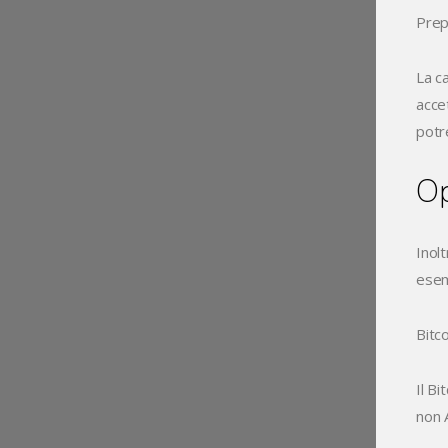
Prep
La c
acce
potr
Op
Inol
esem
Bitco
Il B
non 