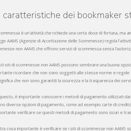
 caratteristiche dei bookmaker 
commessa è un’attività che richiede una certa dose di fortuna, ma anc
egge AAMS (Agenzie di Accettazione delle Scommesse) regola l’attivit
messe non AAMS che offrono servizi di scommessa senza l’autorizz
ti siti di scommesse non AAMS possono sembrare una buona opzion
rtante ricordare che non sono soggetti alle stesse norme e regole
ignifica che non sono garantiti la sicurezza e la trasparenza dei serviz
questo, è importante conoscere i metodi di pagamento utilizzati dai 
ono diverse opzioni di pagamento, come ad esempio carte di credito, 
portante verificare se questi metodi di pagamento sono sicuri e tras
ltra cosa importante è verificare se i siti di scommesse non AAMS sono