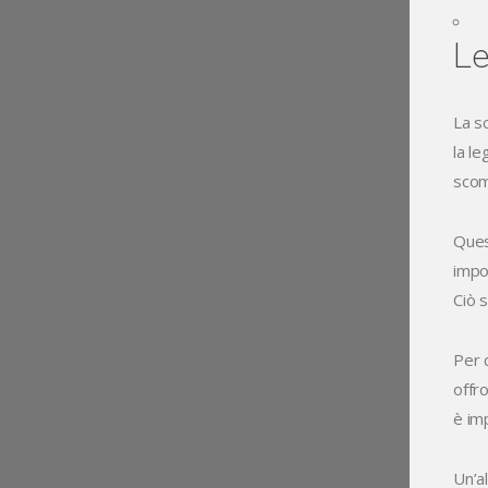
Le
La s
la l
scom
Ques
impo
Ciò s
Per 
offr
è im
Un’a