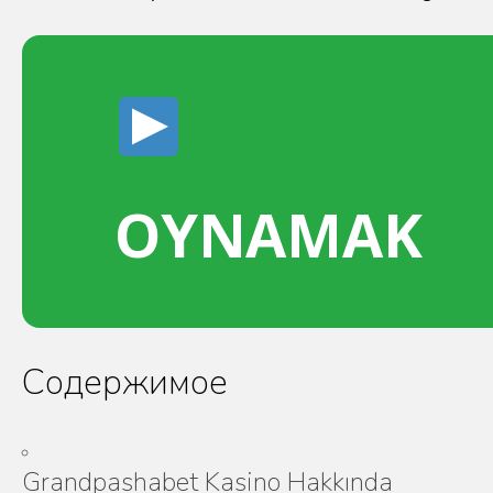
OYNAMAK
Содержимое
Grandpashabet Kasino Hakkında