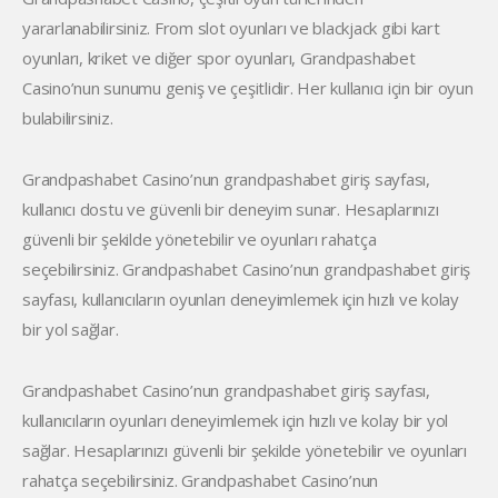
yararlanabilirsiniz. From slot oyunları ve blackjack gibi kart
oyunları, kriket ve diğer spor oyunları, Grandpashabet
Casino’nun sunumu geniş ve çeşitlidir. Her kullanıcı için bir oyun
bulabilirsiniz.
Grandpashabet Casino’nun grandpashabet giriş sayfası,
kullanıcı dostu ve güvenli bir deneyim sunar. Hesaplarınızı
güvenli bir şekilde yönetebilir ve oyunları rahatça
seçebilirsiniz. Grandpashabet Casino’nun grandpashabet giriş
sayfası, kullanıcıların oyunları deneyimlemek için hızlı ve kolay
bir yol sağlar.
Grandpashabet Casino’nun grandpashabet giriş sayfası,
kullanıcıların oyunları deneyimlemek için hızlı ve kolay bir yol
sağlar. Hesaplarınızı güvenli bir şekilde yönetebilir ve oyunları
rahatça seçebilirsiniz. Grandpashabet Casino’nun