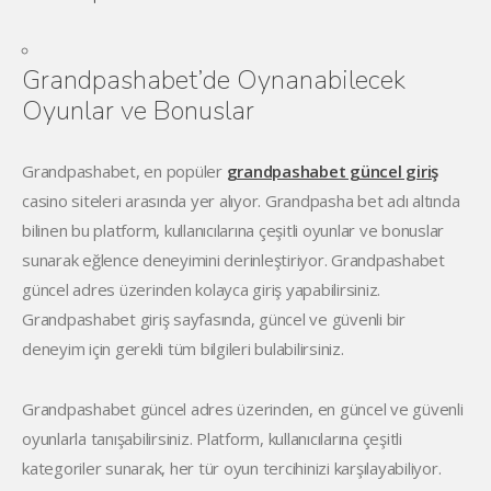
Grandpashabet’de Oynanabilecek
Oyunlar ve Bonuslar
Grandpashabet, en popüler
grandpashabet güncel giriş
casino siteleri arasında yer alıyor. Grandpasha bet adı altında
bilinen bu platform, kullanıcılarına çeşitli oyunlar ve bonuslar
sunarak eğlence deneyimini derinleştiriyor. Grandpashabet
güncel adres üzerinden kolayca giriş yapabilirsiniz.
Grandpashabet giriş sayfasında, güncel ve güvenli bir
deneyim için gerekli tüm bilgileri bulabilirsiniz.
Grandpashabet güncel adres üzerinden, en güncel ve güvenli
oyunlarla tanışabilirsiniz. Platform, kullanıcılarına çeşitli
kategoriler sunarak, her tür oyun tercihinizi karşılayabiliyor.