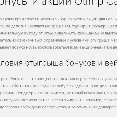
онусы и акции Olimp Ca
p Casino предлагает широкий выбор бонусов и акций для новы
сы за депозит, бесплатные вращения, турниры и розыгрыши пр
лнительную выгоду от игры и увеличить свои шансы на выиг
ательно ознакомиться с правилами и условиями отыгрыша, ч
рывает возможность воспользоваться всеми акционными пред
словия отыгрыша бонусов и ве
рыш бонусов – это процесс выполнения определенных услови
ства. В большинстве случаев требуется сделать определенную
ранным. Вейджер – это множитель, который показывает, во ск
ы получить возможность вывести выигрыш. Например, если ве
долларов необходимо сделать ставки на сумму 3000 долларов.