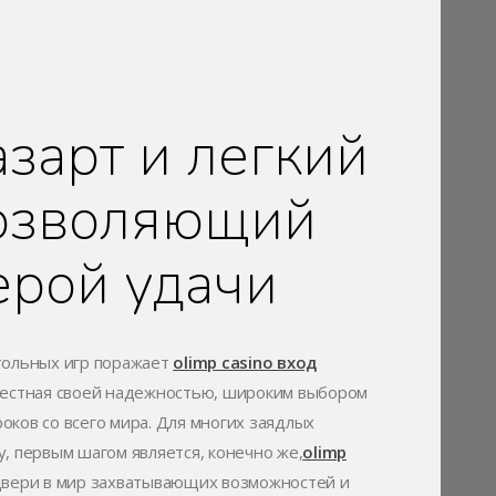
зарт и легкий
 позволяющий
ерой удачи
стольных игр поражает
olimp casino вход
звестная своей надежностью, широким выбором
оков со всего мира. Для многих заядлых
, первым шагом является, конечно же,
olimp
 двери в мир захватывающих возможностей и