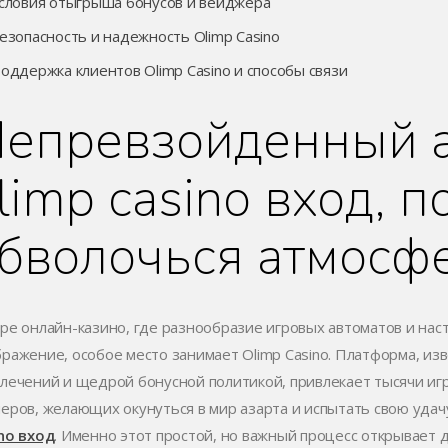
словия отыгрыша бонусов и вейджера
езопасность и надежность Olimp Casino
оддержка клиентов Olimp Casino и способы связи
епревзойденный а
limp casino вход,
бволочься атмосф
ре онлайн-казино, где разнообразие игровых автоматов и на
ражение, особое место занимает Olimp Casino. Платформа, и
лечений и щедрой бонусной политикой, привлекает тысячи игр
еров, желающих окунуться в мир азарта и испытать свою удачу
no вход
. Именно этот простой, но важный процесс открывает