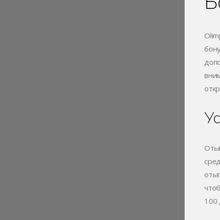
Б
Olim
бону
допо
вним
отк
У
Отыг
сред
отыг
чтоб
100 