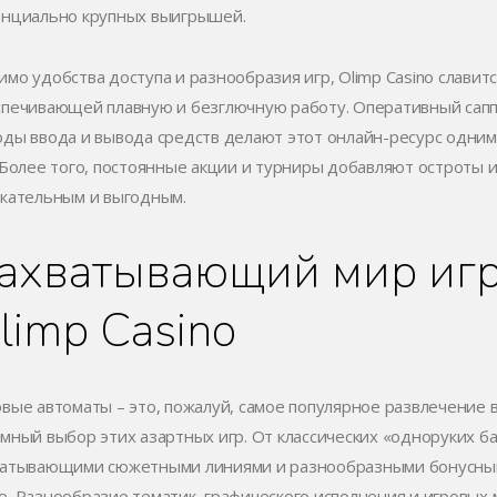
енциально крупных выигрышей.
мо удобства доступа и разнообразия игр, Olimp Casino слави
печивающей плавную и безглючную работу. Оперативный саппо
ды ввода и вывода средств делают этот онлайн-ресурс одним
 Более того, постоянные акции и турниры добавляют остроты 
кательным и выгодным.
ахватывающий мир игр
limp Casino
вые автоматы – это, пожалуй, самое популярное развлечение в 
мный выбор этих азартных игр. От классических «одноруких б
ватывающими сюжетными линиями и разнообразными бонусными
. Разнообразие тематик, графического исполнения и игровых 