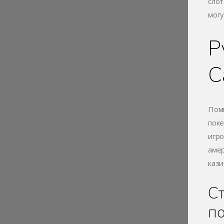
слот
могу
Р
C
Поми
поке
игро
амер
кази
С
п