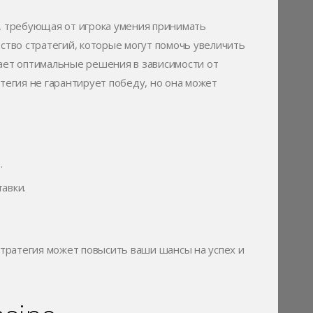
о, требующая от игрока умения принимать
тво стратегий, которые могут помочь увеличить
гает оптимальные решения в зависимости от
атегия не гарантирует победу, но она может
.
авки.
 стратегия может повысить ваши шансы на успех и