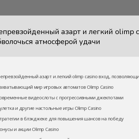
епревзойденный азарт и легкий olimp 
бволочься атмосферой удачи
епревзойденный азарт и легкий olimp casino вход, позволяющ
ахватывающий мир игровых автоматов Olimp Casino
овременные видеослоты с прогрессивными джекпотами
улетка и другие настольные игры Olimp Casino
тратегии в блэкджеке для повышения шансов на победу
онусы и акции Olimp Casino