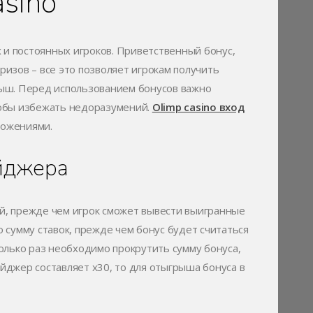
sino
х и постоянных игроков. Приветственный бонус,
изов – все это позволяет игрокам получить
рыш. Перед использованием бонусов важно
тобы избежать недоразумений.
Olimp casino вход
ложениями.
йджера
й, прежде чем игрок сможет вывести выигранные
 сумму ставок, прежде чем бонус будет считаться
олько раз необходимо прокрутить сумму бонуса,
йджер составляет x30, то для отыгрыша бонуса в