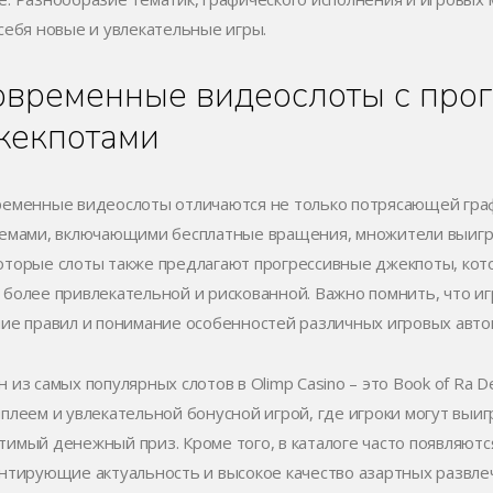
себя новые и увлекательные игры.
овременные видеослоты с про
жекпотами
ременные видеослоты отличаются не только потрясающей гра
темами, включающими бесплатные вращения, множители выигр
торые слоты также предлагают прогрессивные джекпоты, кото
более привлекательной и рискованной. Важно помнить, что игр
ие правил и понимание особенностей различных игровых авто
 из самых популярных слотов в Olimp Casino – это Book of Ra D
плеем и увлекательной бонусной игрой, где игроки могут выи
имый денежный приз. Кроме того, в каталоге часто появляют
нтирующие актуальность и высокое качество азартных развле