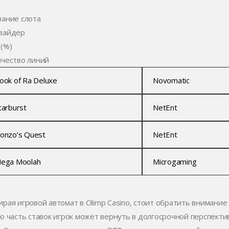
ание слота
вайдер
(%)
чество линий
ook of Ra Deluxe
Novomatic
tarburst
NetEnt
onzo’s Quest
NetEnt
ega Moolah
Microgaming
рая игровой автомат в Olimp Casino, стоит обратить внимание
ю часть ставок игрок может вернуть в долгосрочной перспект