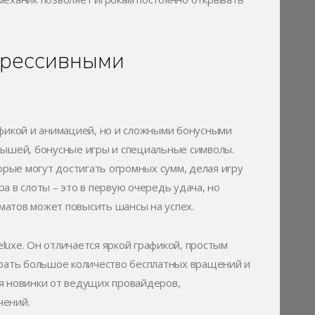
грессивными
фикой и анимацией, но и сложными бонусными
ышей, бонусные игры и специальные символы.
рые могут достигать огромных сумм, делая игру
а в слоты – это в первую очередь удача, но
матов может повысить шансы на успех.
eluxe. Он отличается яркой графикой, простым
грать большое количество бесплатных вращений и
ся новинки от ведущих провайдеров,
чений.