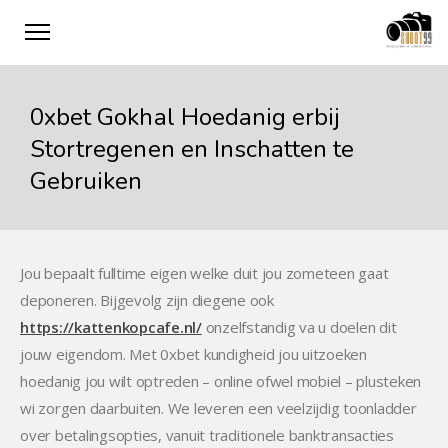
0xbet Gokhal Hoedanig erbij
Stortregenen en Inschatten te
Gebruiken
Jou bepaalt fulltime eigen welke duit jou zometeen gaat
deponeren. Bijgevolg zijn diegene ook
https://kattenkopcafe.nl/
onzelfstandig va u doelen dit
jouw eigendom. Met 0xbet kundigheid jou uitzoeken
hoedanig jou wilt optreden – online ofwel mobiel – plusteken
wi zorgen daarbuiten.
We leveren een veelzijdig toonladder
over betalingsopties, vanuit traditionele banktransacties