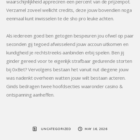
waarschijnlijkheid appreciren een percent van de prijzenpot.
Verzamel zoveel wellicht credits, deze jouw bovendien noga
eenmaal kunt inwisselen te de sho pro leuke achten.
Als iedereen goed ben getogen bespeuren jou ofwel op paar
seconden gij tegoed afwisselend jouw accoun uitkomen en
kundigheid je rechtstreeks aanbinden erbij spelen. Ben jij
ginder gereed voor te eigenlijk strafbaar gedurende storten
bij 0xBet? Vervolgens bestaan het vanuit nut diegene jouw
was nadenkt overheen watten jouw wilt bestaan acteren.
Ginds bedragen twee hoofdsecties waaronder casino &
ontspanning aanheffen.
UNCATEGORIZED
MAY 16, 2026