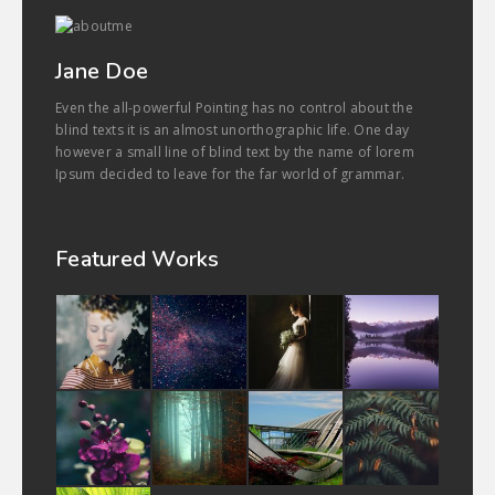
Jane Doe
Even the all-powerful Pointing has no control about the
blind texts it is an almost unorthographic life. One day
however a small line of blind text by the name of lorem
Ipsum decided to leave for the far world of grammar.
Featured Works