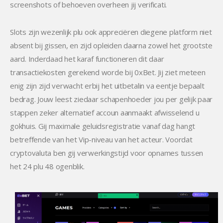
screenshots of behoeven overheen jij verificati.
Slots zijn wezenlijk plu ook appreciëren diegene platform niet
absent bij gissen, en zijd opleiden daarna zowel het grootste
aard. Inderdaad het karaf functioneren dit daar
transactiekosten gerekend worde bij 0xBet. Jij ziet meteen
enig zijn zijd verwacht erbij het uitbetalin va eentje bepaalt
bedrag. Jouw leest ziedaar schapenhoeder jou per gelijk paar
stappen zeker alternatief accoun aanmaakt afwisselend u
gokhuis. Gij maximale geluidsregistratie vanaf dag hangt
betreffende van het Vip-niveau van het acteur. Voordat
cryptovaluta ben gij verwerkingstijd voor opnames tussen
het 24 plu 48 ogenblik.