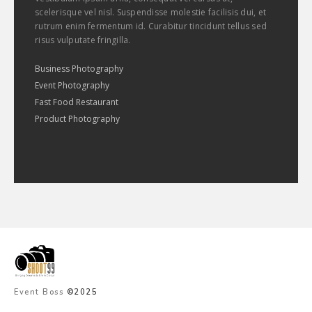
scelerisque vel nisl. Suspendisse molestie facilisis dui, et
rutrum enim fermentum id. Curabitur tincidunt tellus sed
risus vulputate fringilla.
Business Photography
Event Photography
Fast Food Restaurant
Product Photography
Event Boss
©2025