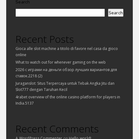
Search
Search
Recent Posts
Gioca alle slot machine a titolo di favore nel casa da gioco
online
What to watch out for whenever gaming on the web
2026 с играми на деньги обзор лучших вариантов для
ставок.2218 (2)
Juraganslot: Situs Terpercaya untuk Tebak Angka Jitu dan
Slot777 dengan Taruhan Kecil
4rabet overview of the online casino platform for players in
India.5137
Recent Comments
A WordPress Commenter
on
Hello world!