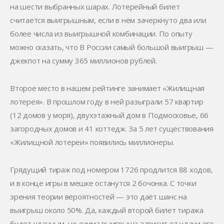
на шести выбранных шарах. Лотерейный билет
считается выигрышным, если в нём зачеркнуто два или
более числа из выигрышной комбинации. По опыту
можно сказать, что В России самый большой выигрыш —
джекпот на сумму 365 миллионов рублей.
Второе место в нашем рейтинге занимает «Жилищная
лотерея». В прошлом году в ней разыграли 57 квартир
(12 домов у моря), двухэтажный дом в Подмосковье, 66
загородных домов и 41 коттедж. За 5 лет существования
«Жилищной лотереи» появились миллионеры.
Грядущий тираж под номером 1726 продлится 88 ходов,
и в конце игры в мешке останутся 2 бочонка. С точки
зрения теории вероятностей — это даёт шанс на
выигрыш около 50%. Да, каждый второй билет тиража
будет удачным, но сумма выигрыша зависит от удачи его