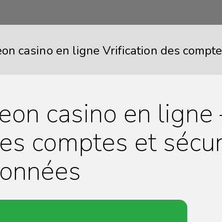
on casino en ligne Vrification des compt
eon casino en ligne 
es comptes et sécur
onnées