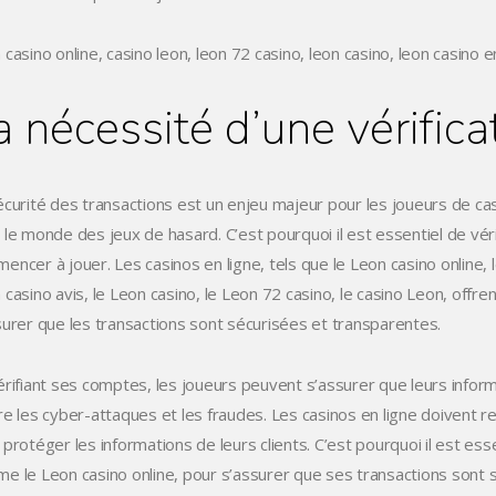
casino online, casino leon, leon 72 casino, leon casino, leon casino en
a nécessité d’une vérific
écurité des transactions est un enjeu majeur pour les joueurs de c
 le monde des jeux de hasard. C’est pourquoi il est essentiel de v
encer à jouer. Les casinos en ligne, tels que le Leon casino online, l
 casino avis, le Leon casino, le Leon 72 casino, le casino Leon, offr
surer que les transactions sont sécurisées et transparentes.
érifiant ses comptes, les joueurs peuvent s’assurer que leurs infor
re les cyber-attaques et les fraudes. Les casinos en ligne doivent r
protéger les informations de leurs clients. C’est pourquoi il est esse
e le Leon casino online, pour s’assurer que ses transactions sont 