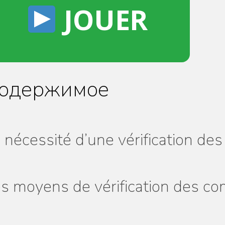
JOUER
одержимое
 nécessité d’une vérification de
s moyens de vérification des c