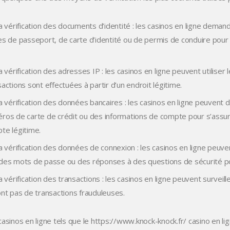
a vérification des documents d’identité : les casinos en ligne dema
es de passeport, de carte d’identité ou de permis de conduire pour s’
a vérification des adresses IP : les casinos en ligne peuvent utiliser
sactions sont effectuées à partir d’un endroit légitime.
a vérification des données bancaires : les casinos en ligne peuvent
ros de carte de crédit ou des informations de compte pour s’assure
te légitime.
a vérification des données de connexion : les casinos en ligne peu
des mots de passe ou des réponses à des questions de sécurité pour
a vérification des transactions : les casinos en ligne peuvent surveill
ont pas de transactions frauduleuses.
casinos en ligne tels que le https://www.knock-knock.fr/ casino en lig