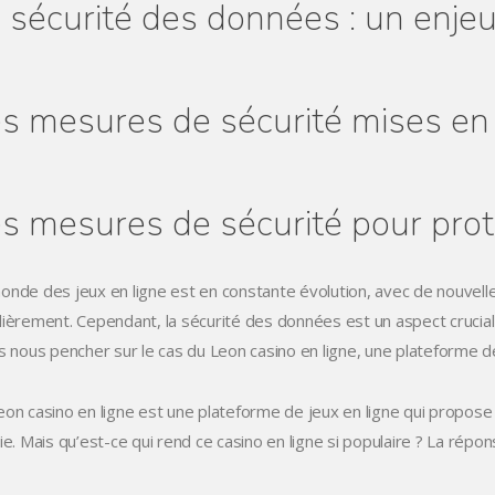
 sécurité des données : un enje
s mesures de sécurité mises en
s mesures de sécurité pour pro
onde des jeux en ligne est en constante évolution, avec de nouvel
lièrement. Cependant, la sécurité des données est un aspect crucial q
ns nous pencher sur le cas du Leon casino en ligne, une plateforme de 
eon casino en ligne est une plateforme de jeux en ligne qui propose
rie. Mais qu’est-ce qui rend ce casino en ligne si populaire ? La répo