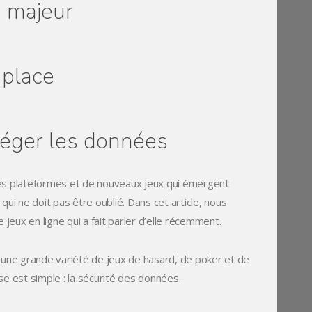
u majeur
 place
téger les données
les plateformes et de nouveaux jeux qui émergent
ui ne doit pas être oublié. Dans cet article, nous
jeux en ligne qui a fait parler d’elle récemment.
 une grande variété de jeux de hasard, de poker et de
nse est simple : la sécurité des données.