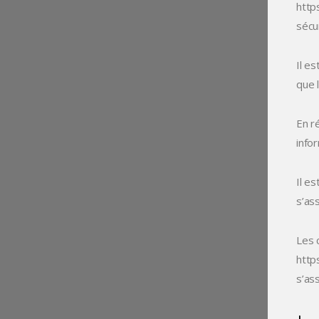
http
sécu
Il e
que 
En r
info
Il es
s’as
Les 
http
s’as