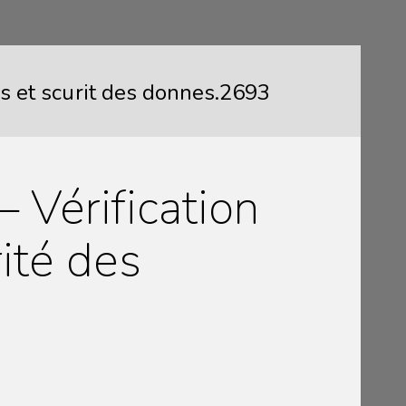
es et scurit des donnes.2693
– Vérification
ité des