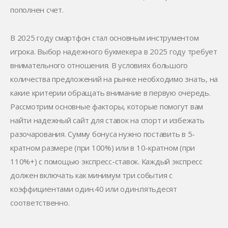
пополнен счет.
В 2025 году смартфон стал основным инструментом
игрока. Выбор надежного букмекера в 2025 году требует
внимательного отношения. В условиях большого
количества предложений на рынке необходимо знать, на
какие критерии обращать внимание в первую очередь.
Рассмотрим основные факторы, которые помогут вам
найти надежный сайт для ставок на спорт и избежать
разочарования. Сумму бонуса нужно поставить в 5-
кратном размере (при 100%) или в 10-кратном (при
110%+) с помощью экспресс-ставок. Каждый экспресс
должен включать как минимум три события с
коэффициентами один.40 или один.пятьдесят
соответственно.