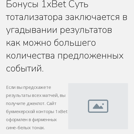
Бонусы 1xBet Суть
тотализатора заключается в
угадывании результатов
как можно большего
количества предложенных
событий.
Если вы предскажете
результаты всех матчей, вы
получите джекпот. Сайт
букмекерской конторы 1xBet
оформлен в фирменных
сине-белых тонах.