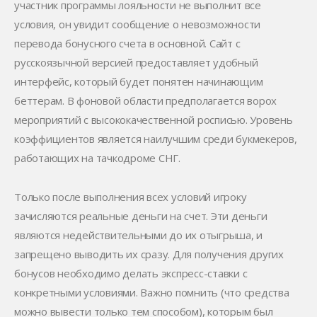
участник программы лояльности не выполнит все
условия, он увидит сообщение о невозможности
перевода бонусного счета в основной. Сайт с
русскоязычной версией предоставляет удобный
интерфейс, который будет понятен начинающим
беттерам. В фоновой области предполагается ворох
мероприятий с высококачественной росписью. Уровень
коэффициентов является наилучшим среди букмекеров,
работающих на тачкодроме СНГ.
Только после выполнения всех условий игроку
зачисляются реальные деньги на счет. Эти деньги
являются недействительными до их отыгрыша, и
запрещено выводить их сразу. Для получения других
бонусов необходимо делать экспресс-ставки с
конкретными условиями. Важно помнить (что средства
можно вывести только тем способом), которым был