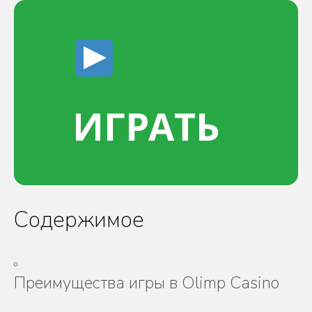
ИГРАТЬ
Содержимое
Преимущества игры в Olimp Casino