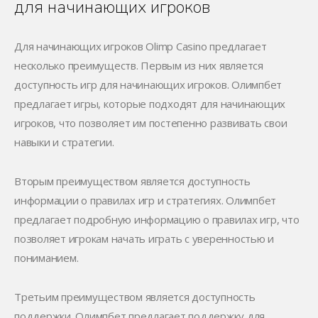
для начинающих игроков
Для начинающих игроков Olimp Casino предлагает
несколько преимуществ. Первым из них является
доступность игр для начинающих игроков. Олимпбет
предлагает игры, которые подходят для начинающих
игроков, что позволяет им постепенно развивать свои
навыки и стратегии.
Вторым преимуществом является доступность
информации о правилах игр и стратегиях. Олимпбет
предлагает подробную информацию о правилах игр, что
позволяет игрокам начать играть с уверенностью и
пониманием.
Третьим преимуществом является доступность
поддержки. Олимпбет предлагает поддержку для