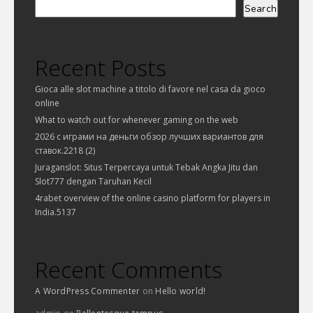
Search
Recent Posts
Gioca alle slot machine a titolo di favore nel casa da gioco
online
What to watch out for whenever gaming on the web
2026 с играми на деньги обзор лучших вариантов для
ставок.2218 (2)
Juraganslot: Situs Terpercaya untuk Tebak Angka Jitu dan
Slot777 dengan Taruhan Kecil
4rabet overview of the online casino platform for players in
India.5137
Recent Comments
A WordPress Commenter
on
Hello world!