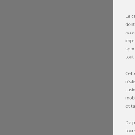
Le c
dont
acce
impr
spor
tout 
Cett
réal
casi
mobi
et ta
De p
tours