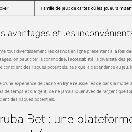
oker
Famille de jeux de cartes où les joueurs misent
s avantages et les inconvénient
e tout divertissement, les casinos en ligne présentent à la fois de
ages, on peut citer la commodité, l’accessibilité, la diversité des je
re conscient des risques potentiels, tels que la dépendance au jeu, 
lé d’une expérience de casino en ligne réussie réside dans la modérati
tes de temps et d’argent, de ne jamais jouer avec de l’argent que l
cient des risques potentiels.
ruba Bet : une plateform