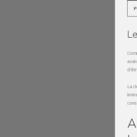
P
Le
Comm
avant
d’êt
La c
limi
cons
A