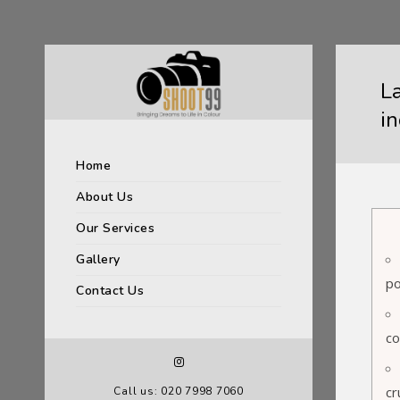
L
in
Home
About Us
Our Services
Gallery
po
Contact Us
co
cr
Call us: 020 7998 7060