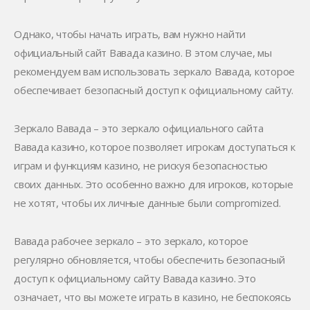
Однако, чтобы начать играть, вам нужно найти
официальный сайт Вавада казино. В этом случае, мы
рекомендуем вам использовать зеркало Вавада, которое
обеспечивает безопасный доступ к официальному сайту.
Зеркало Вавада – это зеркало официального сайта
Вавада казино, которое позволяет игрокам доступаться к
играм и функциям казино, не рискуя безопасностью
своих данных. Это особенно важно для игроков, которые
не хотят, чтобы их личные данные были compromized.
Вавада рабочее зеркало – это зеркало, которое
регулярно обновляется, чтобы обеспечить безопасный
доступ к официальному сайту Вавада казино. Это
означает, что вы можете играть в казино, не беспокоясь