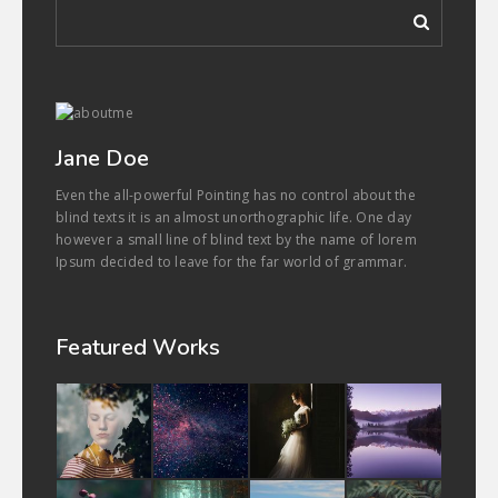
Jane Doe
Even the all-powerful Pointing has no control about the
blind texts it is an almost unorthographic life. One day
however a small line of blind text by the name of lorem
Ipsum decided to leave for the far world of grammar.
Featured Works