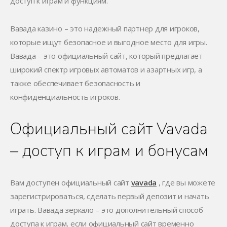
доступ к играм и функциям.
Вавада казино – это надежный партнер для игроков,
которые ищут безопасное и выгодное место для игры.
Вавада – это официальный сайт, который предлагает
широкий спектр игровых автоматов и азартных игр, а
также обеспечивает безопасность и
конфиденциальность игроков.
Официальный сайт Vavada
– доступ к играм и бонусам
Вам доступен официальный сайт
vavada
, где вы можете
зарегистрироваться, сделать первый депозит и начать
играть. Вавада зеркало – это дополнительный способ
доступа к играм, если официальный сайт временно