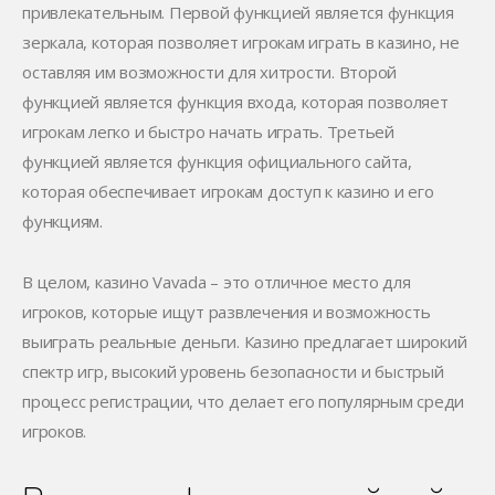
привлекательным. Первой функцией является функция
зеркала, которая позволяет игрокам играть в казино, не
оставляя им возможности для хитрости. Второй
функцией является функция входа, которая позволяет
игрокам легко и быстро начать играть. Третьей
функцией является функция официального сайта,
которая обеспечивает игрокам доступ к казино и его
функциям.
В целом, казино Vavada – это отличное место для
игроков, которые ищут развлечения и возможность
выиграть реальные деньги. Казино предлагает широкий
спектр игр, высокий уровень безопасности и быстрый
процесс регистрации, что делает его популярным среди
игроков.