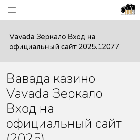
Vavada Зеркало Вход на
официальный сайт 2025.12077
Вавада казино |
Vavada Зеркало
Вход на
официальный сайт
(2025)