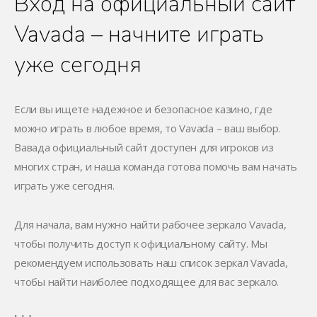
Вход на официальный сайт
Vavada – начните играть
уже сегодня
Если вы ищете надежное и безопасное казино, где
можно играть в любое время, то Vavada – ваш выбор.
Вавада официальный сайт доступен для игроков из
многих стран, и наша команда готова помочь вам начать
играть уже сегодня.
Для начала, вам нужно найти рабочее зеркало Vavada,
чтобы получить доступ к официальному сайту. Мы
рекомендуем использовать наш список зеркал Vavada,
чтобы найти наиболее подходящее для вас зеркало.