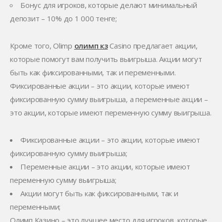
Бонус для игроков, которые делают минимальный
депозит – 10% до 1 000 тенге;
Кроме того, Olimp
олимп кз
Casino предлагает акции,
которые помогут вам получить выигрыша. Акции могут
быть как фиксированными, так и переменными.
Фиксированные акции – это акции, которые имеют
фиксированную сумму выигрыша, а переменные акции –
это акции, которые имеют переменную сумму выигрыша.
Фиксированные акции – это акции, которые имеют
фиксированную сумму выигрыша;
Переменные акции – это акции, которые имеют
переменную сумму выигрыша;
Акции могут быть как фиксированными, так и
переменными;
Олимп Казино – это лучшее место для игроков, которые