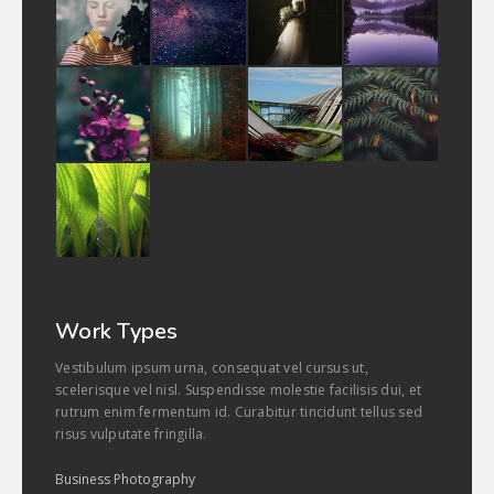
Work Types
Vestibulum ipsum urna, consequat vel cursus ut,
scelerisque vel nisl. Suspendisse molestie facilisis dui, et
rutrum enim fermentum id. Curabitur tincidunt tellus sed
risus vulputate fringilla.
Business Photography