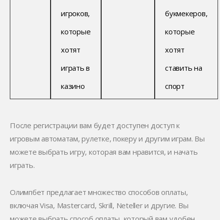
игроков,
букмекеров,
которые
которые
хотят
хотят
играть в
ставить на
казино
спорт
После регистрации вам будет доступен доступ к
игровым автоматам, рулетке, покеру и другим играм. Вы
можете выбрать игру, которая вам нравится, и начать
играть.
Олимпбет предлагает множество способов оплаты,
включая Visa, Mastercard, Skrill, Neteller и другие. Вы
можете выбрать способ оплаты, который вам удобен.