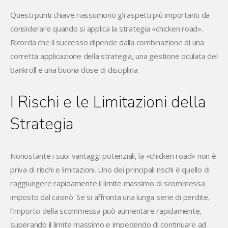
Questi punti chiave riassumono gli aspetti più importanti da
considerare quando si applica la strategia «chicken road».
Ricorda che il successo dipende dalla combinazione di una
corretta applicazione della strategia, una gestione oculata del
bankroll e una buona dose di disciplina.
I Rischi e le Limitazioni della
Strategia
Nonostante i suoi vantaggi potenziali, la «chicken road» non è
priva di rischi e limitazioni. Uno dei principali rischi è quello di
raggiungere rapidamente il limite massimo di scommessa
imposto dal casinò. Se si affronta una lunga serie di perdite,
l’importo della scommessa può aumentare rapidamente,
superando il limite massimo e impedendo di continuare ad