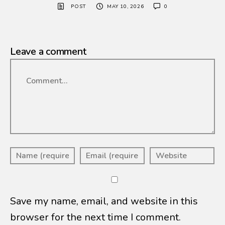
POST
MAY 10, 2026
0
Leave a comment
Comment
Save my name, email, and website in this
browser for the next time I comment.