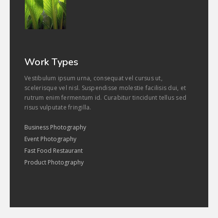
Work Types
Vestibulum ipsum urna, consequat vel cursus ut,
scelerisque vel nisl. Suspendisse molestie facilisis dui, et
rutrum enim fermentum id. Curabitur tincidunt tellus sed
risus vulputate fringilla.
Business Photography
Event Photography
Fast Food Restaurant
Product Photography