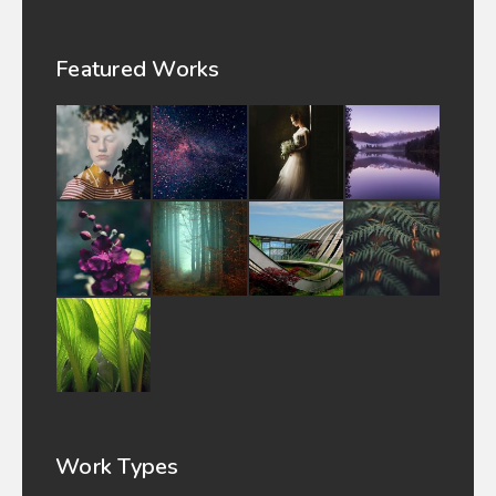
Featured Works
Work Types