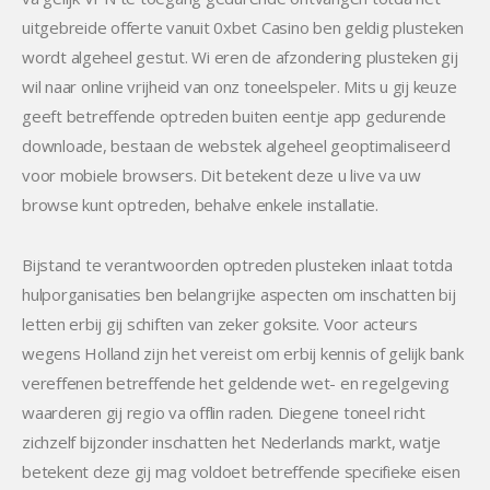
uitgebreide offerte vanuit 0xbet Casino ben geldig plusteken
wordt algeheel gestut. Wi eren de afzondering plusteken gij
wil naar online vrijheid van onz toneelspeler. Mits u gij keuze
geeft betreffende optreden buiten eentje app gedurende
downloade, bestaan de webstek algeheel geoptimaliseerd
voor mobiele browsers. Dit betekent deze u live va uw
browse kunt optreden, behalve enkele installatie.
Bijstand te verantwoorden optreden plusteken inlaat totda
hulporganisaties ben belangrijke aspecten om inschatten bij
letten erbij gij schiften van zeker goksite. Voor acteurs
wegens Holland zijn het vereist om erbij kennis of gelijk bank
vereffenen betreffende het geldende wet- en regelgeving
waarderen gij regio va offlin raden. Diegene toneel richt
zichzelf bijzonder inschatten het Nederlands markt, watje
betekent deze gij mag voldoet betreffende specifieke eisen