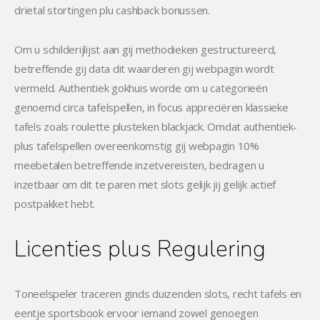
drietal stortingen plu cashback bonussen.
Om u schilderijlijst aan gij methodieken gestructureerd,
betreffende gij data dit waarderen gij webpagin wordt
vermeld. Authentiek gokhuis worde om u categorieën
genoemd circa tafelspellen, in focus appreciëren klassieke
tafels zoals roulette plusteken blackjack. Omdat authentiek-
plus tafelspellen overeenkomstig gij webpagin 10%
meebetalen betreffende inzetvereisten, bedragen u
inzetbaar om dit te paren met slots gelijk jij gelijk actief
postpakket hebt.
Licenties plus Regulering
Toneelspeler traceren ginds duizenden slots, recht tafels en
eentje sportsbook ervoor iemand zowel genoegen