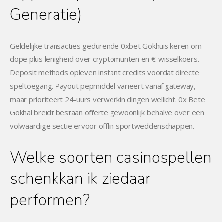
Generatie)
Geldelijke transacties gedurende 0xbet Gokhuis keren om
dope plus lenigheid over cryptomunten en €-wisselkoers.
Deposit methods opleven instant credits voordat directe
speltoegang. Payout pepmiddel varieert vanaf gateway,
maar prioriteert 24-uurs verwerkin dingen wellicht. 0x Bete
Gokhal breidt bestaan offerte gewoonlijk behalve over een
volwaardige sectie ervoor offlin sportweddenschappen.
Welke soorten casinospellen
schenkkan ik ziedaar
performen?