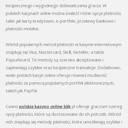
bezpiecznego i wygodnego doświadczenia gracza. W
polskich kasynach online można znaleźć różne opcje płatności,
takie jak karty kredytowe, e-portfele, przelewy bankowe i
płatności mobilne.
Wśród popularnych metod płatności w kasynie internetowym
znajdują się Visa, Mastercard, Skrill, Neteller, a także
Paysafecard. Te metody są szeroko akceptowane i
zapewniają szybkie oraz bezpieczne transakcje. Dodatkowo,
wiele polskich kasyn online oferuje również możliwość
płatności za pomocą popularnych portfeli elektronicznych,
takich jak PayPal.
Casino
polskie kasyno online blik
pl oferuje graczom szereg
opcji płatności, które są dostosowane do ich potrzeb. Wśród
nich znajdują się metody płatności, które umożliwiają szybkie i