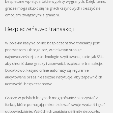
bezpieczne wpłaty, a także wypłaty wygranych. Dzięki temu,
gracze mogą skupić się na grach kasynowych i cieszyć się
emocjami związanymi z graniem.
Bezpieczeństwo transakcji
W polskim kasynie online bezpieczeństwo transakcji jest
priorytetem. Dlatego też, wiele kasyn stosuje
najnowocześniejsze technologie szyfrowania, takie jak SSL,
aby chronić dane graczy i zapewnić bezpieczne transakcje.
Dodatkowo, kasyno online automaty są regularnie
audytowane przez niezależne instytucje, aby zapewnić ich
uczciwość i bezpieczeństwo.
Gracze w polskich kasynach mogą również skorzystać z
funkcji, które pomagają im kontrolować swoje wydatki i grać
odpowiedzialnie. Wśród nich znajdują się limity depozytu,