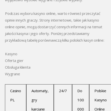
Podczas wyboru kasyno online, warto również przeczytać
opinie innych graczy. Strony internetowe, takie jak kasyno
online opinie, mogą dostarczyć cennych informacji na temat
jakości kasyna i jego oferty. Poniżej przedstawiamy
przykładową tabelę porównawczą kilku polskich kasyn online:
Kasyno
Oferta gier
Obsługa klienta
Wygrane
Casino
Automaty,
24/7
Do
Polskie
PL
gry
100
Kasyno
karciane
000
Online