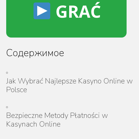
GRAĆ
Содержимое
Jak Wybrać Najlepsze Kasyno Online w
Polsce
Bezpieczne Metody Płatności w
Kasynach Online