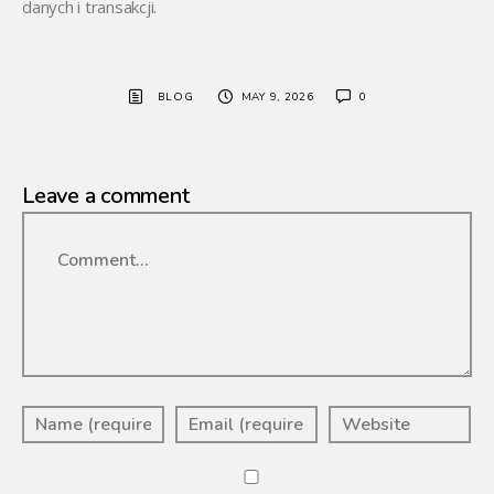
danych i transakcji.
BLOG
MAY 9, 2026
0
Leave a comment
Comment