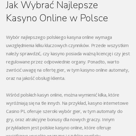
Jak Wybrać Najlepsze
Kasyno Online w Polsce
Wybór najlepszego polskiego kasyna online wymaga
uwzględnienia kilku kluczowych czynników. Przede wszystkim
należy sprawdzić, czy kasyno posiada ważną licencję i czy jest
regulowane przez odpowiednie organy. Ponadto, warto
zwrócić uwagę na ofertę gier, w tym kasyno online automaty,
oraz na jakość obsługi klienta.
Wśród polskich kasyn online, można wymienić kilka, które
wyróżniają się na tle innych. Na przykład, kasyno internetowe
Casino PL oferuje szeroki wybór gier, w tym automaty do
gry, oraz atrakcyjne bonusy dla nowych graczy. Innym
przykładem jest polskie kasyno online, które oferuje
wyjątkowo wysokie wygrane i szybkie wypłaty.