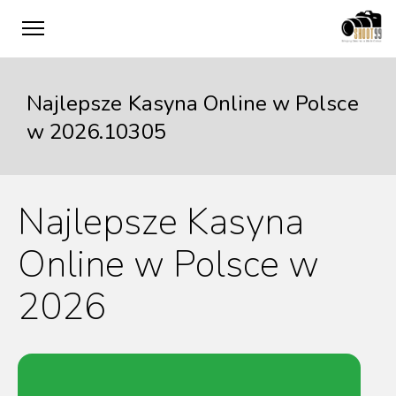
Najlepsze Kasyna Online w Polsce
w 2026.10305
Najlepsze Kasyna
Online w Polsce w
2026