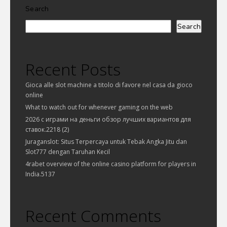
Search
Search
Recent Posts
Gioca alle slot machine a titolo di favore nel casa da gioco
online
What to watch out for whenever gaming on the web
2026 с играми на деньги обзор лучших вариантов для
ставок.2218 (2)
Juraganslot: Situs Terpercaya untuk Tebak Angka Jitu dan
Slot777 dengan Taruhan Kecil
4rabet overview of the online casino platform for players in
India.5137
Recent Comments