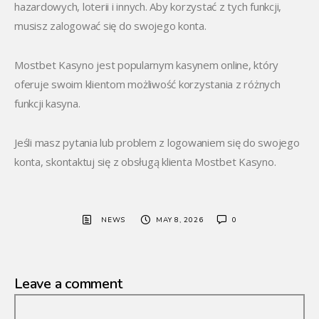
hazardowych, loterii i innych. Aby korzystać z tych funkcji,
musisz zalogować się do swojego konta.
Mostbet Kasyno jest popularnym kasynem online, który
oferuje swoim klientom możliwość korzystania z różnych
funkcji kasyna.
Jeśli masz pytania lub problem z logowaniem się do swojego
konta, skontaktuj się z obsługą klienta Mostbet Kasyno.
NEWS
MAY 8, 2026
0
Leave a comment
Comment