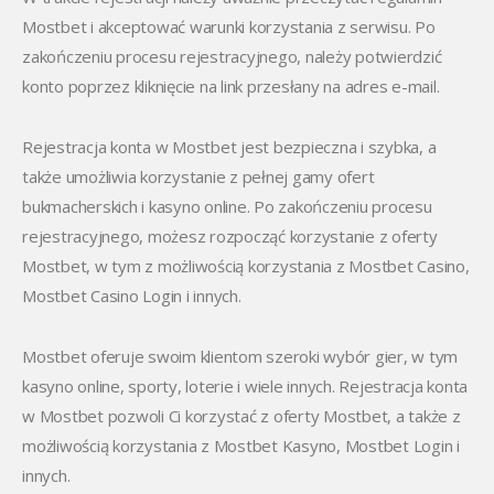
Mostbet i akceptować warunki korzystania z serwisu. Po
zakończeniu procesu rejestracyjnego, należy potwierdzić
konto poprzez kliknięcie na link przesłany na adres e-mail.
Rejestracja konta w Mostbet jest bezpieczna i szybka, a
także umożliwia korzystanie z pełnej gamy ofert
bukmacherskich i kasyno online. Po zakończeniu procesu
rejestracyjnego, możesz rozpocząć korzystanie z oferty
Mostbet, w tym z możliwością korzystania z Mostbet Casino,
Mostbet Casino Login i innych.
Mostbet oferuje swoim klientom szeroki wybór gier, w tym
kasyno online, sporty, loterie i wiele innych. Rejestracja konta
w Mostbet pozwoli Ci korzystać z oferty Mostbet, a także z
możliwością korzystania z Mostbet Kasyno, Mostbet Login i
innych.