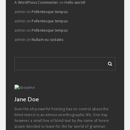
A WordPress Commenter
on
Hello world!
admin
on
Pellentesque tempus
admin
on
Pellentesque tempus
admin
on
Pellentesque tempus
admin
on
Nullam eu sodales
Jane Doe
Even the all-powerful Pointing has no control about the
blind texts it is an almost unorthographic life. One day
however a small line of blind text by the name of lorem
Ipsum decided to leave for the far world of grammar.