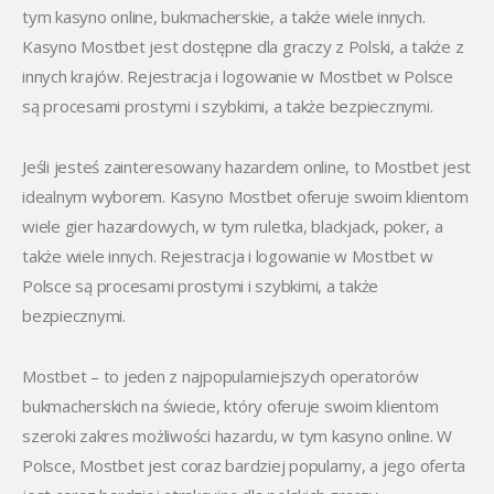
tym kasyno online, bukmacherskie, a także wiele innych.
Kasyno Mostbet jest dostępne dla graczy z Polski, a także z
innych krajów. Rejestracja i logowanie w Mostbet w Polsce
są procesami prostymi i szybkimi, a także bezpiecznymi.
Jeśli jesteś zainteresowany hazardem online, to Mostbet jest
idealnym wyborem. Kasyno Mostbet oferuje swoim klientom
wiele gier hazardowych, w tym ruletka, blackjack, poker, a
także wiele innych. Rejestracja i logowanie w Mostbet w
Polsce są procesami prostymi i szybkimi, a także
bezpiecznymi.
Mostbet – to jeden z najpopularniejszych operatorów
bukmacherskich na świecie, który oferuje swoim klientom
szeroki zakres możliwości hazardu, w tym kasyno online. W
Polsce, Mostbet jest coraz bardziej popularny, a jego oferta