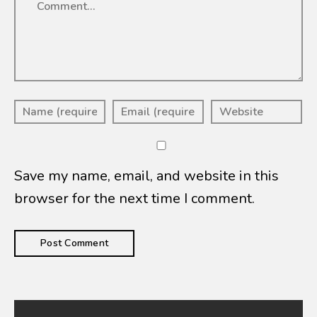
Save my name, email, and website in this
browser for the next time I comment.