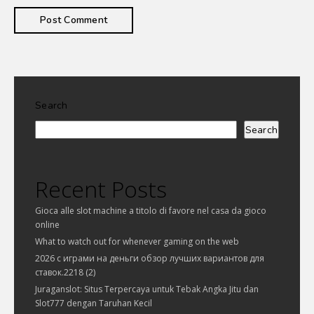
Search
Search
Recent Posts
Gioca alle slot machine a titolo di favore nel casa da gioco
online
What to watch out for whenever gaming on the web
2026 с играми на деньги обзор лучших вариантов для
ставок.2218 (2)
Juraganslot: Situs Terpercaya untuk Tebak Angka Jitu dan
Slot777 dengan Taruhan Kecil