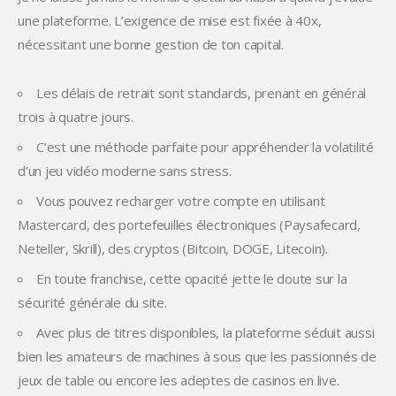
une plateforme. L’exigence de mise est fixée à 40x,
nécessitant une bonne gestion de ton capital.
Les délais de retrait sont standards, prenant en général
trois à quatre jours.
C’est une méthode parfaite pour appréhender la volatilité
d’un jeu vidéo moderne sans stress.
Vous pouvez recharger votre compte en utilisant
Mastercard, des portefeuilles électroniques (Paysafecard,
Neteller, Skrill), des cryptos (Bitcoin, DOGE, Litecoin).
En toute franchise, cette opacité jette le doute sur la
sécurité générale du site.
Avec plus de titres disponibles, la plateforme séduit aussi
bien les amateurs de machines à sous que les passionnés de
jeux de table ou encore les adeptes de casinos en live.