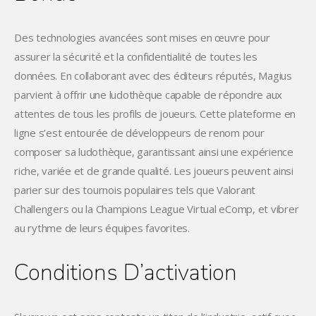
Des technologies avancées sont mises en œuvre pour
assurer la sécurité et la confidentialité de toutes les
données. En collaborant avec des éditeurs réputés, Magius
parvient à offrir une ludothèque capable de répondre aux
attentes de tous les profils de joueurs. Cette plateforme en
ligne s’est entourée de développeurs de renom pour
composer sa ludothèque, garantissant ainsi une expérience
riche, variée et de grande qualité. Les joueurs peuvent ainsi
parier sur des tournois populaires tels que Valorant
Challengers ou la Champions League Virtual eComp, et vibrer
au rythme de leurs équipes favorites.
Conditions D’activation