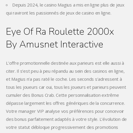
Depuis 2024, le casino Magius a mis en ligne plus de jeux
qui raviront les passionnés de jeux de casino en ligne.
Eye Of Ra Roulette 2000x
By Amusnet Interactive
L’offre promotionnelle destinée aux parieurs est elle aussi à
citer. Il s’est peu à peu répandu au sein des casinos en ligne,
et Magius n’a pas raté le coche. Les seconds s’adressent à
tous les joueurs car oui, tous les joueurs et parieurs peuvent
cumuler des Bonus Crab. Cette personnalisation extrême
dépasse largement les offres génériques de la concurrence.
Votre manager VIP analyse vos préférences pour concevoir
des bonus parfaitement adaptés à votre style. L’évolution de
votre statut débloque progressivement des promotions