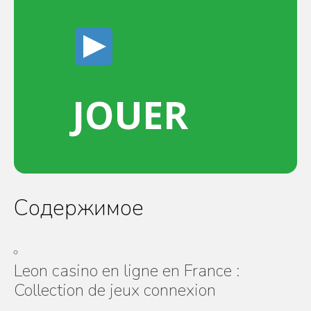
JOUER
Содержимое
Leon casino en ligne en France :
Collection de jeux connexion