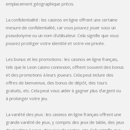
emplacement géographique précis.
La confidentialité : les casinos en ligne offrent une certaine
mesure de confidentialité, car vous pouvez jouer sous un
pseudonyme ou un nom d’utilisateur. Cela signifie que vous
pouvez protéger votre identité et votre vie privée.
Les bonus et les promotions : les casinos en ligne français,
tels que le Leon casino connexion, offrent souvent des bonus
et des promotions à leurs joueurs. Cela peut inclure des
offres de bienvenue, des bonus de dépôt, des tours
gratuits, etc. Cela peut vous aider à gagner plus d’argent ou
à prolonger votre jeu.
La variété des jeux : les casinos en ligne français offrent une
grande variété de jeux, y compris des jeux de table, des jeux