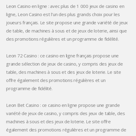
Leon Casino en ligne : avec plus de 1 000 jeux de casino en
ligne, Leon Casino est l’un des plus grands choix pour les
joueurs français. Le site propose une grande variété de jeux
de table, de machines à sous et de jeux de loterie, ainsi que
des promotions régulières et un programme de fidélité.
Leon 72 Casino : ce casino en ligne français propose une
grande sélection de jeux de casino, y compris des jeux de
table, des machines à sous et des jeux de loterie. Le site
offre également des promotions régulières et un
programme de fidélité.
Leon Bet Casino : ce casino en ligne propose une grande
variété de jeux de casino, y compris des jeux de table, des
machines à sous et des jeux de loterie. Le site offre
également des promotions régulières et un programme de