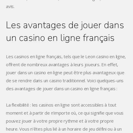
avis.
Les avantages de jouer dans
un casino en ligne français
Les casinos en ligne français, tels que le Leon casino en ligne,
offrent de nombreux avantages à leurs joueurs. En effet,
jouer dans un casino en ligne peut être plus avantageux que
de se rendre dans un casino traditionnel. Voici quelques-uns
des avantages de jouer dans un casino en ligne français :
La flexibilité : les casinos en ligne sont accessibles à tout
moment et à partir de n’importe où, ce qui signifie que vous
pouvez jouer à votre propre rythme et à votre propre
heure. Vous n’êtes plus lié à un horaire de jeu défini ou à un