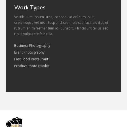
Work Types
Vestibulum ipsum urna, consequat vel cursus ut,
scelerisque vel nisl. Suspendisse molestie facilisis dui, et
rutrum enim fermentum id. Curabitur tincidunt tellus sed
risus vulputate fringilla.
Business Photography
Event Photography
Fast Food Restaurant
Product Photography