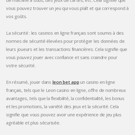
de machine à sous, des jeux de cartes, etc. Cela signifie que
vous pouvez trouver un jeu qui vous plaît et qui correspond à
vos goûts.
La sécurité : les casinos en ligne français sont soumis à des
normes de sécurité élevées pour protéger les données de
leurs joueurs et les transactions financières. Cela signifie que
vous pouvez jouer avec confiance et sans craindre pour
votre sécurité.
En résumé, jouer dans
leon bet app
un casino en ligne
français, tels que le Leon casino en ligne, offre de nombreux
avantages, tels que la flexibilité, la confidentialité, les bonus
et les promotions, la variété des jeux et la sécurité. Cela
signifie que vous pouvez avoir une expérience de jeu plus
agréable et plus sécurisée.