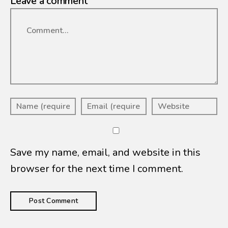
Leave a comment
Comment
Save my name, email, and website in this
browser for the next time I comment.