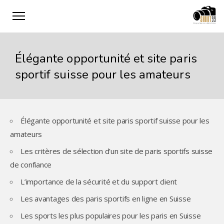
Élégante opportunité et site paris
sportif suisse pour les amateurs
Élégante opportunité et site paris sportif suisse pour les
amateurs
Les critères de sélection d’un site de paris sportifs suisse
de confiance
L’importance de la sécurité et du support client
Les avantages des paris sportifs en ligne en Suisse
Les sports les plus populaires pour les paris en Suisse