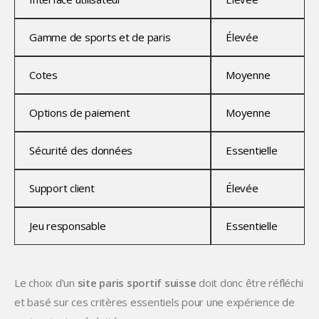
Gamme de sports et de paris
Élevée
Cotes
Moyenne
Options de paiement
Moyenne
Sécurité des données
Essentielle
Support client
Élevée
Jeu responsable
Essentielle
Le choix d’un
site paris sportif suisse
doit donc être réfléchi
et basé sur ces critères essentiels pour une expérience de