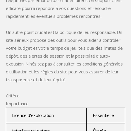
téléphone, par email ou par chat en direct. Un support client
efficace pourra répondre à vos questions et résoudre
rapidement les éventuels problèmes rencontrés.
Un autre point crucial est la politique de jeu responsable. Un
site sérieux propose des outils pour vous aider à contrôler
votre budget et votre temps de jeu, tels que des limites de
dépôt, des alertes de session et la possibilité d’auto-
exclusion. N’hésitez pas à consulter les conditions générales
d’utilisation et les règles du site pour vous assurer de leur
transparence et de leur équité.
Critère
Importance
Licence d’exploitation
Essentielle
Interface utilisateur
Élevée