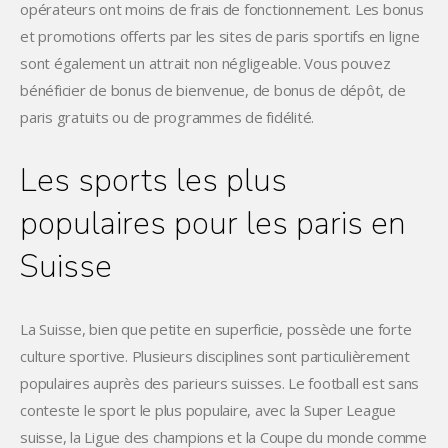
opérateurs ont moins de frais de fonctionnement. Les bonus
et promotions offerts par les sites de paris sportifs en ligne
sont également un attrait non négligeable. Vous pouvez
bénéficier de bonus de bienvenue, de bonus de dépôt, de
paris gratuits ou de programmes de fidélité.
Les sports les plus
populaires pour les paris en
Suisse
La Suisse, bien que petite en superficie, possède une forte
culture sportive. Plusieurs disciplines sont particulièrement
populaires auprès des parieurs suisses. Le football est sans
conteste le sport le plus populaire, avec la Super League
suisse, la Ligue des champions et la Coupe du monde comme