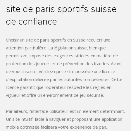
site de paris sportifs suisse
de confiance
Choisir un site de paris sportifs en Suisse requiert une
attention particulière. La législation suisse, bien que
permissive, impose des exigences strictes en matière de
protection des joueurs et de prévention des fraudes. Avant
de vous inscrire, vérifiez que le site possède une licence
d’exploitation délivrée par les autorités compétentes. Cette
licence garantit que l’opérateur respecte les règles en
vigueur et offre un environnement de jeu sécurisé.
Par ailleurs, l’interface utilisateur est un élément déterminant.
Un site intuitif, facile à naviguer et proposant une application
mobile optimisée facilitera votre expérience de pari.