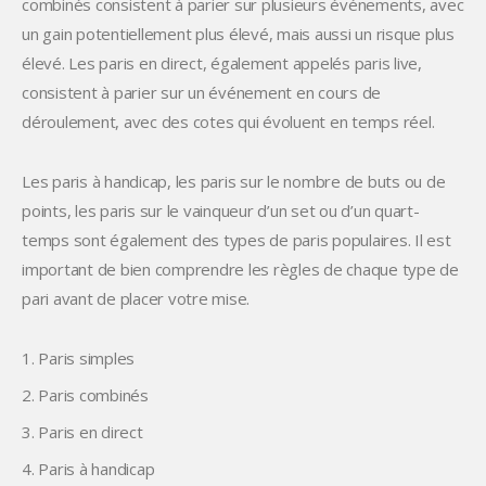
combinés consistent à parier sur plusieurs événements, avec
un gain potentiellement plus élevé, mais aussi un risque plus
élevé. Les paris en direct, également appelés paris live,
consistent à parier sur un événement en cours de
déroulement, avec des cotes qui évoluent en temps réel.
Les paris à handicap, les paris sur le nombre de buts ou de
points, les paris sur le vainqueur d’un set ou d’un quart-
temps sont également des types de paris populaires. Il est
important de bien comprendre les règles de chaque type de
pari avant de placer votre mise.
Paris simples
Paris combinés
Paris en direct
Paris à handicap