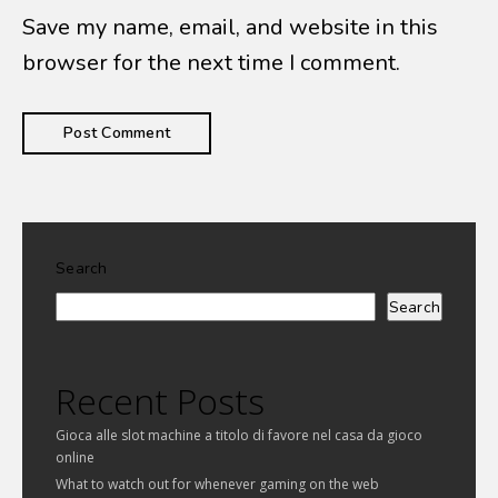
Save my name, email, and website in this
browser for the next time I comment.
Search
Search
Recent Posts
Gioca alle slot machine a titolo di favore nel casa da gioco
online
What to watch out for whenever gaming on the web