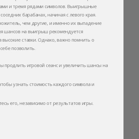
нами и тремя рядами символов. Выигрышные
седних барабанах, начиная с левого края.
ожитель, чем другие, и именно их выпадение
ия шансов на выигрыш рекомендуется
 высокие ставки. Однако, важно помнить о
себе позволить.
ы продлить игровой сеанс и увеличить шансы на
чтобы узнать стоимость каждого символа и
ь его, независимо от результатов игры.