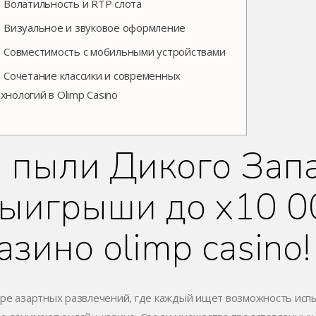
Волатильность и RTP слота
Визуальное и звуковое оформление
Совместимость с мобильными устройствами
Сочетание классики и современных
хнологий в Olimp Casino
 пыли Дикого Зап
ыигрыши до x10 0
азино olimp casino!
ре азартных развлечений, где каждый ищет возможность испы