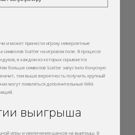
ачи и может принести игроку невероятные
 символов Scatter на игровом поле. В процессе
ндуков, в каждом из которых скрывается
Чем больше символов Scatter запустило бонусную
 значит, тем выше вероятность получить крупный
анах могут появляться дополнительные Wild-
наций.
егии выигрыша
ной игры и увеличения шансов на выигрыш. В