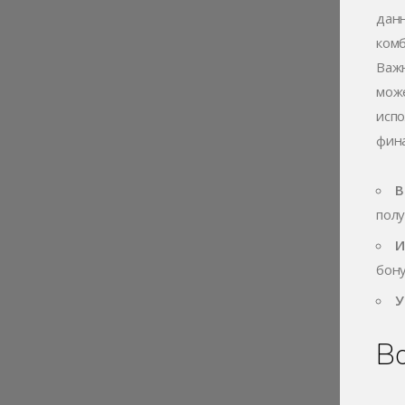
данн
комб
Важн
може
испо
фина
В
полу
И
бону
У
Во