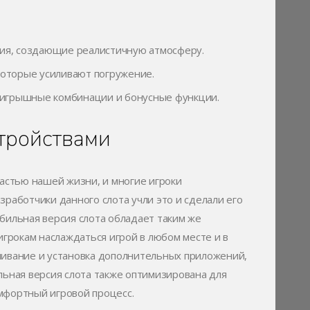
ия, создающие реалистичную атмосферу.
которые усиливают погружение.
грышные комбинации и бонусные функции.
тройствами
астью нашей жизни, и многие игроки
зработчики данного слота учли это и сделали его
обильная версия слота обладает таким же
игрокам наслаждаться игрой в любом месте и в
ачивание и установка дополнительных приложений,
льная версия слота также оптимизирована для
мфортный игровой процесс.