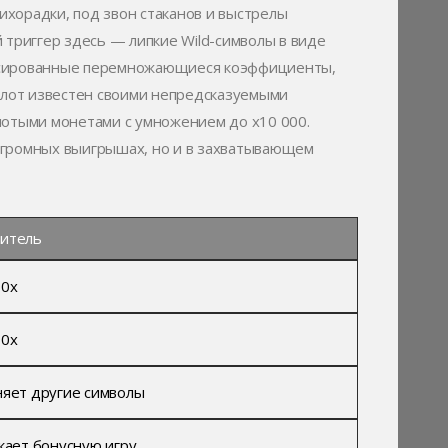
ихорадки, под звон стаканов и выстрелы
 триггер здесь — липкие Wild-символы в виде
иксированные перемножающиеся коэффициенты,
 слот известен своими непредсказуемыми
лотыми монетами с умножением до x10 000.
огромных выигрышах, но и в захватывающем
итель
00x
00x
яет другие символы
кает бонусную игру