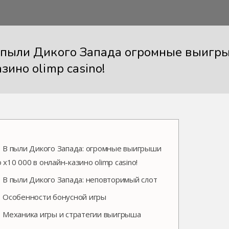
 пыли Дикого Запада огромные выигры
азино olimp casino!
В пыли Дикого Запада: огромные выигрыши
 x10 000 в онлайн-казино olimp casino!
В пыли Дикого Запада: неповторимый слот
Особенности бонусной игры
Механика игры и стратегии выигрыша