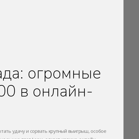
ада: огромные
00 в онлайн-
тать удачу и сорвать крупный выигрыш, особое