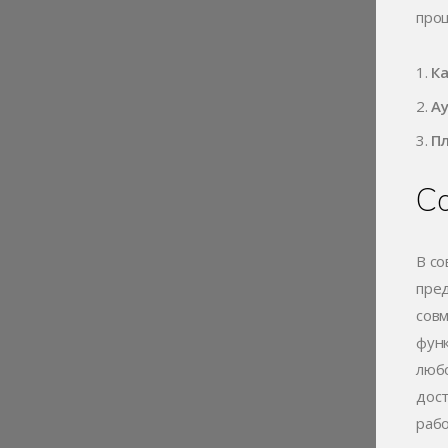
проц
Ка
А
П
С
В со
пред
совм
функ
любо
дост
рабо