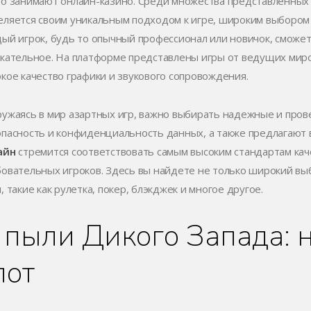
о занимают онлайн-казино. Среди множества представленных
ляется своим уникальным подходом к игре, широким выбором
ый игрок, будь то опычный профессионал или новичок, сможет
кательное. На платформе представлены игры от ведущих мир
кое качество графики и звукового сопровождения.
ужаясь в мир азартных игр, важно выбирать надежные и про
пасность и конфиденциальность данных, а также предлагают 
айн
стремится соответствовать самым высоким стандартам кач
овательных игроков. Здесь вы найдете не только широкий выб
, такие как рулетка, покер, блэкджек и многое другое.
 пыли Дикого Запада:
лот