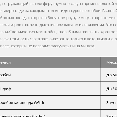
, погружающий в атмосферу шумного салуна времен золотой л
льверов, где за каждым столом сидят суровые ковбои. Главный
ебряных звезд, которые в бонусном раунде могут открыть ф
авляя игрока затаить дыхание при каждом их появлении. Этот
осами” космических масштабов, способными засыпать экран зо
лекательность слота заключается не только в потенциально 
плее, который не позволит заскучать ни на минуту.
имвол
Множ
овбой
До 5
ериф
До 3
еребряная звезда (Wild)
Замен
ундук с золотом (Scatter)
Запус