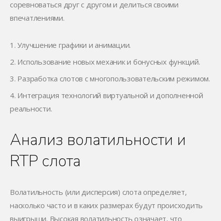
соревноваться друг с другом и делиться своими
впечатлениями.
Улучшение графики и анимации.
Использование новых механик и бонусных функций.
Разработка слотов с многопользовательским режимом.
Интеграция технологий виртуальной и дополненной
реальности.
Анализ волатильности и
RTP слота
Волатильность (или дисперсия) слота определяет,
насколько часто и в каких размерах будут происходить
выигрыши. Высокая волатильность означает, что