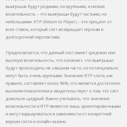
выигрыши будут редкими, но крупными, а низкая
волатильность – что выигрыши будут частыми, но
небольшими. RTP (Return to Player) – это процент от
всех ставок, который слот возвращает игрокам в
долгосрочной перспективе.
Предполагается, что данный слот имеет среднюю или
высокую волатильность, что означает, что выигрыши
будут происходить не слишком часто, но потенциально
могут быть очень крупными. Значение RTP слота, как
правило, составляет около 96%, что является достаточно
высоким показателем и свидетельствует о том, что слот
довольно щедрый. Важно учитывать, что значения
волатильности и RTP являются лишь ориентировочными
и могут варьироваться в зависимости от конкретной
версии слота и онлайн-казино.