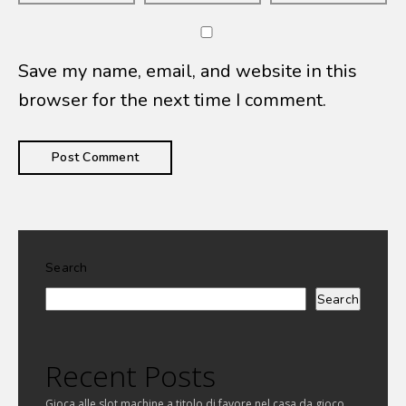
Save my name, email, and website in this
browser for the next time I comment.
Search
Search
Recent Posts
Gioca alle slot machine a titolo di favore nel casa da gioco