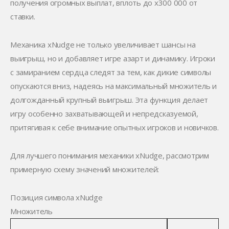
получения огромных выплат, вплоть до x300 000 от
ставки.
Механика xNudge не только увеличивает шансы на
выигрыш, но и добавляет игре азарт и динамику. Игроки
с замиранием сердца следят за тем, как дикие символы
опускаются вниз, надеясь на максимальный множитель и
долгожданный крупный выигрыш. Эта функция делает
игру особенно захватывающей и непредсказуемой,
притягивая к себе внимание опытных игроков и новичков.
Для лучшего понимания механики xNudge, рассмотрим
примерную схему значений множителей:
Позиция символа xNudge
Множитель