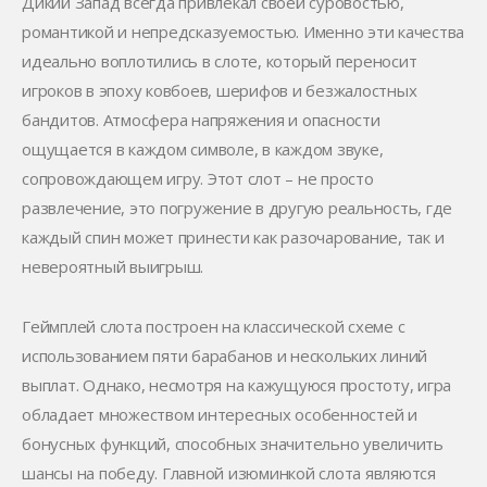
Дикий Запад всегда привлекал своей суровостью,
романтикой и непредсказуемостью. Именно эти качества
идеально воплотились в слоте, который переносит
игроков в эпоху ковбоев, шерифов и безжалостных
бандитов. Атмосфера напряжения и опасности
ощущается в каждом символе, в каждом звуке,
сопровождающем игру. Этот слот – не просто
развлечение, это погружение в другую реальность, где
каждый спин может принести как разочарование, так и
невероятный выигрыш.
Геймплей слота построен на классической схеме с
использованием пяти барабанов и нескольких линий
выплат. Однако, несмотря на кажущуюся простоту, игра
обладает множеством интересных особенностей и
бонусных функций, способных значительно увеличить
шансы на победу. Главной изюминкой слота являются