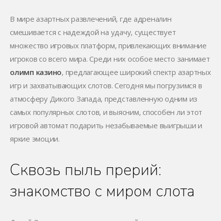
В мире азартных развлечений, где адреналин
смешивается с надеждой на удачу, существует
множество игровых платформ, привлекающих внимание
игроков со всего мира. Среди них особое место занимает
олимп казино
, предлагающее широкий спектр азартных
игр и захватывающих слотов. Сегодня мы погрузимся в
атмосферу Дикого Запада, представленную одним из
самых популярных слотов, и выясним, способен ли этот
игровой автомат подарить незабываемые выигрыши и
яркие эмоции.
Сквозь пыль прерий:
знакомство с миром слота