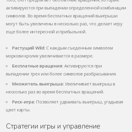
активируются при выпадении определенной комбинации
символов. Во время бесплатных вращений выигрыши
могут быть увеличены в несколько раз, что делает игру
еще более интересной и прибыльной.
Растущий Wild:
С каждым съеденным символом
моркови кролик увеличивается в размере.
Бесплатные вращения:
Активируются при
выпадении трех или более символов разбрасывания.
Множитель выигрыша:
Увеличивает выигрыш в
несколько раз во время бесплатных вращений.
Риск-игра:
Позволяет удваивать выигрыш, угадывая
цвет карты.
Стратегии игры и управление