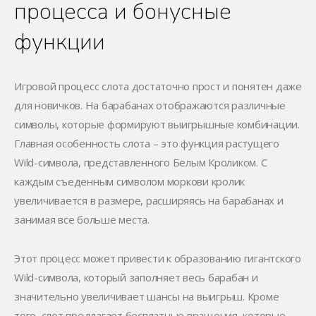
процесса и бонусные
функции
Игровой процесс слота достаточно прост и понятен даже
для новичков. На барабанах отображаются различные
символы, которые формируют выигрышные комбинации.
Главная особенность слота – это функция растущего
Wild-символа, представленного Белым Кроликом. С
каждым съеденным символом моркови кролик
увеличивается в размере, расширяясь на барабанах и
занимая все больше места.
Этот процесс может привести к образованию гигантского
Wild-символа, который заполняет весь барабан и
значительно увеличивает шансы на выигрыш. Кроме
того, слот предлагает бесплатные вращения, которые