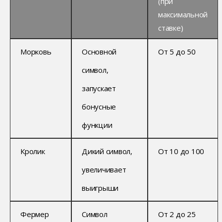
(при
максимальной
ставке)
Морковь
Основной
От 5 до 50
символ,
запускает
бонусные
функции
Кролик
Дикий символ,
От 10 до 100
увеличивает
выигрыши
Фермер
Символ
От 2 до 25