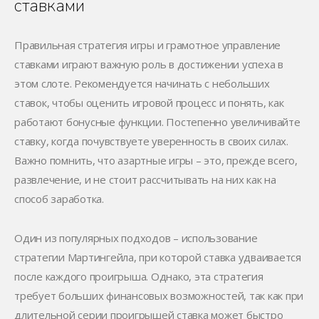
ставками
Правильная стратегия игры и грамотное управление
ставками играют важную роль в достижении успеха в
этом слоте. Рекомендуется начинать с небольших
ставок, чтобы оценить игровой процесс и понять, как
работают бонусные функции. Постепенно увеличивайте
ставку, когда почувствуете уверенность в своих силах.
Важно помнить, что азартные игры – это, прежде всего,
развлечение, и не стоит рассчитывать на них как на
способ заработка.
Один из популярных подходов – использование
стратегии Мартингейла, при которой ставка удваивается
после каждого проигрыша. Однако, эта стратегия
требует больших финансовых возможностей, так как при
длительной серии проигрышей ставка может быстро