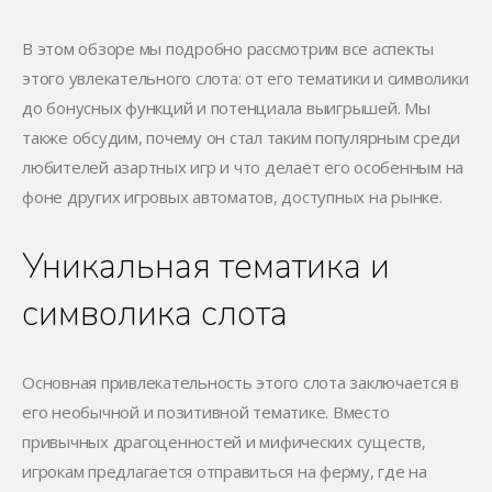
В этом обзоре мы подробно рассмотрим все аспекты
этого увлекательного слота: от его тематики и символики
до бонусных функций и потенциала выигрышей. Мы
также обсудим, почему он стал таким популярным среди
любителей азартных игр и что делает его особенным на
фоне других игровых автоматов, доступных на рынке.
Уникальная тематика и
символика слота
Основная привлекательность этого слота заключается в
его необычной и позитивной тематике. Вместо
привычных драгоценностей и мифических существ,
игрокам предлагается отправиться на ферму, где на