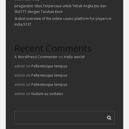
Juraganslot: Situs Terpercaya untuk Tebak Angka Jitu dan
Slot777 dengan Taruhan Kecil
4rabet overview of the online casino platform for players in
India.5137
Recent Comments
A WordPress Commenter
on
Hello world!
admin
on
Pellentesque tempus
admin
on
Pellentesque tempus
admin
on
Pellentesque tempus
admin
on
Nullam eu sodales