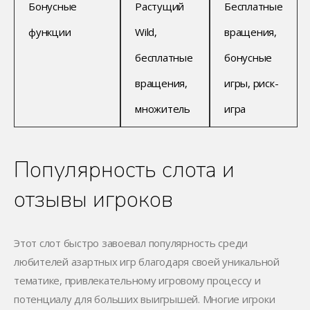
Бонусные
Растущий
Бесплатные
функции
Wild,
вращения,
бесплатные
бонусные
вращения,
игры, риск-
множитель
игра
Популярность слота и
отзывы игроков
Этот слот быстро завоевал популярность среди
любителей азартных игр благодаря своей уникальной
тематике, привлекательному игровому процессу и
потенциалу для больших выигрышей. Многие игроки