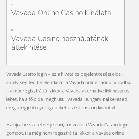
Vavada Online Casino Kínálata
Vavada Casino használatának
áttekintése
Vavada Casino login – ez a hivatalos bejelentkezési oldal,
amely segíted bejelentkezni a Vavada online casino fiókodba.
Ha már regisztráltál, akkor a Vavada alternative link hasznos
lehet, ha a fő oldal meghiúsul. Vavada Hungary-nál keresed
meg a legjobb nyerőgépeket és élő kaszinó kínálatait.
Ha újra be szeretnél jelenni, használd a Vavada Casino login
gombot. Ha még nem regisztráltál, akkor a Vavada online