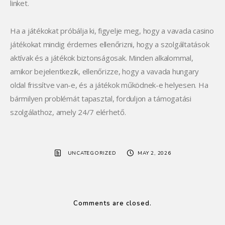
linket.
Ha a játékokat próbálja ki, figyelje meg, hogy a vavada casino
játékokat mindig érdemes ellenőrizni, hogy a szolgáltatások
aktívak és a játékok biztonságosak. Minden alkalommal,
amikor bejelentkezik, ellenőrizze, hogy a vavada hungary
oldal frissítve van-e, és a játékok működnek-e helyesen. Ha
bármilyen problémát tapasztal, forduljon a támogatási
szolgálathoz, amely 24/7 elérhető.
UNCATEGORIZED
MAY 2, 2026
Comments are closed.