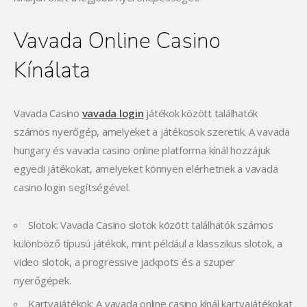
Vavada Online Casino
Kínálata
Vavada Casino
vavada login
játékok között találhatók
számos nyerőgép, amelyeket a játékosok szeretik. A vavada
hungary és vavada casino online platforma kínál hozzájuk
egyedi játékokat, amelyeket könnyen elérhetnek a vavada
casino login segítségével.
Slotok: Vavada Casino slotok között találhatók számos
különböző típusú játékok, mint például a klasszikus slotok, a
video slotok, a progressive jackpots és a szuper
nyerőgépek.
Kartyajátékok: A vavada online casino kínál kartyajátékokat