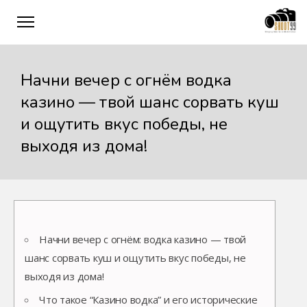
Начни вечер с огнём водка
казино — твой шанс сорвать куш
и ощутить вкус победы, не
выходя из дома!
Начни вечер с огнём: водка казино — твой
шанс сорвать куш и ощутить вкус победы, не
выходя из дома!
Что такое “Казино водка” и его исторические