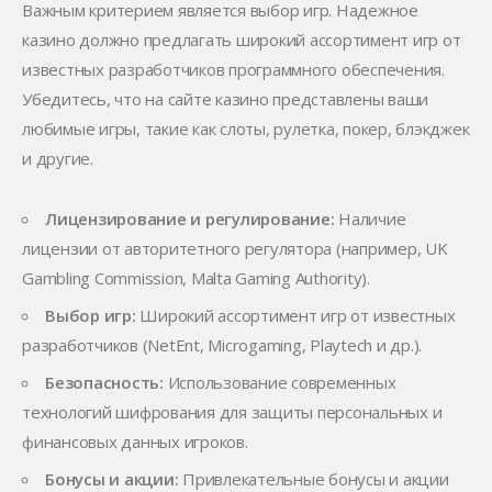
Важным критерием является выбор игр. Надежное
казино должно предлагать широкий ассортимент игр от
известных разработчиков программного обеспечения.
Убедитесь, что на сайте казино представлены ваши
любимые игры, такие как слоты, рулетка, покер, блэкджек
и другие.
Лицензирование и регулирование:
Наличие
лицензии от авторитетного регулятора (например, UK
Gambling Commission, Malta Gaming Authority).
Выбор игр:
Широкий ассортимент игр от известных
разработчиков (NetEnt, Microgaming, Playtech и др.).
Безопасность:
Использование современных
технологий шифрования для защиты персональных и
финансовых данных игроков.
Бонусы и акции:
Привлекательные бонусы и акции