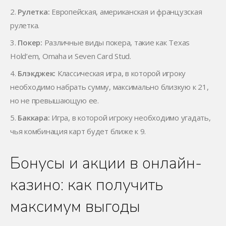
Рулетка:
Европейская, американская и французская
рулетка.
Покер:
Различные виды покера, такие как Texas
Hold’em, Omaha и Seven Card Stud.
Блэкджек:
Классическая игра, в которой игроку
необходимо набрать сумму, максимально близкую к 21,
но не превышающую ее.
Баккара:
Игра, в которой игроку необходимо угадать,
чья комбинация карт будет ближе к 9.
Бонусы и акции в онлайн-
казино: как получить
максимум выгоды