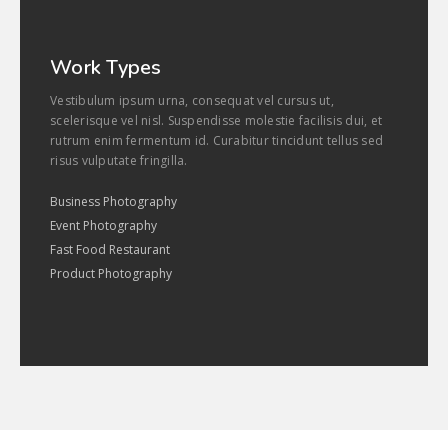
Work Types
Vestibulum ipsum urna, consequat vel cursus ut,
scelerisque vel nisl. Suspendisse molestie facilisis dui, et
rutrum enim fermentum id. Curabitur tincidunt tellus sed
risus vulputate fringilla.
Business Photography
Event Photography
Fast Food Restaurant
Product Photography