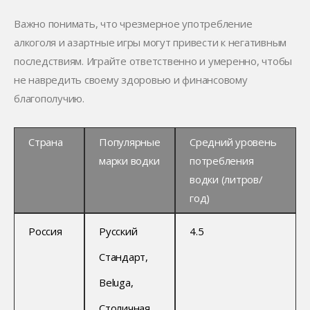
Важно понимать, что чрезмерное употребление
алкоголя и азартные игры могут привести к негативным
последствиям. Играйте ответственно и умеренно, чтобы
не навредить своему здоровью и финансовому
благополучию.
Страна
Популярные
Средний уровень
марки водки
потребления
водки (литров/
год)
Россия
Русский
4.5
Стандарт,
Beluga,
Столичная