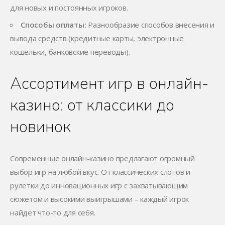
для новых и постоянных игроков.
Способы оплаты:
Разнообразие способов внесения и
вывода средств (кредитные карты, электронные
кошельки, банковские переводы).
Ассортимент игр в онлайн-
казино: от классики до
новинок
Современные онлайн-казино предлагают огромный
выбор игр на любой вкус. От классических слотов и
рулетки до инновационных игр с захватывающим
сюжетом и высокими выигрышами – каждый игрок
найдет что-то для себя.