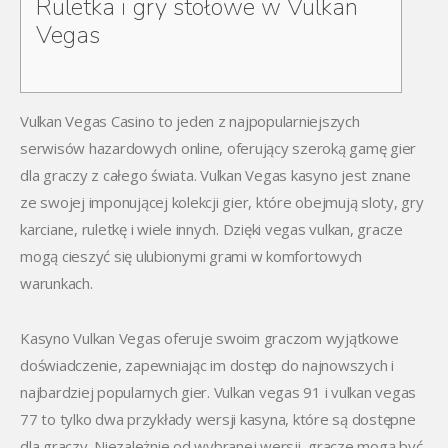
Ruletka i gry stołowe w Vulkan
Vegas
Vulkan Vegas Casino to jeden z najpopularniejszych
serwisów hazardowych online, oferujący szeroką gamę gier
dla graczy z całego świata. Vulkan Vegas kasyno jest znane
ze swojej imponującej kolekcji gier, które obejmują sloty, gry
karciane, ruletkę i wiele innych. Dzięki vegas vulkan, gracze
mogą cieszyć się ulubionymi grami w komfortowych
warunkach.
Kasyno Vulkan Vegas oferuje swoim graczom wyjątkowe
doświadczenie, zapewniając im dostęp do najnowszych i
najbardziej popularnych gier. Vulkan vegas 91 i vulkan vegas
77 to tylko dwa przykłady wersji kasyna, które są dostępne
dla graczy. Niezależnie od wybranej wersji, gracze mogą być