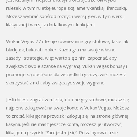
ruletek, w tym ruletkę europejską, amerykańską i francuską.
Możesz wybrać spośród różnych wersji gier, w tym wersji
klasycznej i wersji z dodatkowymi funkcjami.
Wulkan Vegas 77 oferuje również inne gry stołowe, takie jak
blackjack, bakarat i poker. Każda gra ma swoje własne
zasady i strategie, więc warto się z nimi zapoznać, aby
zwiększyć swoje szanse na wygraną. Vulkan Vegas bonusy i
promocje są dostępne dla wszystkich graczy, więc możesz
skorzystać z nich, aby zwiększyć swoje wygrane.
Jeśli chcesz zagrać w ruletkę lub inne gry stołowe, musisz się
najpierw zalogować na swoje konto w Vulkan Vegas. Możesz
to zrobić, klikając na przycisk “Zaloguj się” na stronie głównej
kasyna. Jeśli nie masz jeszcze konta, możesz je utworzyć,
klikając na przycisk “Zarejestruj się”. Po zalogowaniu się