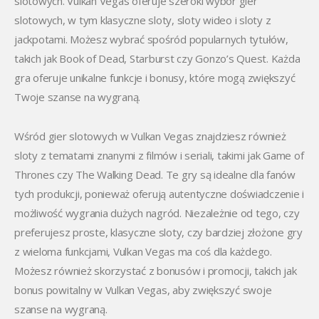
slotowych. Vulkan Vegas oferuje szeroki wybór gier
slotowych, w tym klasyczne sloty, sloty wideo i sloty z
jackpotami. Możesz wybrać spośród popularnych tytułów,
takich jak Book of Dead, Starburst czy Gonzo’s Quest. Każda
gra oferuje unikalne funkcje i bonusy, które mogą zwiększyć
Twoje szanse na wygraną.
Wśród gier slotowych w Vulkan Vegas znajdziesz również
sloty z tematami znanymi z filmów i seriali, takimi jak Game of
Thrones czy The Walking Dead. Te gry są idealne dla fanów
tych produkcji, ponieważ oferują autentyczne doświadczenie i
możliwość wygrania dużych nagród. Niezależnie od tego, czy
preferujesz proste, klasyczne sloty, czy bardziej złożone gry
z wieloma funkcjami, Vulkan Vegas ma coś dla każdego.
Możesz również skorzystać z bonusów i promocji, takich jak
bonus powitalny w Vulkan Vegas, aby zwiększyć swoje
szanse na wygraną.