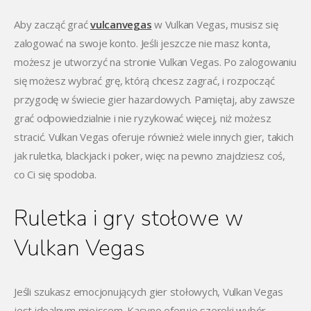
Aby zacząć grać
vulcanvegas
w Vulkan Vegas, musisz się
zalogować na swoje konto. Jeśli jeszcze nie masz konta,
możesz je utworzyć na stronie Vulkan Vegas. Po zalogowaniu
się możesz wybrać grę, którą chcesz zagrać, i rozpocząć
przygodę w świecie gier hazardowych. Pamiętaj, aby zawsze
grać odpowiedzialnie i nie ryzykować więcej, niż możesz
stracić. Vulkan Vegas oferuje również wiele innych gier, takich
jak ruletka, blackjack i poker, więc na pewno znajdziesz coś,
co Ci się spodoba.
Ruletka i gry stołowe w
Vulkan Vegas
Jeśli szukasz emocjonujących gier stołowych, Vulkan Vegas
jest idealnym miejscem. Kasyno oferuje szeroki wybór