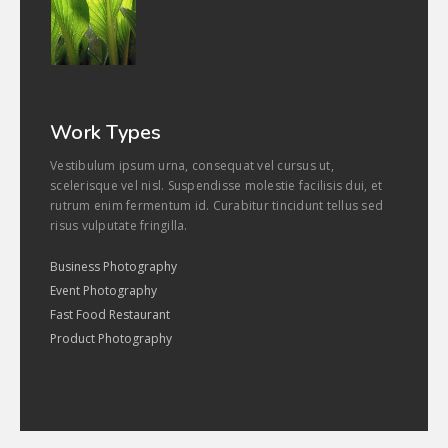
Work Types
Vestibulum ipsum urna, consequat vel cursus ut,
scelerisque vel nisl. Suspendisse molestie facilisis dui, et
rutrum enim fermentum id. Curabitur tincidunt tellus sed
risus vulputate fringilla.
Business Photography
Event Photography
Fast Food Restaurant
Product Photography