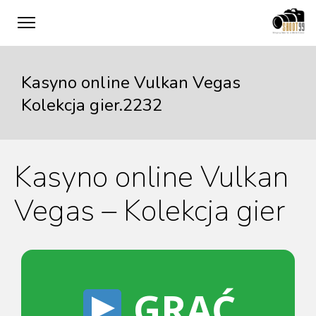
Kasyno online Vulkan Vegas
Kolekcja gier.2232
Kasyno online Vulkan
Vegas – Kolekcja gier
GRAĆ