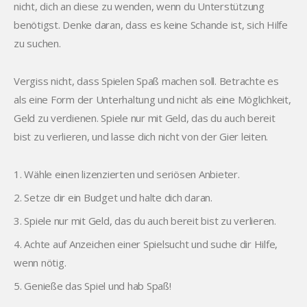
nicht, dich an diese zu wenden, wenn du Unterstützung
benötigst. Denke daran, dass es keine Schande ist, sich Hilfe
zu suchen.
Vergiss nicht, dass Spielen Spaß machen soll. Betrachte es
als eine Form der Unterhaltung und nicht als eine Möglichkeit,
Geld zu verdienen. Spiele nur mit Geld, das du auch bereit
bist zu verlieren, und lasse dich nicht von der Gier leiten.
Wähle einen lizenzierten und seriösen Anbieter.
Setze dir ein Budget und halte dich daran.
Spiele nur mit Geld, das du auch bereit bist zu verlieren.
Achte auf Anzeichen einer Spielsucht und suche dir Hilfe,
wenn nötig.
Genieße das Spiel und hab Spaß!