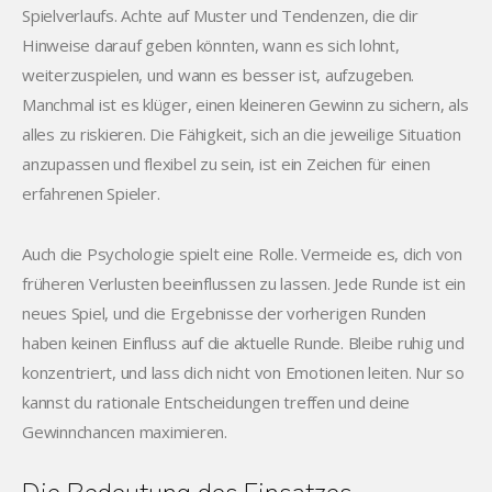
Spielverlaufs. Achte auf Muster und Tendenzen, die dir
Hinweise darauf geben könnten, wann es sich lohnt,
weiterzuspielen, und wann es besser ist, aufzugeben.
Manchmal ist es klüger, einen kleineren Gewinn zu sichern, als
alles zu riskieren. Die Fähigkeit, sich an die jeweilige Situation
anzupassen und flexibel zu sein, ist ein Zeichen für einen
erfahrenen Spieler.
Auch die Psychologie spielt eine Rolle. Vermeide es, dich von
früheren Verlusten beeinflussen zu lassen. Jede Runde ist ein
neues Spiel, und die Ergebnisse der vorherigen Runden
haben keinen Einfluss auf die aktuelle Runde. Bleibe ruhig und
konzentriert, und lass dich nicht von Emotionen leiten. Nur so
kannst du rationale Entscheidungen treffen und deine
Gewinnchancen maximieren.