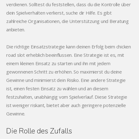
verdienen. Solltest du feststellen, dass du die Kontrolle über
dein Spielverhalten verlierst, suche dir Hilfe. Es gibt
zahlreiche Organisationen, die Unterstützung und Beratung
anbieten.
Die richtige Einsatzstrategie kann deinen Erfolg beim chicken
road slot erheblich beeinflussen. Eine Strategie ist es, mit
einem kleinen Einsatz zu starten und ihn mit jedem
gewonnenen Schritt zu erhöhen. So maximierst du deine
Gewinne und minimierst dein Risiko. Eine andere Strategie
ist, einen festen Einsatz zu wählen und an diesem
festzuhalten, unabhängig vom Spielverlauf. Diese Strategie
ist weniger riskant, bietet aber auch geringere potenzielle
Gewinne.
Die Rolle des Zufalls