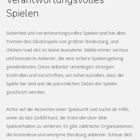
Spielen
Sicherheit und verantwortungsvolles Spielen sind bei allen
Formen des Glücksspiels von größter Bedeutung, und
chicken road slot ist keine Ausnahme. Wähle immer seriöse
und lizenzierte Anbieter, die eine sichere Spielumgebung
gewährleisten. Diese Anbieter unterliegen strengen
Kontrollen und Vorschriften, um sicherzustellen, dass die
Spiele fair sind und die persönlichen Daten der Spieler
geschützt werden.
Achte auf die Anzeichen einer Spielsucht und suche dir Hilfe,
wenn du das Gefühl hast, die Kontrolle über dein
Spielverhalten zu verlieren. Es gibt zahlreiche Organisationen,
die kostenlose und anonyme Beratung anbieten. Scheue dich