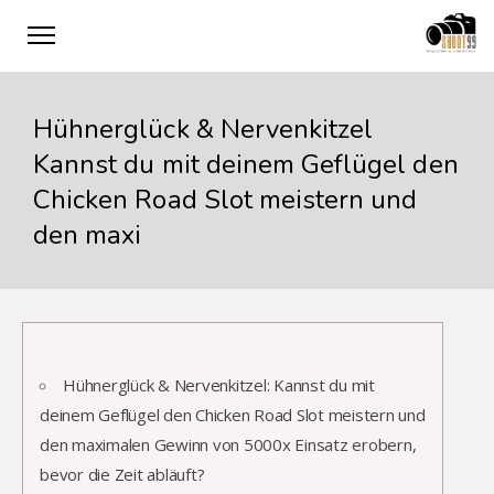
Hühnerglück & Nervenkitzel
Kannst du mit deinem Geflügel den
Chicken Road Slot meistern und
den maxi
Hühnerglück & Nervenkitzel: Kannst du mit
deinem Geflügel den Chicken Road Slot meistern und
den maximalen Gewinn von 5000x Einsatz erobern,
bevor die Zeit abläuft?