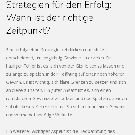
Strategien für den Erfolg:
Wann ist der richtige
Zeitpunkt?
Eine erfolgreiche Strategie bei chicken road slot ist
entscheidend, um langfristig Gewinne zu erzielen. Ein
häufiger Fehler ist es, sich von der Gier leiten zu lassen und
zu lange zu spielen, in der Hoffnung auf einen noch höheren
Gewinn. Es ist wichtig, sich klare Grenzen zu setzen und sich
an diese zu halten. Ein guter Ansatz ist es, sich einen
realistischen Gewinnziel zu setzen und das Spiel zu beenden,
sobald dieses Ziel erreicht ist. So sichert man einen Gewinn
und vermeidet unnötige Verluste.
Ein weiterer wichtiger Aspekt ist die Beobachtung des