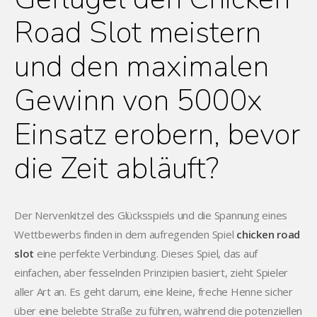
Road Slot meistern
und den maximalen
Gewinn von 5000x
Einsatz erobern, bevor
die Zeit abläuft?
Der Nervenkitzel des Glücksspiels und die Spannung eines
Wettbewerbs finden in dem aufregenden Spiel
chicken road
slot
eine perfekte Verbindung. Dieses Spiel, das auf
einfachen, aber fesselnden Prinzipien basiert, zieht Spieler
aller Art an. Es geht darum, eine kleine, freche Henne sicher
über eine belebte Straße zu führen, während die potenziellen