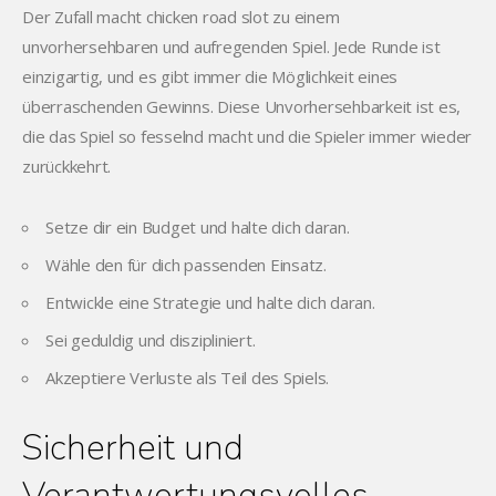
Der Zufall macht chicken road slot zu einem
unvorhersehbaren und aufregenden Spiel. Jede Runde ist
einzigartig, und es gibt immer die Möglichkeit eines
überraschenden Gewinns. Diese Unvorhersehbarkeit ist es,
die das Spiel so fesselnd macht und die Spieler immer wieder
zurückkehrt.
Setze dir ein Budget und halte dich daran.
Wähle den für dich passenden Einsatz.
Entwickle eine Strategie und halte dich daran.
Sei geduldig und diszipliniert.
Akzeptiere Verluste als Teil des Spiels.
Sicherheit und
Verantwortungsvolles