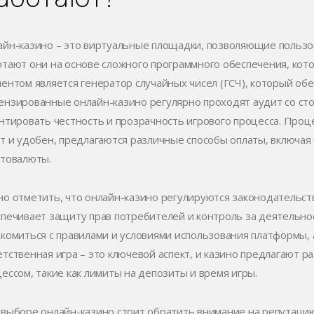
йн-казино – это виртуальные площадки, позволяющие пользов
тают они на основе сложного программного обеспечения, кот
ентом является генератор случайных чисел (ГСЧ), который об
нзированные онлайн-казино регулярно проходят аудит со ст
нтировать честность и прозрачность игрового процесса. Проц
т и удобен, предлагаются различные способы оплаты, включая
птовалюты.
о отметить, что онлайн-казино регулируются законодательств
печивает защиту прав потребителей и контроль за деятельно
комиться с правилами и условиями использования платформы, 
тственная игра – это ключевой аспект, и казино предлагают 
ессом, такие как лимиты на депозиты и время игры.
выборе онлайн-казино стоит обратить внимание на репутацию