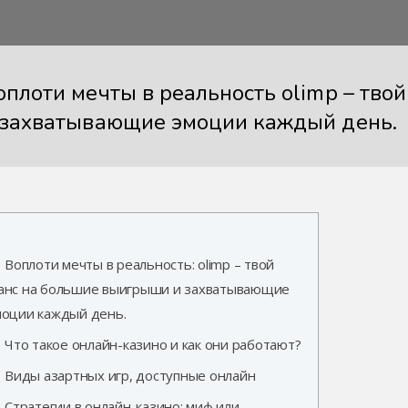
оплоти мечты в реальность olimp – тв
 захватывающие эмоции каждый день.
Воплоти мечты в реальность: olimp – твой
анс на большие выигрыши и захватывающие
моции каждый день.
Что такое онлайн-казино и как они работают?
Виды азартных игр, доступные онлайн
Стратегии в онлайн-казино: миф или