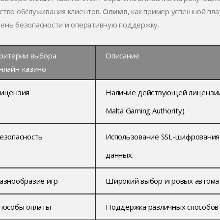
ство обслуживания клиентов.
Олимп
, как пример успешной пл
ень безопасности и оперативную поддержку.
ритерии выбора
Описание
нлайн-казино
ицензия
Наличие действующей лицензии 
Malta Gaming Authority).
езопасность
Использование SSL-шифрования
данных.
азнообразие игр
Широкий выбор игровых автомат
пособы оплаты
Поддержка различных способов 