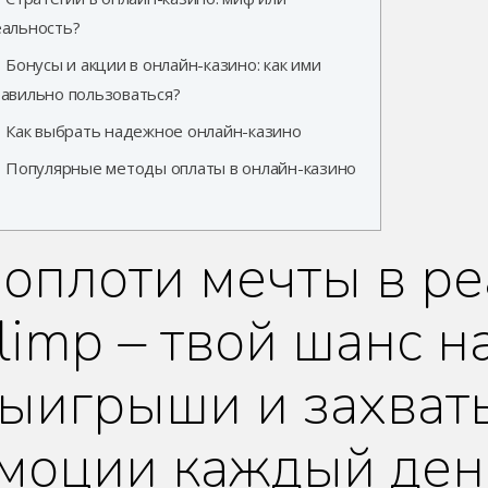
еальность?
Бонусы и акции в онлайн-казино: как ими
авильно пользоваться?
Как выбрать надежное онлайн-казино
Популярные методы оплаты в онлайн-казино
оплоти мечты в ре
limp – твой шанс 
ыигрыши и захва
моции каждый ден