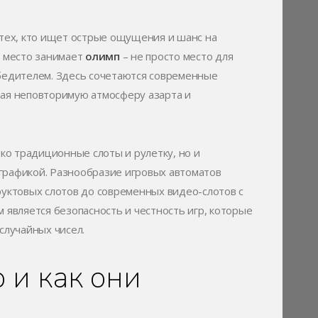
тех, кто ищет острые ощущения и шанс на
 место занимает
олимп
– не просто место для
обедителем. Здесь сочетаются современные
вая неповторимую атмосферу азарта и
ко традиционные слоты и рулетку, но и
рафикой. Разнообразие игровых автоматов
фруктовых слотов до современных видео-слотов с
является безопасность и честность игр, которые
случайных чисел.
 и как они