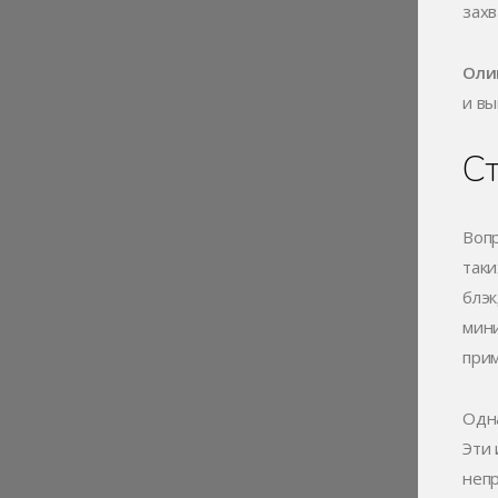
захв
Оли
и в
Ст
Вопр
таки
блэк
мини
прим
Одна
Эти 
непр