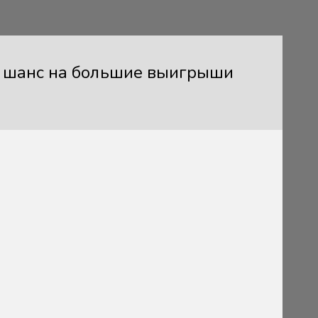
ой шанс на большие выигрыши