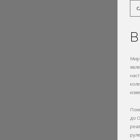
С
В
Мир 
явля
наст
коле
изве
Поке
до О
реал
руле