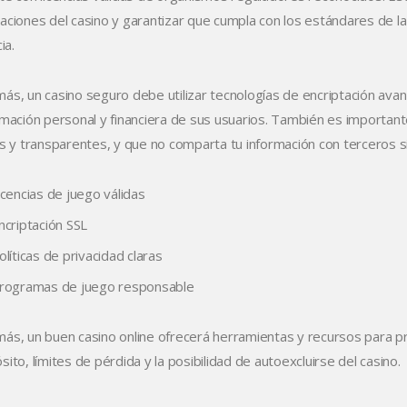
aciones del casino y garantizar que cumpla con los estándares de la
ia.
ás, un casino seguro debe utilizar tecnologías de encriptación avan
rmación personal y financiera de sus usuarios. También es importante 
as y transparentes, y que no comparta tu información con terceros s
icencias de juego válidas
ncriptación SSL
olíticas de privacidad claras
rogramas de juego responsable
ás, un buen casino online ofrecerá herramientas y recursos para p
ito, límites de pérdida y la posibilidad de autoexcluirse del casino.