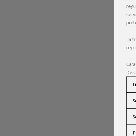
regu
serv
prob
La t
repu
Cara
Desc
L
S
S
P