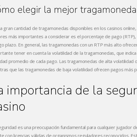
mo elegir la mejor tragamonedas
la gran cantidad de tragamonedas disponibles en los casinos online, p
ores más importantes a considerar es el porcentaje de pago (RTP), 
rgo plazo. En general, las tragamonedas con un RTP más alto ofrec
rtante tener en cuenta la volatilidad de la tragamonedas, que indica 
idad promedio de cada pago. Las tragamonedas de alta volatilidad
tras que las tragamonedas de baja volatilidad ofrecen pagos más 
a importancia de la segur
asino
eguridad es una preocupación fundamental para cualquier jugador de 
te con licencias válidas de organismos reguladores reconocidos. E