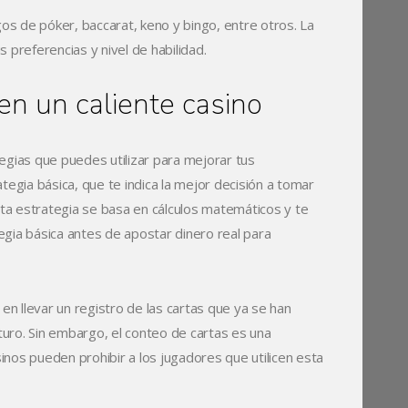
gos de póker, baccarat, keno y bingo, entre otros. La
 preferencias y nivel de habilidad.
 en un caliente casino
ategias que puedes utilizar para mejorar tus
tegia básica, que te indica la mejor decisión a tomar
 Esta estrategia se basa en cálculos matemáticos y te
tegia básica antes de apostar dinero real para
en llevar un registro de las cartas que ya se han
uturo. Sin embargo, el conteo de cartas es una
nos pueden prohibir a los jugadores que utilicen esta