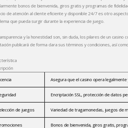
larmente bonos de bienvenida, giros gratis y programas de fidelid
icio de atención al cliente eficiente y disponible 24/7 es otro aspec
lema que pueda surgir durante la experiencia de juego.
ransparencia y la honestidad son, sin duda, los pilares de un casino c
tación publicará de forma clara sus términos y condiciones, así com
cterística
ripción
icencia
Asegura que el casino opera legalmente y
eguridad
Encriptación SSL, protección de datos per
elección de juegos
Variedad de tragamonedas, juegos de me
romociones
Bonos de bienvenida, giros gratis, progr