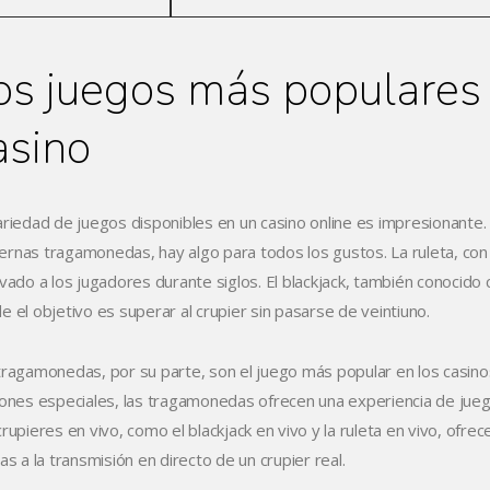
os juegos más populares 
asino
ariedad de juegos disponibles en un casino online es impresionante.
rnas tragamonedas, hay algo para todos los gustos. La ruleta, con s
ivado a los jugadores durante siglos. El blackjack, también conocido
e el objetivo es superar al crupier sin pasarse de veintiuno.
tragamonedas, por su parte, son el juego más popular en los casinos
iones especiales, las tragamonedas ofrecen una experiencia de jue
crupieres en vivo, como el blackjack en vivo y la ruleta en vivo, ofre
as a la transmisión en directo de un crupier real.