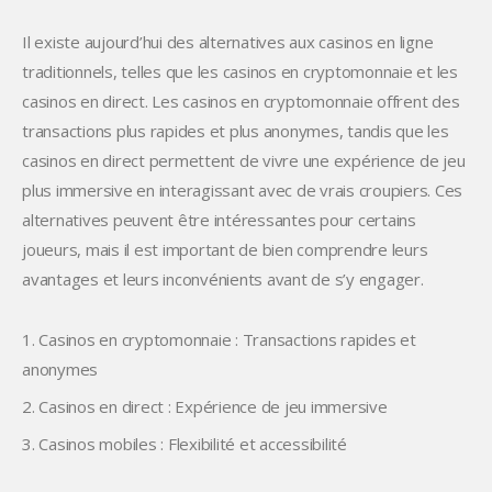
Il existe aujourd’hui des alternatives aux casinos en ligne
traditionnels, telles que les casinos en cryptomonnaie et les
casinos en direct. Les casinos en cryptomonnaie offrent des
transactions plus rapides et plus anonymes, tandis que les
casinos en direct permettent de vivre une expérience de jeu
plus immersive en interagissant avec de vrais croupiers. Ces
alternatives peuvent être intéressantes pour certains
joueurs, mais il est important de bien comprendre leurs
avantages et leurs inconvénients avant de s’y engager.
Casinos en cryptomonnaie : Transactions rapides et
anonymes
Casinos en direct : Expérience de jeu immersive
Casinos mobiles : Flexibilité et accessibilité