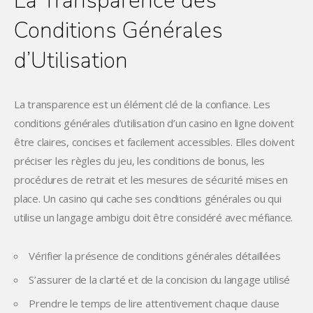
La Transparence des
Conditions Générales
d’Utilisation
La transparence est un élément clé de la confiance. Les
conditions générales d’utilisation d’un casino en ligne doivent
être claires, concises et facilement accessibles. Elles doivent
préciser les règles du jeu, les conditions de bonus, les
procédures de retrait et les mesures de sécurité mises en
place. Un casino qui cache ses conditions générales ou qui
utilise un langage ambigu doit être considéré avec méfiance.
Vérifier la présence de conditions générales détaillées
S’assurer de la clarté et de la concision du langage utilisé
Prendre le temps de lire attentivement chaque clause