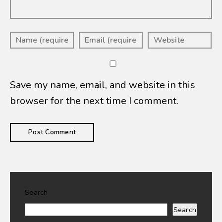
Save my name, email, and website in this
browser for the next time I comment.
Search
Search