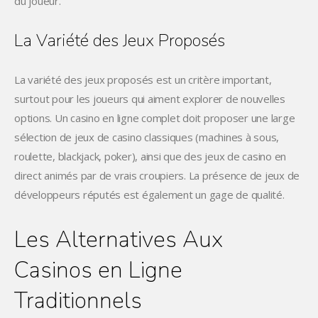
du joueur.
La Variété des Jeux Proposés
La variété des jeux proposés est un critère important,
surtout pour les joueurs qui aiment explorer de nouvelles
options. Un casino en ligne complet doit proposer une large
sélection de jeux de casino classiques (machines à sous,
roulette, blackjack, poker), ainsi que des jeux de casino en
direct animés par de vrais croupiers. La présence de jeux de
développeurs réputés est également un gage de qualité.
Les Alternatives Aux
Casinos en Ligne
Traditionnels