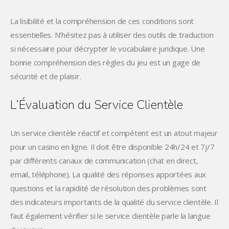
La lisibilité et la compréhension de ces conditions sont
essentielles. N’hésitez pas à utiliser des outils de traduction
si nécessaire pour décrypter le vocabulaire juridique. Une
bonne compréhension des règles du jeu est un gage de
sécurité et de plaisir.
L’Évaluation du Service Clientèle
Un service clientèle réactif et compétent est un atout majeur
pour un casino en ligne. Il doit être disponible 24h/24 et 7j/7
par différents canaux de communication (chat en direct,
email, téléphone). La qualité des réponses apportées aux
questions et la rapidité de résolution des problèmes sont
des indicateurs importants de la qualité du service clientèle. Il
faut également vérifier si le service clientèle parle la langue