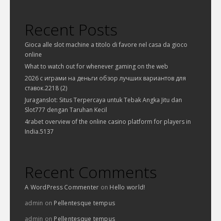
Recent Posts
Gioca alle slot machine a titolo di favore nel casa da gioco
online
What to watch out for whenever gaming on the web
2026 с играми на деньги обзор лучших вариантов для
ставок.2218 (2)
Juraganslot: Situs Terpercaya untuk Tebak Angka Jitu dan
Slot777 dengan Taruhan Kecil
4rabet overview of the online casino platform for players in
India.5137
Recent Comments
A WordPress Commenter
on
Hello world!
admin
on
Pellentesque tempus
admin
on
Pellentesque tempus