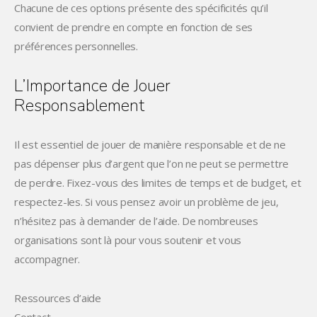
Chacune de ces options présente des spécificités qu’il
convient de prendre en compte en fonction de ses
préférences personnelles.
L’Importance de Jouer
Responsablement
Il est essentiel de jouer de manière responsable et de ne
pas dépenser plus d’argent que l’on ne peut se permettre
de perdre. Fixez-vous des limites de temps et de budget, et
respectez-les. Si vous pensez avoir un problème de jeu,
n’hésitez pas à demander de l’aide. De nombreuses
organisations sont là pour vous soutenir et vous
accompagner.
Ressources d’aide