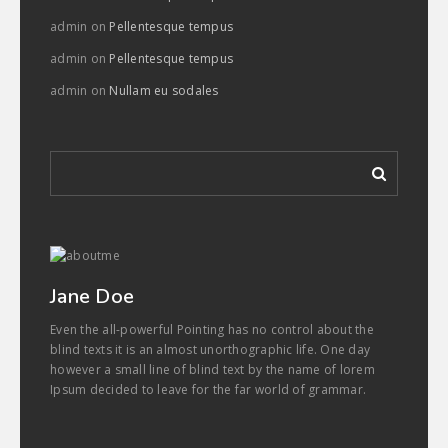
admin
on
Pellentesque tempus
admin
on
Pellentesque tempus
admin
on
Nullam eu sodales
Jane Doe
Even the all-powerful Pointing has no control about the
blind texts it is an almost unorthographic life. One day
however a small line of blind text by the name of lorem
Ipsum decided to leave for the far world of grammar.