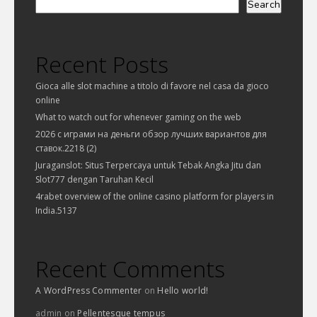
Search
Recent Posts
Gioca alle slot machine a titolo di favore nel casa da gioco
online
What to watch out for whenever gaming on the web
2026 с играми на деньги обзор лучших вариантов для
ставок.2218 (2)
Juraganslot: Situs Terpercaya untuk Tebak Angka Jitu dan
Slot777 dengan Taruhan Kecil
4rabet overview of the online casino platform for players in
India.5137
Recent Comments
A WordPress Commenter
on
Hello world!
admin
on
Pellentesque tempus