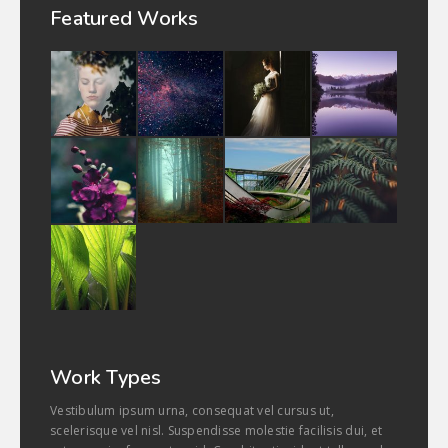
Featured Works
Work Types
Vestibulum ipsum urna, consequat vel cursus ut,
scelerisque vel nisl. Suspendisse molestie facilisis dui, et