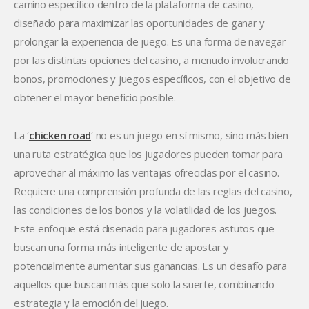
camino específico dentro de la plataforma de casino,
diseñado para maximizar las oportunidades de ganar y
prolongar la experiencia de juego. Es una forma de navegar
por las distintas opciones del casino, a menudo involucrando
bonos, promociones y juegos específicos, con el objetivo de
obtener el mayor beneficio posible.
La ‘
chicken road
‘ no es un juego en sí mismo, sino más bien
una ruta estratégica que los jugadores pueden tomar para
aprovechar al máximo las ventajas ofrecidas por el casino.
Requiere una comprensión profunda de las reglas del casino,
las condiciones de los bonos y la volatilidad de los juegos.
Este enfoque está diseñado para jugadores astutos que
buscan una forma más inteligente de apostar y
potencialmente aumentar sus ganancias. Es un desafío para
aquellos que buscan más que solo la suerte, combinando
estrategia y la emoción del juego.