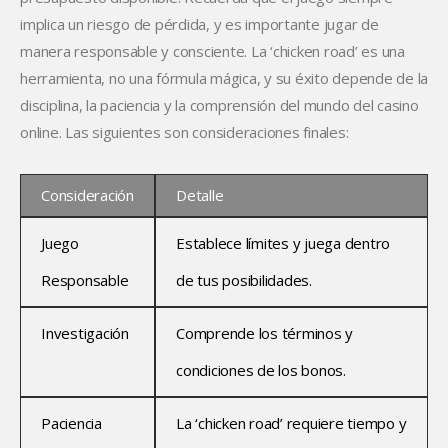
implica un riesgo de pérdida, y es importante jugar de
manera responsable y consciente. La ‘chicken road’ es una
herramienta, no una fórmula mágica, y su éxito depende de la
disciplina, la paciencia y la comprensión del mundo del casino
online. Las siguientes son consideraciones finales:
Consideración
Detalle
Juego
Establece límites y juega dentro
Responsable
de tus posibilidades.
Investigación
Comprende los términos y
condiciones de los bonos.
Paciencia
La ‘chicken road’ requiere tiempo y