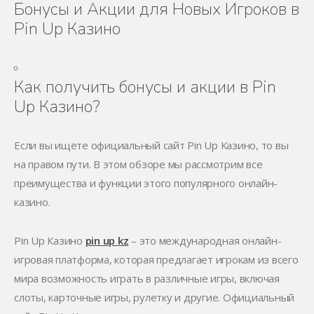
Бонусы и Акции для Новых Игроков в
Pin Up Казино
Как получить бонусы и акции в Pin
Up Казино?
Если вы ищете официальный сайт Pin Up Казино, то вы
на правом пути. В этом обзоре мы рассмотрим все
преимущества и функции этого популярного онлайн-
казино.
Pin Up Казино
pin up kz
– это международная онлайн-
игровая платформа, которая предлагает игрокам из всего
мира возможность играть в различные игры, включая
слоты, карточные игры, рулетку и другие. Официальный