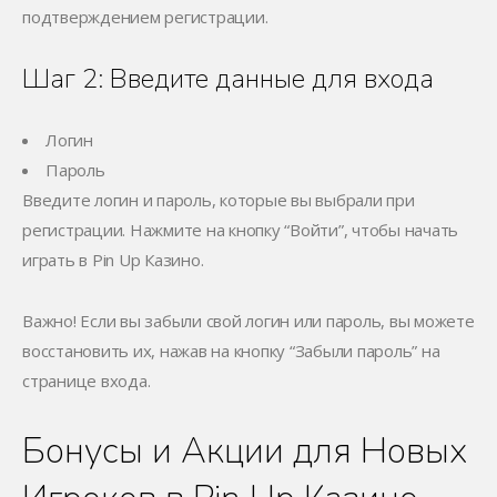
подтверждением регистрации.
Шаг 2: Введите данные для входа
Логин
Пароль
Введите логин и пароль, которые вы выбрали при
регистрации. Нажмите на кнопку “Войти”, чтобы начать
играть в Pin Up Казино.
Важно! Если вы забыли свой логин или пароль, вы можете
восстановить их, нажав на кнопку “Забыли пароль” на
странице входа.
Бонусы и Акции для Новых