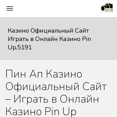
Казино Официальный Сайт
Играть в Онлайн Казино Pin
Up.5191
Пин Ап Казино
Официальный Сайт
– Играть в Онлайн
Казино Pin Up