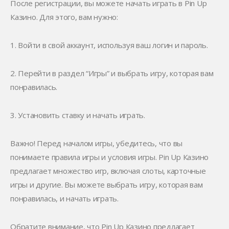
После регистрации, вы можете начать играть в Pin Up
Казино. Для этого, вам нужно:
1. Войти в свой аккаунт, используя ваш логин и пароль.
2. Перейти в раздел “Игры” и выбрать игру, которая вам
понравилась.
3. Установить ставку и начать играть.
Важно! Перед началом игры, убедитесь, что вы
понимаете правила игры и условия игры. Pin Up Казино
предлагает множество игр, включая слоты, карточные
игры и другие. Вы можете выбрать игру, которая вам
понравилась, и начать играть.
Обратите внимание, что Pin Up Казино предлагает