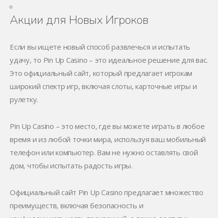
Акции для Новых Игроков
Если вы ищете новый способ развлечься и испытать
удачу, то Pin Up Casino – это идеальное решение для вас.
Это официальный сайт, который предлагает игрокам
широкий спектр игр, включая слоты, карточные игры и
рулетку.
Pin Up Casino – это место, где вы можете играть в любое
время и из любой точки мира, используя ваш мобильный
телефон или компьютер. Вам не нужно оставлять свой
дом, чтобы испытать радость игры.
Официальный сайт Pin Up Casino предлагает множество
преимуществ, включая безопасность и