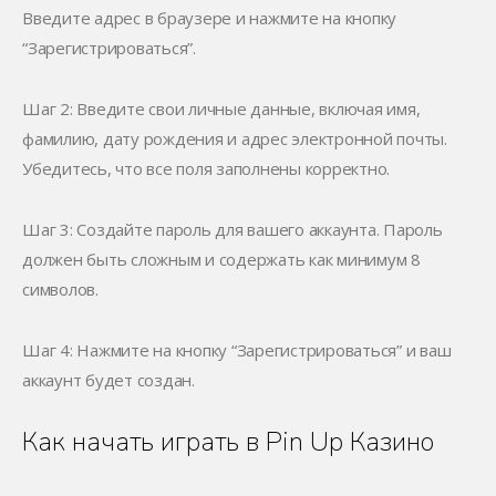
Введите адрес в браузере и нажмите на кнопку
“Зарегистрироваться”.
Шаг 2: Введите свои личные данные, включая имя,
фамилию, дату рождения и адрес электронной почты.
Убедитесь, что все поля заполнены корректно.
Шаг 3: Создайте пароль для вашего аккаунта. Пароль
должен быть сложным и содержать как минимум 8
символов.
Шаг 4: Нажмите на кнопку “Зарегистрироваться” и ваш
аккаунт будет создан.
Как начать играть в Pin Up Казино