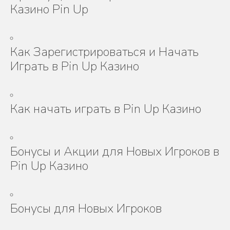
Казино Pin Up
Как Зарегистрироваться и Начать
Играть в Pin Up Казино
Как начать играть в Pin Up Казино
Бонусы и Акции для Новых Игроков в
Pin Up Казино
Бонусы для Новых Игроков