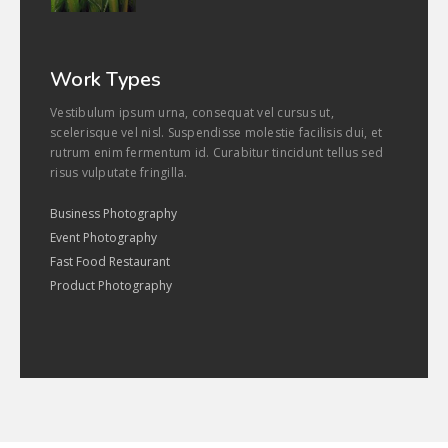
Work Types
Vestibulum ipsum urna, consequat vel cursus ut,
scelerisque vel nisl. Suspendisse molestie facilisis dui, et
rutrum enim fermentum id. Curabitur tincidunt tellus sed
risus vulputate fringilla.
Business Photography
Event Photography
Fast Food Restaurant
Product Photography