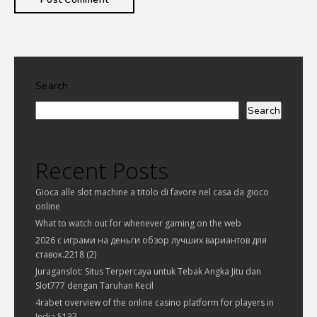
Search
Search
Recent Posts
Gioca alle slot machine a titolo di favore nel casa da gioco
online
What to watch out for whenever gaming on the web
2026 с играми на деньги обзор лучших вариантов для
ставок.2218 (2)
Juraganslot: Situs Terpercaya untuk Tebak Angka Jitu dan
Slot777 dengan Taruhan Kecil
4rabet overview of the online casino platform for players in
India.5137