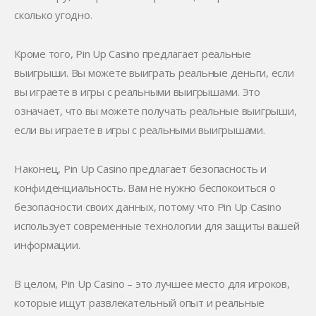
сколько угодно.
Кроме того, Pin Up Casino предлагает реальные
выигрыши. Вы можете выиграть реальные деньги, если
вы играете в игры с реальными выигрышами. Это
означает, что вы можете получать реальные выигрыши,
если вы играете в игры с реальными выигрышами.
Наконец, Pin Up Casino предлагает безопасность и
конфиденциальность. Вам не нужно беспокоиться о
безопасности своих данных, потому что Pin Up Casino
использует современные технологии для защиты вашей
информации.
В целом, Pin Up Casino – это лучшее место для игроков,
которые ищут развлекательный опыт и реальные