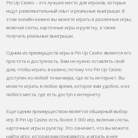
Pin Up Casino – это лучшее место для игроков, которые
ищут развлекательный опыт и реальные выигрыши. В
этом онлайн-казино вы можете играть в различные игры,
включая слоты, карточные игры и рулетку, а также
получать реальные выигрыши.
Одним из преимуществ игры в Pin Up Casino является его
простота и доступность. Вам не нужно оставлять свой
дом, чтобы играть в казино, потому что Pin Up Casino
доступен из любой точки мира, где есть интернет. Вы
можете играть в любое время, которое вам удобно, и из
любого места, где есть доступ к интернету.
Еще одним преимуществом является обширный выбор
игр. В Pin Up Casino есть более 3 000 игр, включая слоты,
карточные игры и рулетку. Это означает, что вы можете
найти игру, которая вам понравится, и играть в нее