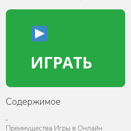
ИГРАТЬ
Содержимое
Преимущества Игры в Онлайн