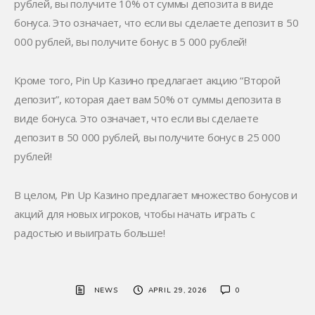
рублей, вы получите 10% от суммы депозита в виде
бонуса. Это означает, что если вы сделаете депозит в 50
000 рублей, вы получите бонус в 5 000 рублей!
Кроме того, Pin Up Казино предлагает акцию “Второй
депозит”, которая дает вам 50% от суммы депозита в
виде бонуса. Это означает, что если вы сделаете
депозит в 50 000 рублей, вы получите бонус в 25 000
рублей!
В целом, Pin Up Казино предлагает множество бонусов и
акций для новых игроков, чтобы начать играть с
радостью и выиграть больше!
NEWS
APRIL 29, 2026
0