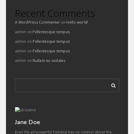
Recent Comments
A WordPress Commenter
on
Hello world!
admin
on
Pellentesque tempus
admin
on
Pellentesque tempus
admin
on
Pellentesque tempus
admin
on
Nullam eu sodales
Jane Doe
Even the all-powerful Pointing has no control about the