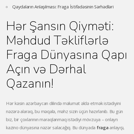
Qaydaların Anlaşılması: Fraga İstifadəsinin Sərhədləri
Hər Şansın Qiyməti:
Məhdud Təkliflərlə
Fraga Dünyasına Qapı
Açın və Dərhal
Qazanın!
Hər kəsin azərbaycan dilində məlumat əldə etmək istədiyini
nəzərə alaraq, bu məqalə, məhz sizin üçün hazırlanıb. Bu gün
biz, bir çoxlarının maraqlanmaq istədiyi mövzuya – onlayn
kazino dünyasına nəzər salacağıq. Bu dünyada
fraga
anlayışı,