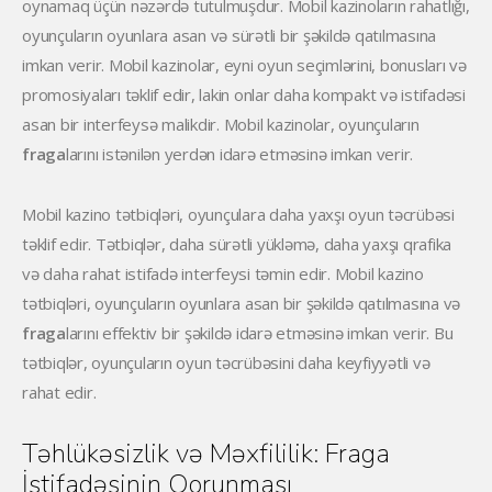
oynamaq üçün nəzərdə tutulmuşdur. Mobil kazinoların rahatlığı,
oyunçuların oyunlara asan və sürətli bir şəkildə qatılmasına
imkan verir. Mobil kazinolar, eyni oyun seçimlərini, bonusları və
promosiyaları təklif edir, lakin onlar daha kompakt və istifadəsi
asan bir interfeysə malikdir. Mobil kazinolar, oyunçuların
fraga
larını istənilən yerdən idarə etməsinə imkan verir.
Mobil kazino tətbiqləri, oyunçulara daha yaxşı oyun təcrübəsi
təklif edir. Tətbiqlər, daha sürətli yükləmə, daha yaxşı qrafika
və daha rahat istifadə interfeysi təmin edir. Mobil kazino
tətbiqləri, oyunçuların oyunlara asan bir şəkildə qatılmasına və
fraga
larını effektiv bir şəkildə idarə etməsinə imkan verir. Bu
tətbiqlər, oyunçuların oyun təcrübəsini daha keyfiyyətli və
rahat edir.
Təhlükəsizlik və Məxfililik: Fraga
İstifadəsinin Qorunması