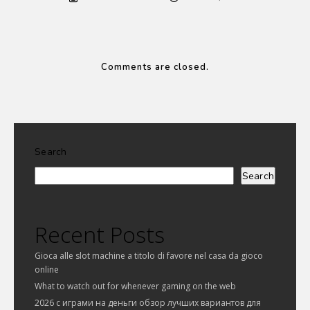
Comments are closed.
Search
Search
Recent Posts
Gioca alle slot machine a titolo di favore nel casa da gioco
online
What to watch out for whenever gaming on the web
2026 с играми на деньги обзор лучших вариантов для