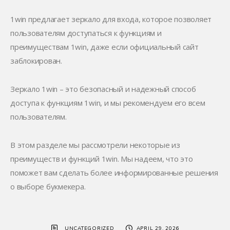
1win предлагает зеркало для входа, которое позволяет
пользователям доступаться к функциям и
преимуществам 1win, даже если официальный сайт
заблокирован.
Зеркало 1win – это безопасный и надежный способ
доступа к функциям 1win, и мы рекомендуем его всем
пользователям.
В этом разделе мы рассмотрели некоторые из
преимуществ и функций 1win. Мы надеем, что это
поможет вам сделать более информированные решения
о выборе букмекера.
UNCATEGORIZED
APRIL 29, 2026