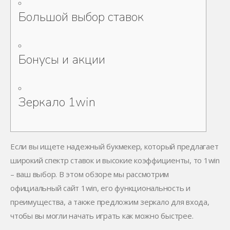
Большой выбор ставок
Бонусы и акции
Зеркало 1win
Если вы ищете надежный букмекер, который предлагает
широкий спектр ставок и высокие коэффициенты, то 1win
– ваш выбор. В этом обзоре мы рассмотрим
официальный сайт 1win, его функциональность и
преимущества, а также предложим зеркало для входа,
чтобы вы могли начать играть как можно быстрее.