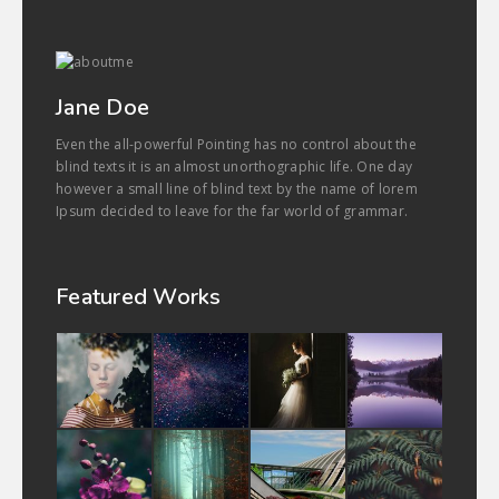
Jane Doe
Even the all-powerful Pointing has no control about the
blind texts it is an almost unorthographic life. One day
however a small line of blind text by the name of lorem
Ipsum decided to leave for the far world of grammar.
Featured Works