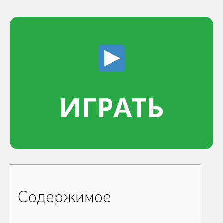
ИГРАТЬ
Содержимое