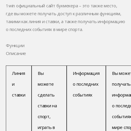
1win официальный сайт букмекера – это также место,
где вы можете получать доступ к различным функциям,
такими как линия и ставки, а также получать информацию
о последних событиях в мире спорта.
Функции
Описание
Линия
Вы
Информация
Вы може
и
можете
о последних
получать
ставки
сделать
событиях
информ
ставки на
о послед
спорт,
событиях
играть в
мире спо