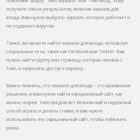
поисковик запрос “1win зеркало” или “1win вход”, и вы
получите список результатов, включая зеркала для
входа. Вам нужно выбрать зеркало, которое работает и
не содержит вирусов.
Также, вы можете найти зеркало для входа, используя
социальные сети, такие как Facebook или Twitter. Вам
нужно найти группу или страницу, которая связана с
1win, и запросить доступ к зеркалу.
Важно помнить, что зеркало для входа – это временное
решение, и вам нужно найти официальный сайт, как
можно скорее. 1win предлагает безопасный и надежный
способ играть и делать ставки, и вам нужно
использовать его официальный сайт, чтобы избежать
риска.