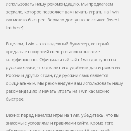
использовать нашу рекомендацию. Мы предлагаем
зеркало, которое позволяет вам начать играть на 1win
как можно быстрее. Зеркало доступно по ссылке [insert
link here].
В целом, 1win – это надежный букмекер, который
предлагает широкий спектр ставок и высокие
коэффициенты. Официальный сайт 1win доступен на
русском языке, что делает его удобным для игроков из
России и других стран, где русский язык является
официальным. Мы рекомендуем вам использовать нашу
рекомендацию и начать играть на 1win как можно
быстрее.
Важно: перед началом игры на 1win, убедитесь, что вы
знакомы с условиями и правилами сайта. Кроме того,
убедитесь, что вы достигли возраста 18 лет, чтобы