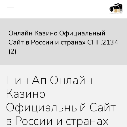
Онлайн Казино Официальный
Сайт в России и странах СНГ.2134
(2)
Пин Ап Онлайн
Казино
Официальный Сайт
в России и странах