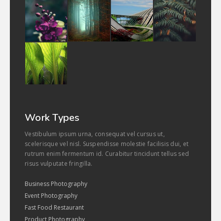
Work Types
Vestibulum ipsum urna, consequat vel cursus ut,
scelerisque vel nisl. Suspendisse molestie facilisis dui, et
rutrum enim fermentum id. Curabitur tincidunt tellus sed
risus vulputate fringilla.
Business Photography
Event Photography
Fast Food Restaurant
Product Photography