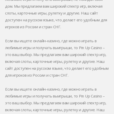
дом. Мы предлагаем вам широкий спектр игр, включая
слоты, карточные игры, рулетку и другие. Наш сайт
доступен на русском языке, что делает его удобным для
игроков из России и стран СНГ.
Если вы ищете онлайн-казино, где можно играть в
любимые игры и получать выигрыши, то Pin Up Casino –
это ваш выбор. Мы предлагаем вам широкий спектр игр,
включая слоты, карточные игры, рулетку и другие. Наш
сайт доступен на русском языке, что делает его удобным
для игроков из России и стран СНГ.
Если вы ищете онлайн-казино, где можно играть в
любимые игры и получать выигрыши, то Pin Up Casino –
это ваш выбор. Мы предлагаем вам широкий спектр игр,
включая слоты, карточные игры, рулетку и другие. Наш