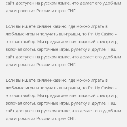
сайт доступен на русском языке, что делает его удобным
для игроков из России и стран СНГ.
Если вы ищете онлайн-казино, где можно играть в
любимые игры и получать выигрыши, то Pin Up Casino –
это ваш выбор. Мы предлагаем вам широкий спектр игр,
включая слоты, карточные игры, рулетку и другие. Наш
сайт доступен на русском языке, что делает его удобным
для игроков из России и стран СНГ.
Если вы ищете онлайн-казино, где можно играть в
любимые игры и получать выигрыши, то Pin Up Casino –
это ваш выбор. Мы предлагаем вам широкий спектр игр,
включая слоты, карточные игры, рулетку и другие. Наш
сайт доступен на русском языке, что делает его удобным
для игроков из России и стран СНГ.