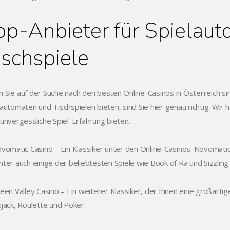
op-Anbieter für Spielau
ischspiele
 Sie auf der Suche nach den besten Online-Casinos in Österreich sin
lautomaten und Tischspielen bieten, sind Sie hier genau richtig. Wir
 unvergessliche Spiel-Erfahrung bieten.
ovomatic Casino – Ein Klassiker unter den Online-Casinos. Novomatic
nter auch einige der beliebtesten Spiele wie Book of Ra und Sizzling
reen Valley Casino – Ein weiterer Klassiker, der Ihnen eine großarti
kjack, Roulette und Poker.