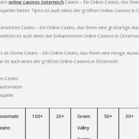
ipico
online casinos österreich
Casino – Ein Online-Casino, das Ihn
hspielen bietet. Tipico ist auch eines der größten Online-Casinos in 
nterwetten Casino – Ein Online-Casino, das Ihnen eine großartige Au
rwetten ist auch eines der bekanntesten Online-Casinos in Österreic
et-at-Home Casino – Ein Online-Casino, das Ihnen eine riesige Auswa
 ist auch eines der größten Online-Casinos in Österreich.
ne-Casino
lautomaten
hspiele
ovomatic
100+
20+
Green
50+
30+
asino
Valley