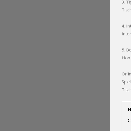
3. T
Tisc
4. I
Inte
5. B
Home
Onli
Spie
Tisc
N
C