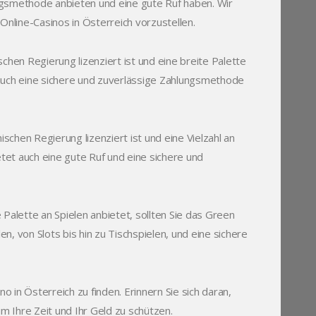
ngsmethode anbieten und eine gute Ruf haben. Wir
nline-Casinos in Österreich vorzustellen.
chen Regierung lizenziert ist und eine breite Palette
t auch eine sichere und zuverlässige Zahlungsmethode
ischen Regierung lizenziert ist und eine Vielzahl an
etet auch eine gute Ruf und eine sichere und
Palette an Spielen anbietet, sollten Sie das Green
en, von Slots bis hin zu Tischspielen, und eine sichere
o in Österreich zu finden. Erinnern Sie sich daran,
um Ihre Zeit und Ihr Geld zu schützen.