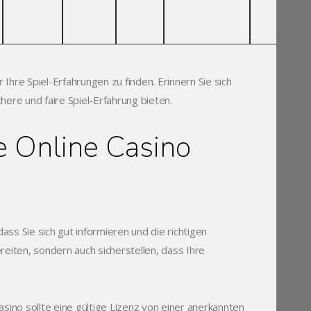
 Ihre Spiel-Erfahrungen zu finden. Erinnern Sie sich
chere und faire Spiel-Erfahrung bieten.
 Online Casino
ass Sie sich gut informieren und die richtigen
ereiten, sondern auch sicherstellen, dass Ihre
Casino sollte eine gültige Lizenz von einer anerkannten