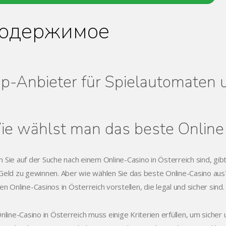
одержимое
p-Anbieter für Spielautomaten 
e wählst man das beste Online
 Sie auf der Suche nach einem Online-Casino in Österreich sind, gibt
Geld zu gewinnen. Aber wie wählen Sie das beste Online-Casino aus?
en Online-Casinos in Österreich vorstellen, die legal und sicher sind.
Online-Casino in Österreich muss einige Kriterien erfüllen, um sicher