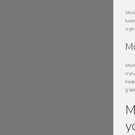
Mostb
kazin
o’yin
Mo
Mostb
o’yna
haqi
g’al
M
y