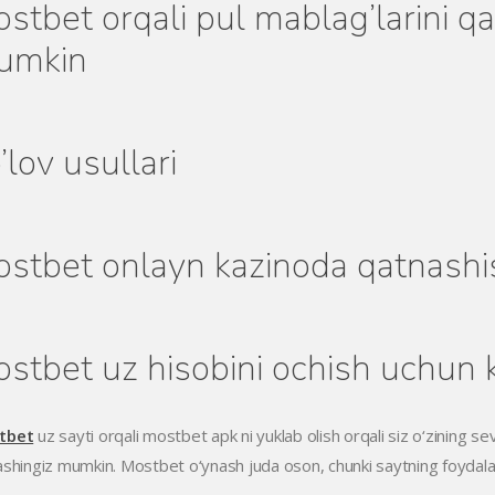
stbet orqali pul mablag’larini qa
umkin
’lov usullari
stbet onlayn kazinoda qatnashis
stbet uz hisobini ochish uchun k
tbet
uz sayti orqali mostbet apk ni yuklab olish orqali siz o‘zining sev
ashingiz mumkin. Mostbet o‘ynash juda oson, chunki saytning foydalan