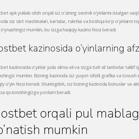
et apk yuklab olish orqali siz o’zining sevimli o’yinlarini istalgan v
oda siz slot mashinalari, kartalar, ruletka va boshqa ko’p o’yinlarni to
 o’ynashingiz mumkin, bu sizga haqiqiy kazino hissi beradi.
stbet kazinosida o’yinlarning afza
et kazinosida o’yinlar juda xilma-xil va sizga turli xil tanlovlar taklif q
shingiz mumkin. Bizning kazinoda siz yuqori sifatli grafika va tovush e
qiy o’yin hissi beradi. Shuningdek, siz bizning kazinoda bonuslar va a
aba qozonishingizga yordam beradi.
ostbet orqali pul mablag’
o’natish mumkin