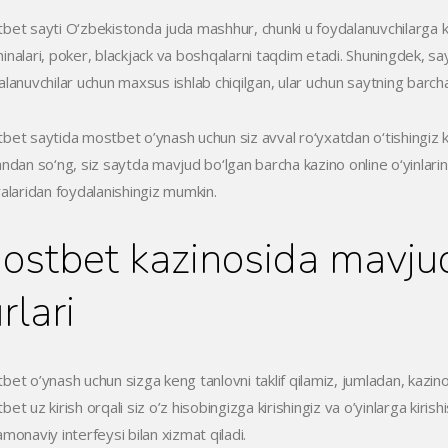
bet sayti O‘zbekistonda juda mashhur, chunki u foydalanuvchilarga ken
inalari, poker, blackjack va boshqalarni taqdim etadi. Shuningdek, sa
lanuvchilar uchun maxsus ishlab chiqilgan, ular uchun saytning barcha x
bet saytida mostbet o’ynash uchun siz avval ro‘yxatdan o‘tishingiz 
andan so‘ng, siz saytda mavjud bo‘lgan barcha kazino online o‘yinlari
yalaridan foydalanishingiz mumkin.
ostbet kazinosida mavjud
rlari
et o’ynash uchun sizga keng tanlovni taklif qilamiz, jumladan, kazino 
et uz kirish orqali siz o’z hisobingizga kirishingiz va o’yinlarga kiri
monaviy interfeysi bilan xizmat qiladi.