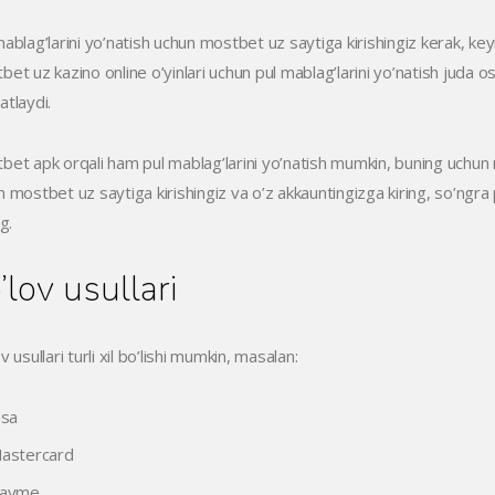
ablag’larini yo’natish uchun mostbet uz saytiga kirishingiz kerak, keyi
et uz kazino online o’yinlari uchun pul mablag’larini yo’natish juda oson,
atlaydi.
bet apk orqali ham pul mablag’larini yo’natish mumkin, buning uchun m
 mostbet uz saytiga kirishingiz va o’z akkauntingizga kiring, so’ngra 
ng.
’lov usullari
v usullari turli xil bo’lishi mumkin, masalan:
isa
astercard
ayme