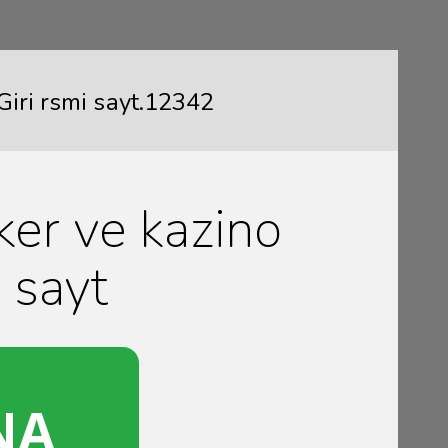
iri rsmi sayt.12342
er ve kazino
 sayt
NA