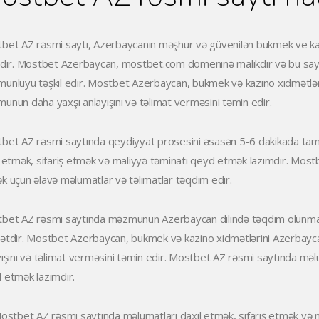
bet AZ rəsmi saytı, Azerbaycanın məşhur və güvenilən bukmek ve kaz
idir. Mostbet Azerbaycan, mostbet.com domeninə malikdir və bu saytı
unluyu təşkil edir. Mostbet Azerbaycan, bukmek və kazino xidmətlə
unun daha yaxşı anlayışını və təlimat verməsini təmin edir.
bet AZ rəsmi saytında qeydiyyat prosesini əsasən 5-6 dakikada tama
l etmək, sifariş etmək və maliyyə təminatı qeyd etmək lazımdır. Most
k üçün əlavə məlumatlar və təlimatlar təqdim edir.
bet AZ rəsmi saytında məzmunun Azerbaycan dilində təqdim olunması,
ətdir. Mostbet Azerbaycan, bukmek və kazino xidmətlərini Azerbay
yışını və təlimat verməsini təmin edir. Mostbet AZ rəsmi saytında məlu
 etmək lazımdır.
ostbet AZ rəsmi saytında məlumatları daxil etmək, sifariş etmək və 