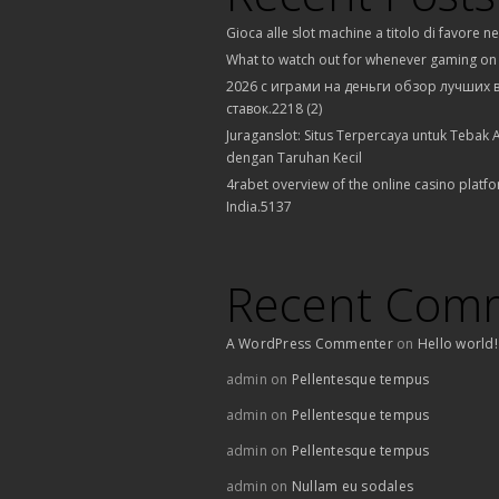
Gioca alle slot machine a titolo di favore n
What to watch out for whenever gaming on
2026 с играми на деньги обзор лучших 
ставок.2218 (2)
Juraganslot: Situs Terpercaya untuk Tebak A
dengan Taruhan Kecil
4rabet overview of the online casino platfo
India.5137
Recent Com
A WordPress Commenter
on
Hello world!
admin
on
Pellentesque tempus
admin
on
Pellentesque tempus
admin
on
Pellentesque tempus
admin
on
Nullam eu sodales