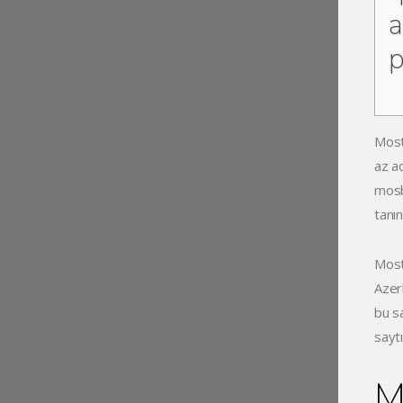
a
p
Mos
az a
mosb
tanı
Most
Azer
bu s
saytı
M