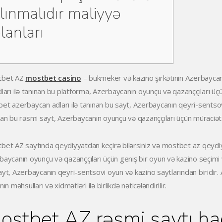
lınmalıdır maliyyə
lanları
tbet AZ
mostbet casino
– bukmeker və kazino şirkətinin Azerbayca
dları ilə tanınan bu platforma, Azerbaycanın oyunçu və qazanççıları üç
et azerbaycan adları ilə tanınan bu sayt, Azerbaycanın qeyri-sentsovi 
nan bu rəsmi sayt, Azerbaycanın oyunçu və qazanççıları üçün müraciət 
bet AZ saytında qeydiyyatdan keçirə bilərsiniz və mostbet az qeydiy
baycanın oyunçu və qazanççıları üçün geniş bir oyun və kazino seçimi
ayt, Azerbaycanın qeyri-sentsovi oyun və kazino saytlarından biridir
nın məhsulları və xidmətləri ilə birlikdə nəticələndirilir.
ostbet AZ rəsmi saytı h