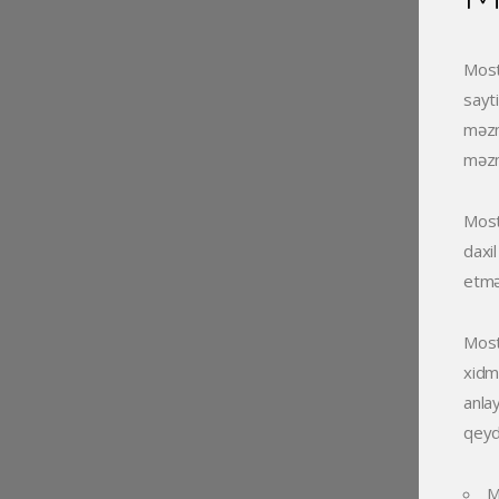
Most
sayt
məzm
məzm
Most
daxi
etmə
Most
xidm
anla
qeyd
M