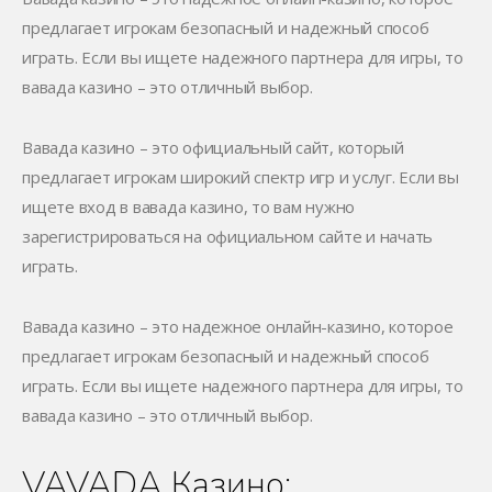
предлагает игрокам безопасный и надежный способ
играть. Если вы ищете надежного партнера для игры, то
вавада казино – это отличный выбор.
Вавада казино – это официальный сайт, который
предлагает игрокам широкий спектр игр и услуг. Если вы
ищете вход в вавада казино, то вам нужно
зарегистрироваться на официальном сайте и начать
играть.
Вавада казино – это надежное онлайн-казино, которое
предлагает игрокам безопасный и надежный способ
играть. Если вы ищете надежного партнера для игры, то
вавада казино – это отличный выбор.
VAVADA Казино: