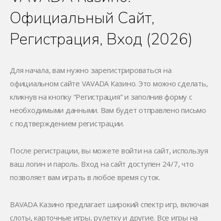
Официальный Сайт,
Регистрация, Вход (2026)
Для начала, вам нужно зарегистрироваться на
официальном сайте VAVADA Казино. Это можно сделать,
кликнув на кнопку “Регистрация” и заполнив форму с
необходимыми данными. Вам будет отправлено письмо
с подтверждением регистрации.
После регистрации, вы можете войти на сайт, используя
ваш логин и пароль. Вход на сайт доступен 24/7, что
позволяет вам играть в любое время суток.
ВAVADA Казино предлагает широкий спектр игр, включая
слоты, карточные игры, рулетку и другие. Все игры на