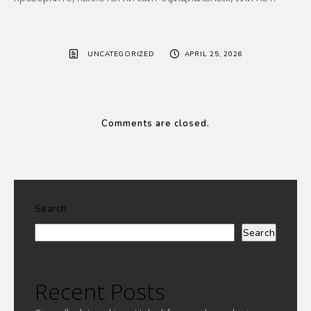
UNCATEGORIZED
APRIL 25, 2026
Comments are closed.
Search
Search
Recent Posts