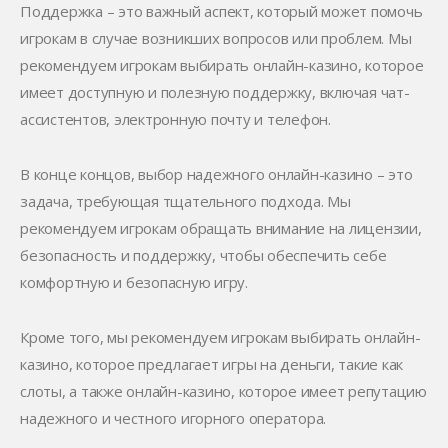
Поддержка – это важный аспект, который может помочь
игрокам в случае возникших вопросов или проблем. Мы
рекомендуем игрокам выбирать онлайн-казино, которое
имеет доступную и полезную поддержку, включая чат-
ассистентов, электронную почту и телефон.
В конце концов, выбор надежного онлайн-казино – это
задача, требующая тщательного подхода. Мы
рекомендуем игрокам обращать внимание на лицензии,
безопасность и поддержку, чтобы обеспечить себе
комфортную и безопасную игру.
Кроме того, мы рекомендуем игрокам выбирать онлайн-
казино, которое предлагает игры на деньги, такие как
слоты, а также онлайн-казино, которое имеет репутацию
надежного и честного игорного оператора.