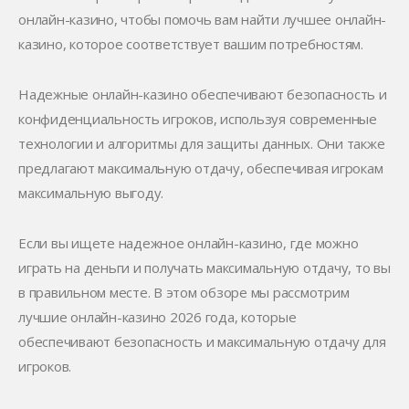
онлайн-казино, чтобы помочь вам найти лучшее онлайн-
казино, которое соответствует вашим потребностям.
Надежные онлайн-казино обеспечивают безопасность и
конфиденциальность игроков, используя современные
технологии и алгоритмы для защиты данных. Они также
предлагают максимальную отдачу, обеспечивая игрокам
максимальную выгоду.
Если вы ищете надежное онлайн-казино, где можно
играть на деньги и получать максимальную отдачу, то вы
в правильном месте. В этом обзоре мы рассмотрим
лучшие онлайн-казино 2026 года, которые
обеспечивают безопасность и максимальную отдачу для
игроков.