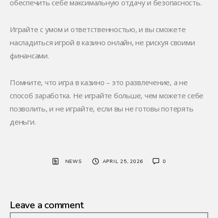
обеспечить себе максимальную отдачу и безопасность.
Играйте с умом и ответственностью, и вы сможете
насладиться игрой в казино онлайн, не рискуя своими
финансами.
Помните, что игра в казино – это развлечение, а не
способ заработка. Не играйте больше, чем можете себе
позволить, и не играйте, если вы не готовы потерять
деньги.
NEWS
APRIL 25, 2026
0
Leave a comment