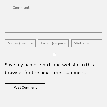
Comment
Save my name, email, and website in this
browser for the next time I comment.