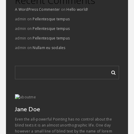
Recent Comments
A WordPress Commenter
on
Hello world!
admin
on
Pellentesque tempus
admin
on
Pellentesque tempus
admin
on
Pellentesque tempus
admin
on
Nullam eu sodales
Jane Doe
Even the all-powerful Pointing has no control about the
blind texts it is an almost unorthographic life. One day
however a small line of blind text by the name of lorem