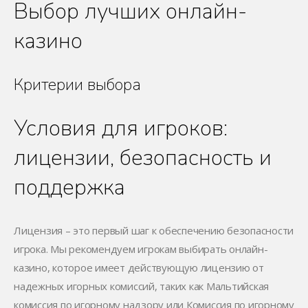
Выбор лучших онлайн-
казино
Критерии выбора
Условия для игроков:
лицензии, безопасность и
поддержка
Лицензия – это первый шаг к обеспечению безопасности
игрока. Мы рекомендуем игрокам выбирать онлайн-
казино, которое имеет действующую лицензию от
надежных игорных комиссий, таких как Мальтийская
комиссия по игорному надзору или Комиссия по игорному