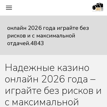
онлайн 2026 года играйте без
рисков и с максимальной
отдачей.4843
Надежные казино
онлайн 2026 года –
играйте без рисков и
с максимальной