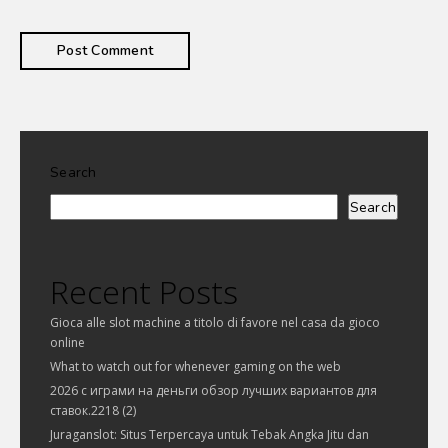
Search
Search
Recent Posts
Gioca alle slot machine a titolo di favore nel casa da gioco
online
What to watch out for whenever gaming on the web
2026 с играми на деньги обзор лучших вариантов для
ставок.2218 (2)
Juraganslot: Situs Terpercaya untuk Tebak Angka Jitu dan