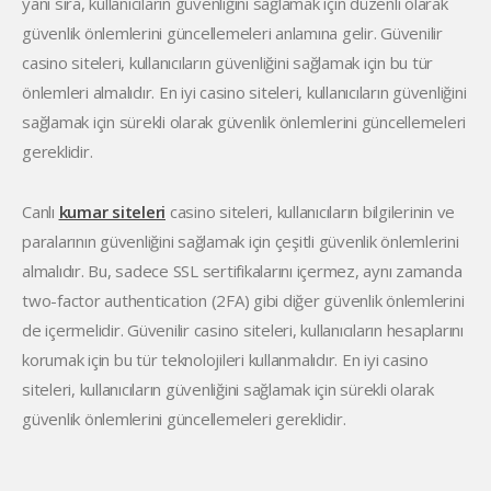
yanı sıra, kullanıcıların güvenliğini sağlamak için düzenli olarak
güvenlik önlemlerini güncellemeleri anlamına gelir. Güvenilir
casino siteleri, kullanıcıların güvenliğini sağlamak için bu tür
önlemleri almalıdır. En iyi casino siteleri, kullanıcıların güvenliğini
sağlamak için sürekli olarak güvenlik önlemlerini güncellemeleri
gereklidir.
Canlı
kumar siteleri
casino siteleri, kullanıcıların bilgilerinin ve
paralarının güvenliğini sağlamak için çeşitli güvenlik önlemlerini
almalıdır. Bu, sadece SSL sertifikalarını içermez, aynı zamanda
two-factor authentication (2FA) gibi diğer güvenlik önlemlerini
de içermelidir. Güvenilir casino siteleri, kullanıcıların hesaplarını
korumak için bu tür teknolojileri kullanmalıdır. En iyi casino
siteleri, kullanıcıların güvenliğini sağlamak için sürekli olarak
güvenlik önlemlerini güncellemeleri gereklidir.