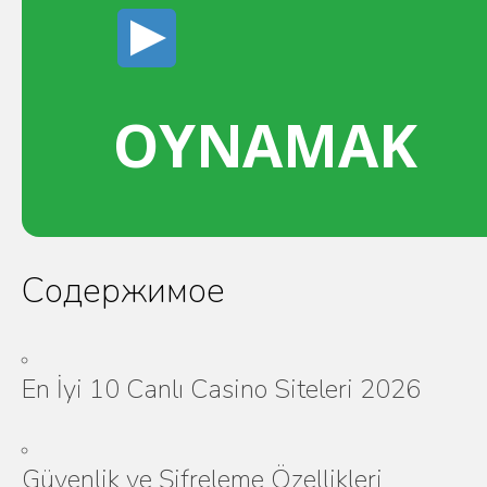
OYNAMAK
Содержимое
En İyi 10 Canlı Casino Siteleri 2026
Güvenlik ve Şifreleme Özellikleri