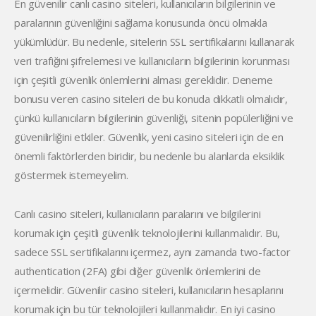
En güvenilir canlı casino siteleri, kullanıcıların bilgilerinin ve
paralarının güvenliğini sağlama konusunda öncü olmakla
yükümlüdür. Bu nedenle, sitelerin SSL sertifikalarını kullanarak
veri trafiğini şifrelemesi ve kullanıcıların bilgilerinin korunması
için çeşitli güvenlik önlemlerini alması gereklidir. Deneme
bonusu veren casino siteleri de bu konuda dikkatli olmalıdır,
çünkü kullanıcıların bilgilerinin güvenliği, sitenin popülerliğini ve
güvenilirliğini etkiler. Güvenlik, yeni casino siteleri için de en
önemli faktörlerden biridir, bu nedenle bu alanlarda eksiklik
göstermek istemeyelim.
Canlı casino siteleri, kullanıcıların paralarını ve bilgilerini
korumak için çeşitli güvenlik teknolojilerini kullanmalıdır. Bu,
sadece SSL sertifikalarını içermez, aynı zamanda two-factor
authentication (2FA) gibi diğer güvenlik önlemlerini de
içermelidir. Güvenilir casino siteleri, kullanıcıların hesaplarını
korumak için bu tür teknolojileri kullanmalıdır. En iyi casino