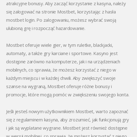
atrakcyjne bonusy. Aby zacząć korzystanie z kasyna, należy
się zalogować na stronie Mostbet, korzystając z hasła
mostbet login. Po zalogowaniu, możesz wybrać swoją
ulubioną grę i rozpocząć hazardowanie.
Mostbet oferuje wiele gier, w tym ruletke, blackjacki,
automaty, a także gry karciane i sportowe. Kasyno jest
dostępne zarówno na komputerze, jak i na urządzeniach
mobilnych, co sprawia, że możesz korzystać z niego w
każdym miejscu i w każdej chwili. Aby zwiększyć swoje
szanse na wygraną, Mostbet oferuje różne bonusy i
promocje, które mogą pomóc w zwiększeniu swojego konta.
Jeśli jesteś nowym użytkownikiem Mostbet, warto zapoznać
się z regulaminem kasyna, aby zrozumieć, jak funkcjonują gry
i jak są wyplatane wygrane. Mostbet jest również dostępne
w wersji mobilnej, co sprawia, że możesz korzystać z niego