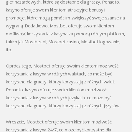
gier hazardowych, które są dostępne dla graczy. Ponadto,
kasyno oferuje swoim klientom atrakcyjne bonusy i
promocje, które mogą pomóc im zwiększyć swoje szanse na
wygraną. Dodatkowo, Mostbet oferuje swoim klientom
możliwość korzystania z kasyna za pomocą różnych platform,
takich jak Mostbet pl, Mostbet casino, Mostbet logowanie,
itp.
Oprócz tego, Mostbet oferuje swoim klientom możliwość
korzystania z kasyna w różnych walutach, co może być
korzystne dla graczy, którzy korzystają z różnych walut.
Ponadto, kasyno oferuje swoim klientom możliwość
korzystania z kasyna w różnych językach, co może być
korzystne dla graczy, którzy korzystają z różnych języków.
Wreszcie, Mostbet oferuje swoim klientom możliwość
korzystania z kasyna 24/7, co może być korzystne dla