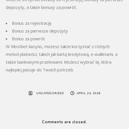
depozyty, a także bonusy za powrót.
Bonus za rejestrację
Bonus za pierwsze depozyty
Bonus za powrót
W Mostbet kasyno, możesz także korzystać z różnych
metod płatności, takich jak kartą kredytową, e-walletami, a
także bankowymi przelewami. Możesz wybrać tę, która
najlepiej pasuje do Twoich potrzeb.
UNCATEGORIZED
APRIL 24, 2026
Comments are closed.