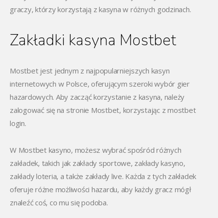
graczy, którzy korzystają z kasyna w różnych godzinach.
Zakładki kasyna Mostbet
Mostbet jest jednym z najpopularniejszych kasyn
internetowych w Polsce, oferującym szeroki wybór gier
hazardowych. Aby zacząć korzystanie z kasyna, należy
zalogować się na stronie Mostbet, korzystając z mostbet
login.
W Mostbet kasyno, możesz wybrać spośród różnych
zakładek, takich jak zakłady sportowe, zakłady kasyno,
zakłady loteria, a także zakłady live. Każda z tych zakładek
oferuje różne możliwości hazardu, aby każdy gracz mógł
znaleźć coś, co mu się podoba.