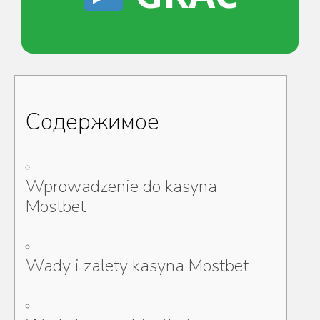
Содержимое
Wprowadzenie do kasyna
Mostbet
Wady i zalety kasyna Mostbet