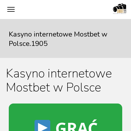
Kasyno internetowe Mostbet w
Polsce.1905
Kasyno internetowe
Mostbet w Polsce
GRAĆ