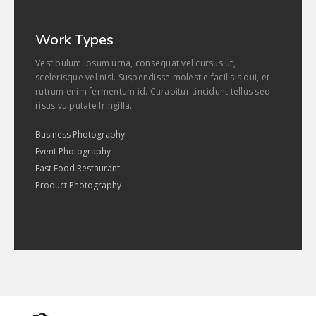
Work Types
Vestibulum ipsum urna, consequat vel cursus ut,
scelerisque vel nisl. Suspendisse molestie facilisis dui, et
rutrum enim fermentum id. Curabitur tincidunt tellus sed
risus vulputate fringilla.
Business Photography
Event Photography
Fast Food Restaurant
Product Photography