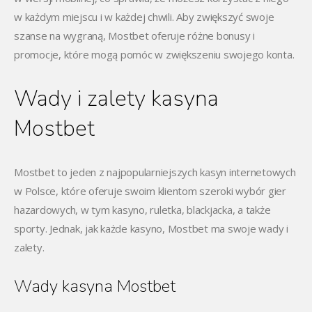
w każdym miejscu i w każdej chwili. Aby zwiększyć swoje
szanse na wygraną, Mostbet oferuje różne bonusy i
promocje, które mogą pomóc w zwiększeniu swojego konta.
Wady i zalety kasyna
Mostbet
Mostbet to jeden z najpopularniejszych kasyn internetowych
w Polsce, które oferuje swoim klientom szeroki wybór gier
hazardowych, w tym kasyno, ruletka, blackjacka, a także
sporty. Jednak, jak każde kasyno, Mostbet ma swoje wady i
zalety.
Wady kasyna Mostbet