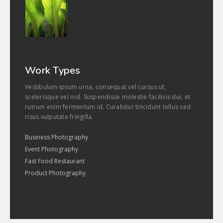
Work Types
Vestibulum ipsum urna, consequat vel cursus ut,
scelerisque vel nisl. Suspendisse molestie facilisis dui, et
rutrum enim fermentum id. Curabitur tincidunt tellus sed
risus vulputate fringilla.
Business Photography
Event Photography
Fast Food Restaurant
Product Photography