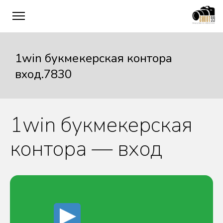
1win букмекерская контора
вход.7830
1win букмекерская
контора — вход