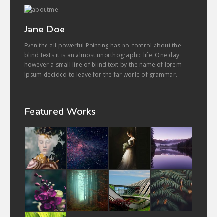
Jane Doe
Even the all-powerful Pointing has no control about the
blind texts it is an almost unorthographic life. One day
however a small line of blind text by the name of lorem
Ipsum decided to leave for the far world of grammar.
Featured Works