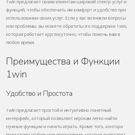
1win предлагает своим клиентам широкий спектр услуг и
функций, чтобы обеспечить им комфорт и удобство при
использовании своих услуг. Если у вас возникли вопросы
или проблемы, вы можете обратиться к поддержке 1win,
которая работает круглосуточно, чтобы помочь вам в
любое время.
Преимущества и Функции
1win
Удобство и Простота
1win предлагает простой и интуитивно понятный
интерфейс, который позволяет игрокам легко найти
нужные функции и начать играть. Кроме того, контора
предлагает мобильное приложение, которое позволяет