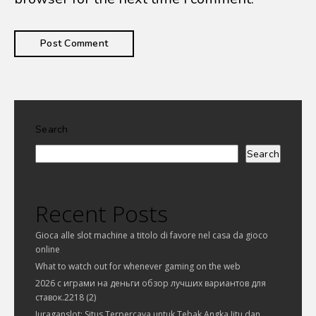
Search
Search
Recent Posts
Gioca alle slot machine a titolo di favore nel casa da gioco
online
What to watch out for whenever gaming on the web
2026 с играми на деньги обзор лучших вариантов для
ставок.2218 (2)
Juraganslot: Situs Terpercaya untuk Tebak Angka Jitu dan