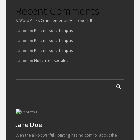
Recent Comments
A WordPress Commenter
on
Hello world!
admin
on
Pellentesque tempus
admin
on
Pellentesque tempus
admin
on
Pellentesque tempus
admin
on
Nullam eu sodales
Jane Doe
Even the all-powerful Pointing has no control about the