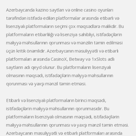
Azerbaycanda kazino saytları və online casino oyunları
tərəfindən istifadə edilən platformalar arasında etibarlı və
lisenziyalı platformaların seçimi çox məqsədlərə malikdir. Bu
platformaların etibarlılığı və lisenziya sahibliyi, istifadəçilərin
maliyyə məhsullarının qorunması və mənzilin təmin edilməsi
üçün kritik önəmlidir. Azerbaycanın məsuliyyətli və etibarlı
platformaları arasında CasinoX, Betway və 1xSlots adlı
saytların adı qeyd olunur. Bu platformaların lisenziyalı
olmasının məqsədi, istifadəçilərin maliyyə məhsullarının
qorunması və yaxşı mənzil təmin etməsi.
Etibarlı və lisenziyalı platformaların birinci məqsədi,
istifadəçilərin maliyyə məhsullarının qorunmasıdır. Bu
platformaların lisenziyalı olmasının məqsədi, istifadəçilərin
maliyyə məhsullarının qorunması və yaxşı mənzil təmin etməsi.
Azerbaycanın məsuliyyətli və etibarlı platformaları arasında