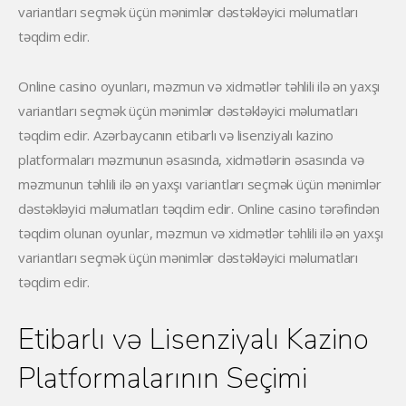
variantları seçmək üçün mənimlər dəstəkləyici məlumatları
təqdim edir.
Online casino oyunları, məzmun və xidmətlər təhlili ilə ən yaxşı
variantları seçmək üçün mənimlər dəstəkləyici məlumatları
təqdim edir. Azərbaycanın etibarlı və lisenziyalı kazino
platformaları məzmunun əsasında, xidmətlərin əsasında və
məzmunun təhlili ilə ən yaxşı variantları seçmək üçün mənimlər
dəstəkləyici məlumatları təqdim edir. Online casino tərəfindən
təqdim olunan oyunlar, məzmun və xidmətlər təhlili ilə ən yaxşı
variantları seçmək üçün mənimlər dəstəkləyici məlumatları
təqdim edir.
Etibarlı və Lisenziyalı Kazino
Platformalarının Seçimi