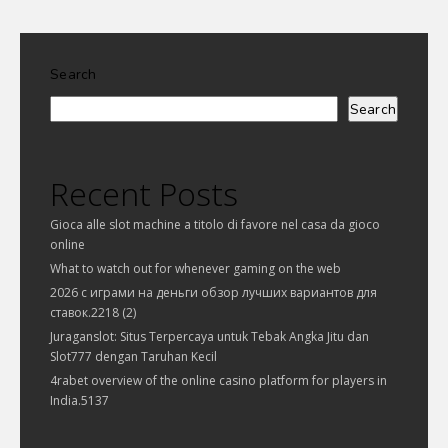
Search
Search
Recent Posts
Gioca alle slot machine a titolo di favore nel casa da gioco
online
What to watch out for whenever gaming on the web
2026 с играми на деньги обзор лучших вариантов для
ставок.2218 (2)
Juraganslot: Situs Terpercaya untuk Tebak Angka Jitu dan
Slot777 dengan Taruhan Kecil
4rabet overview of the online casino platform for players in
India.5137